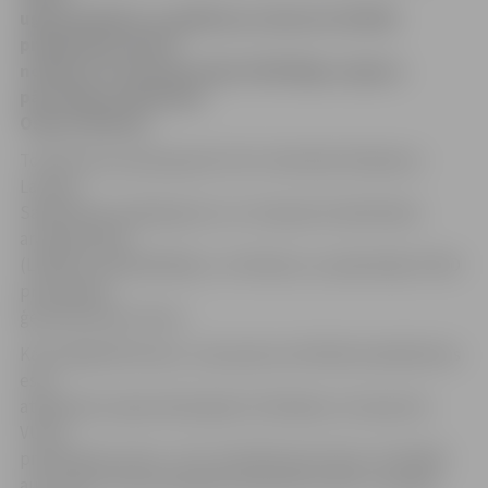
ugunsdzēsības un glābšanas dienesta (VUGD)
priekšnieka amatā
nolēmusi virzīt pašreizējo VUGD Rīgas reģiona
pārvaldes priekšnieku
Oskaru Āboliņu.
To Mūrniece paziņoja pēc šorīt notikušās tikšanās ar
Latvijas
Sabiedrisko pakalpojumu un transporta darbinieku
arodbiedrības
(LAKRS) priekšsēdētāju Juri Kalniņu un pašreizējo VUGD
priekšnieku
ģenerāli Ainaru Penci.
Kā norādīja Mūrniece, visas piecas vērtētās kandidatūras
esot
atbildušas nepieciešamajiem kritērijiem, lai ieņemtu
VUGD
priekšnieka amatu, taču tieši Āboliņam bijusi vislielākā
autoritāte. Viņš savas gaitas dienestā ir sācis «no pašas