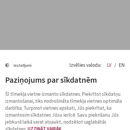
Izvēlies valodu:
LV
EN
Iestatījumi
Paziņojums par sīkdatnēm
Šī tīmekļa vietne izmanto sīkdatnes. Piekrītot sīkdatņu
izmantošanai, tiks nodrošināta tīmekļa vietnes optimāla
darbība. Turpinot vietnes apskati, Jūs piekrītat, ka
izmantosim sīkdatnes Jūsu ierīcē. Savu piekrišanu Jūs
jebkurā laikā varat atsaukt, nodzēšot saglabātās
sīkdatnes.
UZZINĀT VAIRĀK
.