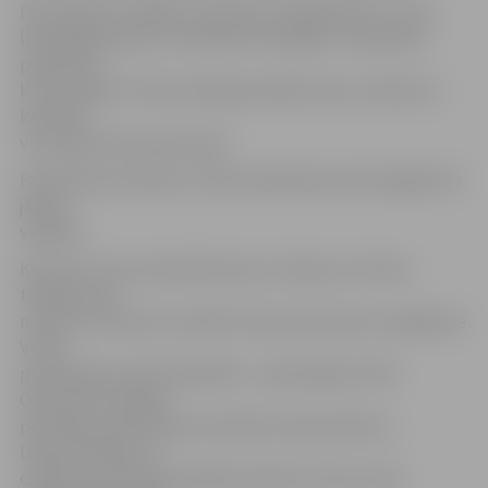
Pats Āboliņš norādīja, ka jūtas ļoti pagodināts, ka viņa
līdzšinējais darbs ir novērtēts tik augstu. Viņš pauda
pārliecību,
ka tiks galā ar VUGD vadītāja pienākumiem, ja Ministru
kabinets
viņu šajā amatā apstiprinās.
Par Āboliņa iecelšanu VUGD priekšnieka amatā tagad būs
jālemj
valdībai.
Kā ziņots, pēc pirmās Mūrnieces, Kalniņa un Penča
tikšanās, kas
notika 23. februārī, publiski tika paziņoti pieci iespējamie
VUGD
priekšnieka amata kandidāti – pašreizējais VUGD
Operatīvās vadības
pārvaldes priekšnieka vietnieks Kristaps Eklons,
Ugunsdrošības un
civilās aizsardzības koledžas direktors Normunds