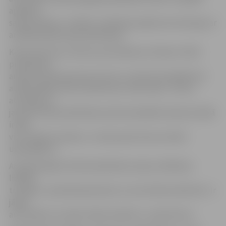
apakšas»,
sacīja ministre, norādot, ka Āboliņš spēj komunicēt gan ar
arodbiedrībām, gan padotajiem.
Kā atzina Pencis, lēmums par Āboliņa virzīšanu VUGD
priekšnieka
amatam netika pieņemts šorīt, jo tieši šis kandidāts kā
atbilstošākais tika uzskatīts jau «labu laiku». Pencis
atzīmēja, ka
jaunais VUGD priekšnieka amata kandidāts dienesta laikā
ir bijis
visa «spektra amatos», tostarp pats braucis dzēst
ugunsgrēkus.
Arī pašreizējais VUGD priekšnieks sacīja, ka Āboliņa
lielākie
trumpji ir «praktiskā pieredze un autoritāte kolektīvā». Ir
jābūt
autoritātei, lai vadītu šādu kolektīvu, sacīja Pencis.