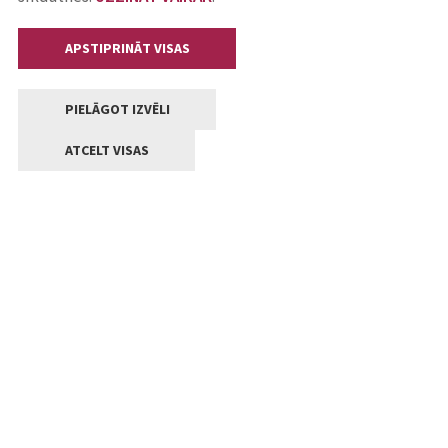
APSTIPRINĀT VISAS
PIELĀGOT IZVĒLI
ATCELT VISAS
Kontakti
Jelgavas valstpilsētas pašvaldība
Lielā iela 11, Jelgava, LV-3001
+371 63005522