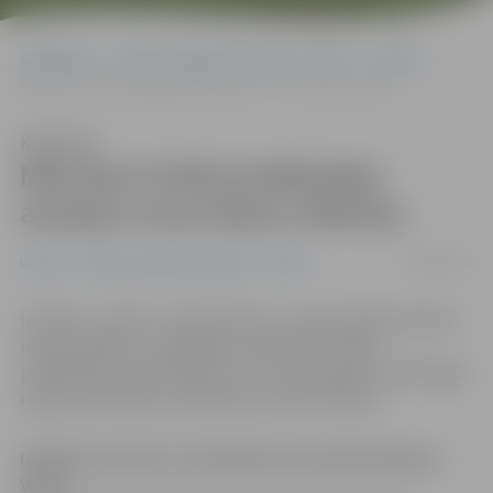
Sākumlapa
Portāla “Jelgavas Vēstnesis” arhīvs
Latvijā
Mūrniece VUGD priekšnieka amatam virza Oskaru Āboliņu
Klausīties
Mūrniece VUGD priekšnieka
amatam virza Oskaru Āboliņu
08/03/2011
Latvijā
Portāla “Jelgavas Vēstnesis” arhīvs
Iekšlietu ministre Linda Mūrniece apstiprināšanai Valsts
ugunsdzēsības un glābšanas dienesta (VUGD)
priekšnieka amatā nolēmusi virzīt pašreizējo VUGD Rīgas
reģiona pārvaldes priekšnieku Oskaru Āboliņu.
Iekšlietu ministre Linda Mūrniece apstiprināšanai
Valsts