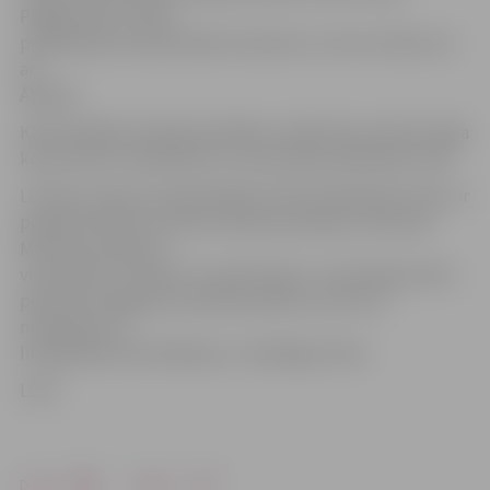
Plēgermanis, VUGD
priekšnieka vietnieki Māris Ziemelis un Intars Zitāns, kā
arī
Āboliņš.
Kā būtiskākie kritēriji kandidātu izvēlē tika noteikti spēja
komunicēt ar sabiedrību un autoritāte darbinieku vidū.
LETA jau ziņoja, ka pašreizējais VUGD priekšnieks Pencis ir
pieņēmis lēmumu doties izdienas pensijā, tomēr pēc
Mūrnieces lūguma
viņš vēl līdz 1. aprīlim turpinās darbu, lai sekmīgi varētu
pārvarēt iespējamos pavasara plūdus, par kuru
novēršanas un
likvidēšanas koordinēšanu ir atbildīgs VUGD.
LETA
Drukāt
Dalīties