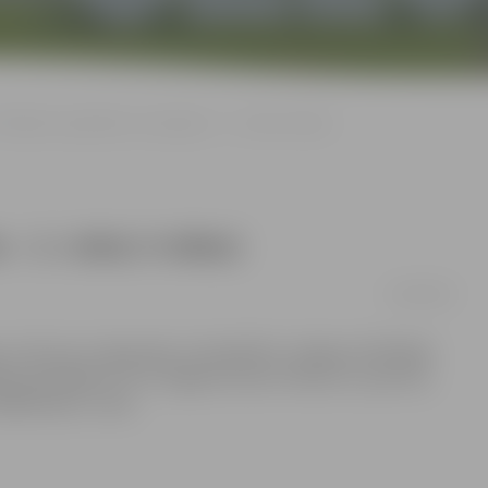
Mūsējiem augstākais sasniegums – 2. vieta (+video)
– 2. vieta (+video)
10/08/2009
, Lietuvas un Igaunijas, lai piedalītos Jelgavas Atklātajā
 piedalījās arī trīs Jelgavas kluba «Paisums» sportisti,
00 klasē 2. vieta.