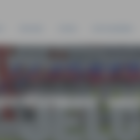
TA
PAŠVALDĪBA
IESTĀDES
KAPITĀLSABIEDRĪBAS
AS VĒSTNESIS” ARH