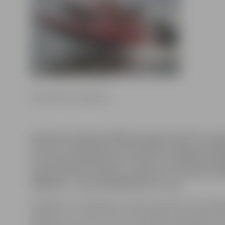
Ilze Knusle-Jankevica
Sestdien Lielupē pulcējās ātrumlaivu piloti no Latv
Lietuvas un Igaunijas, lai piedalītos Jelgavas Atk
un Latvijas čempionāta 3. posmā. Sacensībās piedal
Jelgavas kluba «Paisums» sportisti, no kuriem vis
Kuķalkam – viņam FR1000 klasē 2. vieta.
Diemžēl ar to nepietika, lai mūsu sportists arī kopvēr
pakāptos uz 1. vietu. Pēc trīs aizvadītiem posmiem Jān