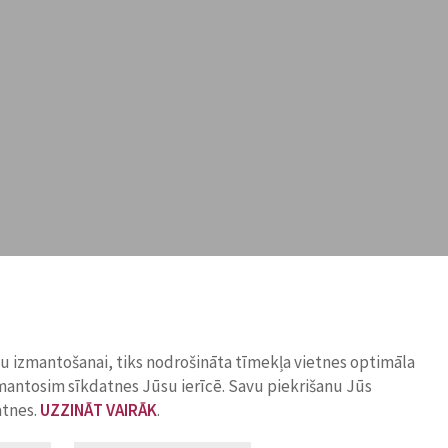
ņu izmantošanai, tiks nodrošināta tīmekļa vietnes optimāla
zmantosim sīkdatnes Jūsu ierīcē. Savu piekrišanu Jūs
atnes.
UZZINĀT VAIRĀK
.