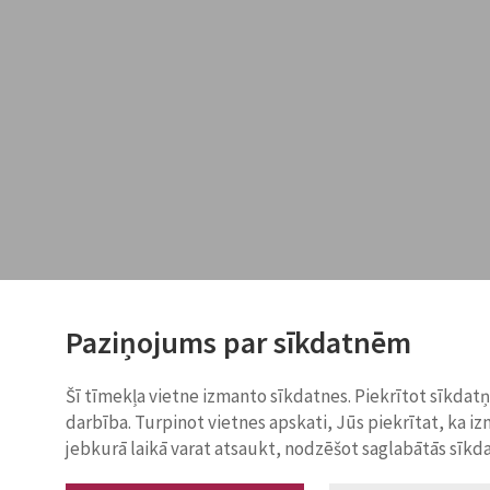
Paziņojums par sīkdatnēm
Šī tīmekļa vietne izmanto sīkdatnes. Piekrītot sīkdat
darbība. Turpinot vietnes apskati, Jūs piekrītat, ka i
jebkurā laikā varat atsaukt, nodzēšot saglabātās sīkd