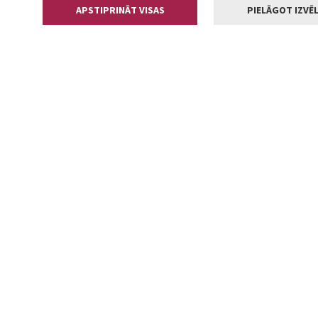
APSTIPRINĀT VISAS
PIELĀGOT IZVĒL
Kontakti
Jelgavas valstp
Lielā iela 11
+371 630055
pasts@jelga
2002-2026 jelgava.lv