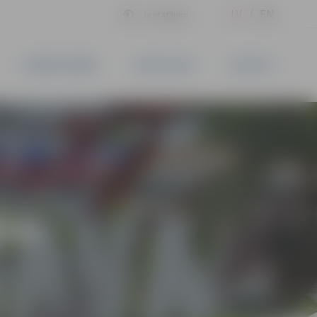
LV
EN
Iestatījumi
UZŅĒMĒJDARBĪBA
PAKALPOJUMI
KONTAKTI
ĪVS