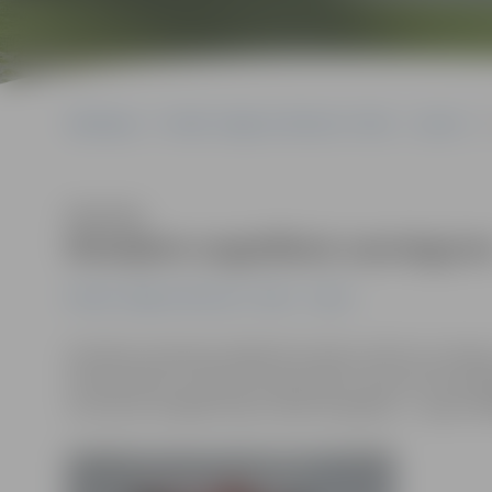
Sākumlapa
Portāla “Jelgavas Vēstnesis” arhīvs
Sports
Klausīties
Mūsējiem augstākais sasniegums 
Portāla “Jelgavas Vēstnesis” arhīvs
Sports
Sestdien Lielupē pulcējās ātrumlaivu piloti no Latvijas
čempionātā un Latvijas čempionāta 3. posmā. Sacensībās
no kuriem vislabāk veicās Jānim Kuķalkam – viņam FR10