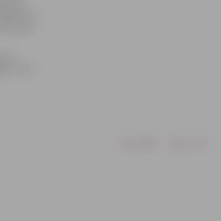
o kluba
stījām, ka
ilots savā
alika
ēja JT 250
Drukāt
Dalīties