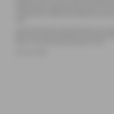
punktiem ieņem otro vietu, aiz līdera Lotāra Millera n
«Mēmeles sports» atpaliekot astoņus punktus. Jau rak
J.Kuķalks šobrīd ir Baltijā trešais labākais ātrumlaivu p
klasē.
Jāņa tēta brālis Valdis startēja vienā klasē ar Jāni un p
tajā ceturtais. Savukārt Valda dēls Toms Kuķalks start
klasē, un 12 cilvēku konkurencē ieņēma 11. vietu.
Foto: Ivars Veiliņš