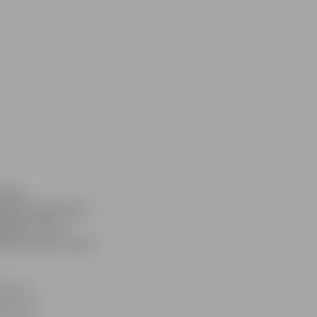
ijas,
lātajā čempionātā
ījās arī trīs
labāk veicās Jānim
tējumā
is ar 47