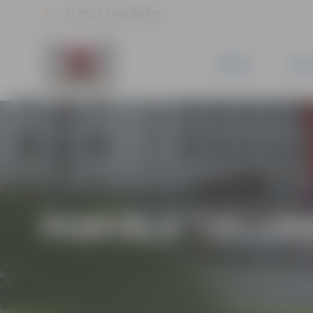
22.2 °C, 5.2 m/s, 54.3 %
JAUNUMI
PILSĒ
PORTĀLA “JELGAV