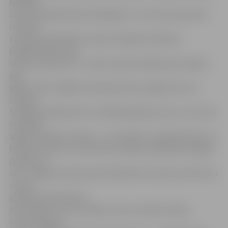
bērnībā
skolu apmeklēt bijis neiespējami. Un centrā viņa pirmo
reizi bez
mammas palīdzības cenšas tikt galā ar ikdienas
pienākumiem. Viņa
stāsta, ka patīk viss – gan šūt, gan dziedāt, gan vingrot,
gan
galdus klāt. «Mājās vienai bija skumji, tagad man te ir
draugi.»
Savukārt Aleksandrs te iemācījies gatavot ēst un, kas vēl
būtiskāk,
apguvis latviešu valodu – nu viņš brīvi runā kā latviski, tā
krieviski. Krists un Lauma bez vecāku pavadības nespēja
paspert ne
soli – tagad Lauma jau pati atnāk līdz centram, bet Kristu
vecāki
pavada tikai līdz ēkai.
Arī G.Taube uzsver, ka šādu centru izveide ir bijusi
likumsakarīgs