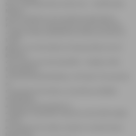
solis. «Ir speciālās skolas, bet pēc tam… diemžēl nekas.
Nākamā
posma vienkārši nav, bet tas bija ļoti nepieciešams.»
Par to, ka centrs ir nepieciešams, liecina arī atsaucība –
«Integru» ik dienu apmeklē ap 15 cilvēku vecumā no 16
līdz 45
gadiem. Tas ir liels atbalsts ne tikai jauniešiem, bet arī
ģimenēm.
«Visus izdevumus sedz pašvaldība – vienīgais vecāku
līdzmaksājums
ir 50 santīmi dienā ēdināšanai,» tā G.Taube. Tā nu jaunietis
no
rīta pulksten 9 te ierodas, un viņa diena ar dažādām
nodarbībām ir
aizpildīta līdz pat pulksten 17.
«Iespējams, ka joprojām ir ģimenes, kas par šādu iespēju
nezina –
es vienkārši aicinu atnākt, novērtēt, un varbūt arī jūsu
bērnam mēs