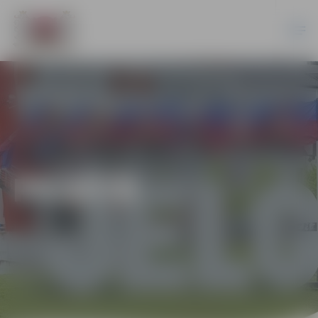
PILSĒTĀ