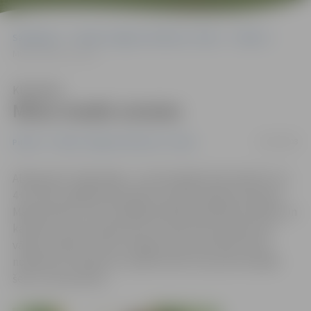
Sākumlapa
Portāla “Jelgavas Vēstnesis” arhīvs
Pilsētā
Mūsu mazās uzvaras
Klausīties
Mūsu mazās uzvaras
24/04/2008
Pilsētā
Portāla “Jelgavas Vēstnesis” arhīvs
Aleksandrs cītīgi rēķina – burtnīcā glīti tiek skaitīts 2+3,
4+7; Dace rūpīgi izšuj dvielīti, kas būs dāvana mammai
Mātes dienā; Jurim vislabāk padodas aplīmēt pudeles un
kastītes; Lauma raksta burtus, pēc katra skaļi saucot
vārdus: dienas centrā «Integra» katrs jaunietis atrod
nodarbi sev. Daudzi no viņiem atzīst, ka, pirms ieradās
šeit, to nav pratuši.