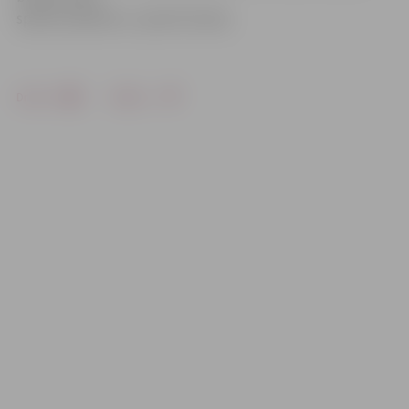
spēsim palīdzēt,» spriež G.Taube.
Drukāt
Dalīties