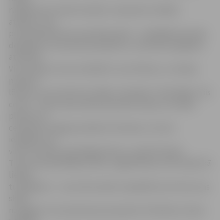
rūpēties par savām atvasēm, nesaņemot nekādu
atbalstu, viņi
principā sāk dzīvot sava bērna dzīvi – visbiežāk tam seko
depresija, viņi neredz perspektīvu, nenotiek iespējamā
attīstība.
Viņi uzskata, ka tas vienkārši ir viņu liktenis, un tad jau
pieņemt
lēmumu, ka var būt arī citādi, ir ļoti grūti. Tieši tāpēc ir šis
centrs – mēs vismaz dienā noņemam rūpes no vecāku
pleciem un
cenšamies sniegt jauniešiem tik daudz, cik vien
iespējams, lai
viņus tuvinātu patstāvīgai dzīvei,» spriež G.Taube.
Tiem, kas apmeklējuši skolu, tagad dienas centrs šķiet kā
lielisks
turpinājums – viņu dzīve atkal ir piepildīta, bet tiem, kas
skolā
nav gājuši, tā ir pavisam jauna pasaule. Piemēram, Daces