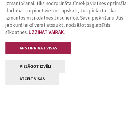
izmantošanai, tiks nodrošināta tīmekļa vietnes optimāla
darbība. Turpinot vietnes apskati, Jūs piekrītat, ka
izmantosim sīkdatnes Jūsu ierīcē. Savu piekrišanu Jūs
jebkurā laikā varat atsaukt, nodzēšot saglabātās
sīkdatnes.
UZZINĀT VAIRĀK
.
APSTIPRINĀT VISAS
PIELĀGOT IZVĒLI
ATCELT VISAS