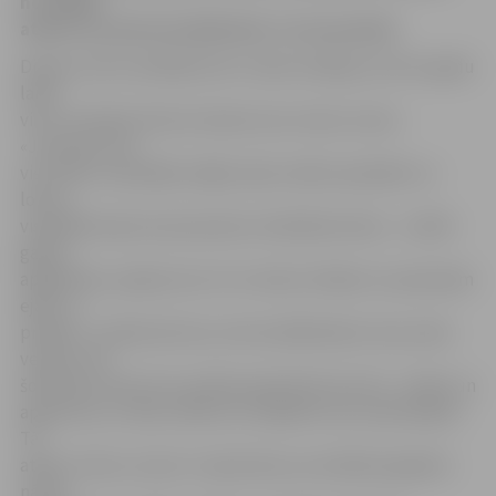
no viņiem
atzīst, ka, pirms ieradās šeit, to nav pratuši.
Dienas centra vadītājs Gints Taube neslēpj, ka četru gadu
laikā
viņi ir izcīnījuši milzum daudz savu mazo uzvaru.
«Jaunietis, kas
visu laiku ir pavadījis mājās, bijis vecāku aprūpēts un
lolots,
visbiežāk neprot pat pavisam vienkāršas lietas – uzklāt
galdu,
apģērbties, apkopt sevi. Ar to mēs arī sākam un pamazām
ejam uz
priekšu. Ja sākumā visus centra dalībniekus šurp veda
vecāki, tad
šobrīd jau tikai reto vecāki pavada līdz durvīm – bailes un
apjukumu uz ielas, liftā vai uz kāpnēm viņi ir pārvarējuši.
Tā
atkal ir mūsu uzvara. Ir saprotams, ja vecākiem gadiem
nācies