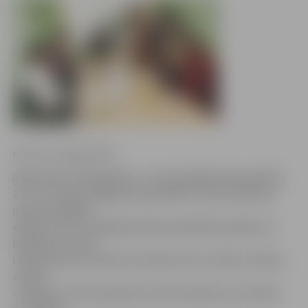
Kristīne Langenfelde
Aleksandrs cītīgi rēķina – burtnīcā glīti tiek skaitīts
2+3, 4+7; Dace rūpīgi izšuj dvielīti, kas būs dāvana
mammai Mātes
dienā; Jurim vislabāk padodas aplīmēt pudeles un
kastītes; Lauma
raksta burtus, pēc katra skaļi saucot vārdus: dienas
centrā
«Integra» katrs jaunietis atrod nodarbi sev. Daudzi