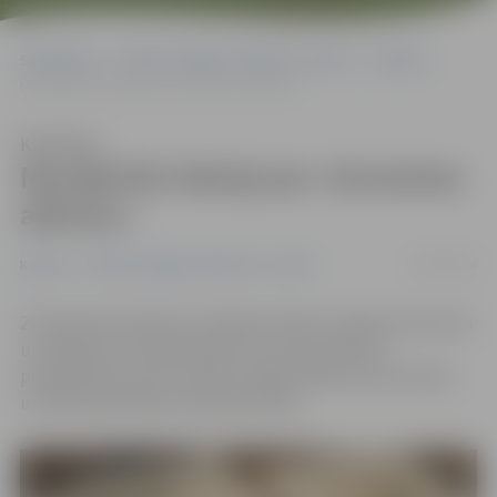
Sākumlapa
Portāla “Jelgavas Vēstnesis” arhīvs
Kultūra
Muzejā būs lekcija par «Kurzemes albumu»
Klausīties
Muzejā būs lekcija par «Kurzemes
albumu»
16/02/2016
Kultūra
Portāla “Jelgavas Vēstnesis” arhīvs
20. februārī pulksten 13 Ģederta Eliasa Jelgavas Vēstures
un mākslas muzejā lekcijā «Kurzemes albums»
priekšlasījumu par izzināto sniegs mākslas vēsturniece
un albuma pētniece Edvarda Šmite.