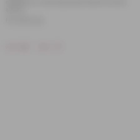
muzejā līdz 27. martam apskatāma izstāde «Kurzemes
albums».
Foto: Raitis Supe
Drukāt
Dalīties