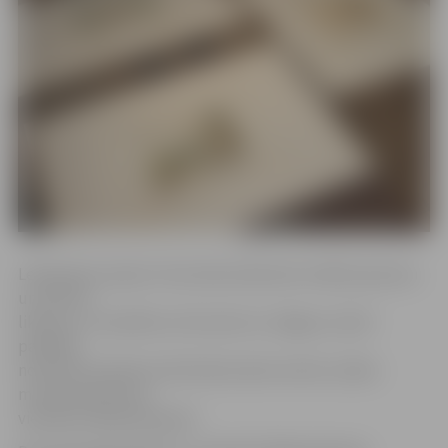
Lekcija ļaus izprast «Kurzemes albumā» minēto personu
un dzimtu
likteņus, to saistību ar Kurzemi un Jelgavu, kā arī
palīdzēs
novērtēt šo darbu kultūrvēsturisko nozīmi, stāsta
muzeja direktores
vietniece Marija Kaupere.