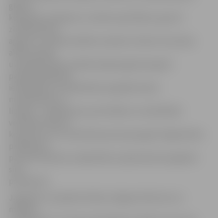
gleznu
kolekcijas veidošanu un darbu pasūtīšanu, gan arī
zīmētprasmes
apguvi un radošo darbību amatieru līmenī. Kurzemes
albuma lapas
uzskatāmi rāda, ka bīdermeijera gaisotne gluži
paradoksālā kārtā
ietekmējusi arī sabiedrības augstāko slāņu –
muižniecības un
literātu – priekšstatus par ētiskām un estētiskām
vērtībām. Albums
kopumā un ar to saistītās personas ļauj gūt fragmentāru
priekšstatu
par dzīvi baltvācu sabiedrībā un ģimenē pirms gadiem
simt
piecdesmit.
Jāpiebilst, ka Ģederta Eliasa Jelgavas Vēstures un
mākslas