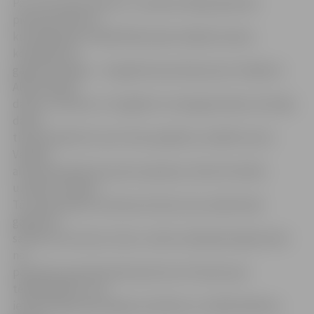
Par «Kurzemes albumu» nosaukts kādas ģimenes
piemiņas albums,
kurā apkopoti unikāli Mūkusalas mākslas salona
kolekcijas 18.
gadsimta beigu – 19. gadsimta pirmās puses zīmējumi.
Albumā daļa
darbu ir anonīmi, citi signēti ar monogrammām, bet daļa
darbu
tikuši parakstīti vai arī tiem papildus norādīti autori.
Vairāku
albumā ierakstīto personu ģimeņu vēsturē minēts
uzvārds «Groške».
Tā ir pilsoniskas izcelsmes dzimta, kas vairāk nekā
gadsimtu
saistīta ar Kurzemi. Līdz ar citām tradīcijām šajā dzimtā
no
paaudzes paaudzē pārmantota arī interese par
tēlotājmākslu, kas
ietvērusi gan personīgus kontaktus ar māksliniekiem,