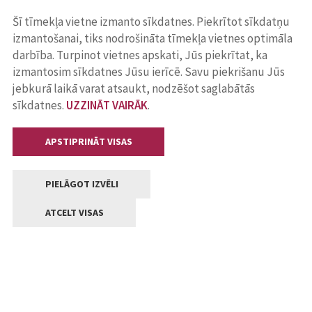
Šī tīmekļa vietne izmanto sīkdatnes. Piekrītot sīkdatņu
izmantošanai, tiks nodrošināta tīmekļa vietnes optimāla
darbība. Turpinot vietnes apskati, Jūs piekrītat, ka
izmantosim sīkdatnes Jūsu ierīcē. Savu piekrišanu Jūs
jebkurā laikā varat atsaukt, nodzēšot saglabātās
sīkdatnes.
UZZINĀT VAIRĀK
.
APSTIPRINĀT VISAS
PIELĀGOT IZVĒLI
ATCELT VISAS