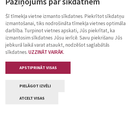
Paziņojums par sīkdatnēm
Šī tīmekļa vietne izmanto sīkdatnes. Piekrītot sīkdatņu
izmantošanai, tiks nodrošināta tīmekļa vietnes optimāla
darbība. Turpinot vietnes apskati, Jūs piekrītat, ka
izmantosim sīkdatnes Jūsu ierīcē. Savu piekrišanu Jūs
jebkurā laikā varat atsaukt, nodzēšot saglabātās
sīkdatnes.
UZZINĀT VAIRĀK
.
APSTIPRINĀT VISAS
PIELĀGOT IZVĒLI
ATCELT VISAS