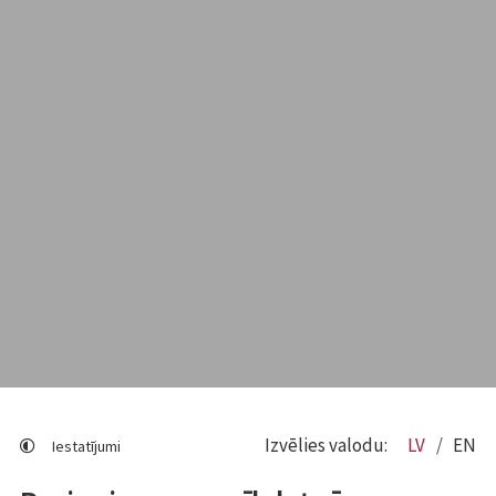
Izvēlies valodu:
LV
EN
Iestatījumi