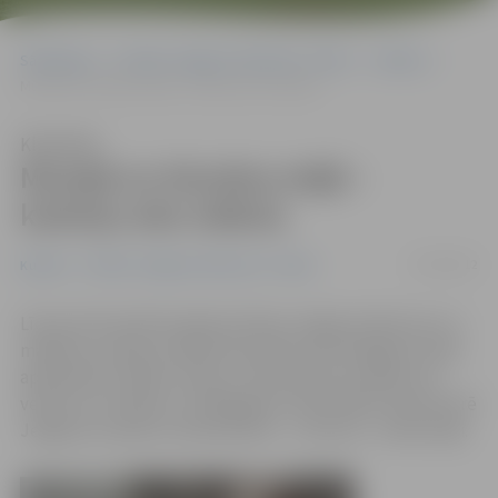
Sākumlapa
Portāla “Jelgavas Vēstnesis” arhīvs
Kultūra
Muzejā un Alunāna mājā – kaimiņu eko māksla
Klausīties
Muzejā un Alunāna mājā –
kaimiņu eko māksla
07/04/2012
Kultūra
Portāla “Jelgavas Vēstnesis” arhīvs
Līdz pat 29. aprīlim Ģederta Eliasa Jelgavas Vēstures un
mākslas muzejā un Ādolfa Alunāna memoriālajā muzejā
apskatāma izstāde «Ekoart». Bezmaksas izstādē savu
veikumu no dabas un dabīgajiem materiāliem demonstrē
Jelgavas novada un kaimiņvalsts – Lietuvas – iedzīvotāji.