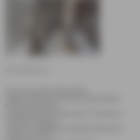
Ritma Gaidamoviča
Līdz pat 29. aprīlim Ģederta Eliasa
Jelgavas Vēstures un mākslas muzejā un Ādolfa
Alunāna memoriālajā
muzejā apskatāma izstāde «Ekoart». Bezmaksas
izstādē savu veikumu
no dabas un dabīgajiem materiāliem demonstrē
Jelgavas novada un