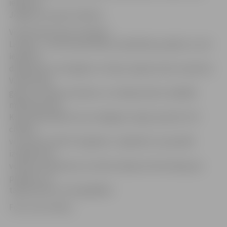
iekārtots
Jelgavas novada Līvbērzē.
Visi šie darbi tapa
, īstenojot
Latvijas – Lietuvas pārrobežu sadarbības projektu, kurā
iesaistīti
dalībnieki no Zemgales un Šauļu reģiona lauku rajoniem.
Vairāk nekā
gadu viņi tikās semināros un veidoja darbus dažādās
mākslas jomās.
Kopumā projektā, kas noslēgsies maijā, iesaistīti 170
cilvēku
vecumā no 20 līdz 76 gadiem. Jāpiebilst, ka paralēli
izstādei tiek
veidota arī grāmata, kurā būs iekļauta informācija par
projektu un
tajā paveikto ar fotogrāfijām.
Foto: Ivars Veiliņš