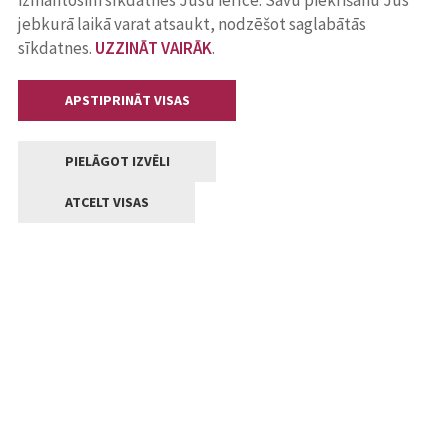
izmantosim sīkdatnes Jūsu ierīcē. Savu piekrišanu Jūs
jebkurā laikā varat atsaukt, nodzēšot saglabātās
sīkdatnes.
UZZINĀT VAIRĀK
.
APSTIPRINĀT VISAS
PIELĀGOT IZVĒLI
ATCELT VISAS
Kontakti
Jelgavas valstpilsētas pašvaldība