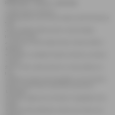
kaimiņvalsts – Lietuvas – iedzīvotāji.
Izstādē «Ekoart» ikvienam
ir
iespēja apskatīt, kas tik nevar sanākt, ja liek lietā izdomu.
Darbi
veidoti dažādās mākslas jomās un tapuši kopīgos
semināros Latvijā
un Lietuvā, kur iedzīvotājiem lektori mācīja strādāt ar
dažādiem
materiāliem un dažādās tehnikās. Piemēram, semināros
izveidoti
darbi no stikla, zaļās skulptūras un ziedu paklāji, kuri,
tiesa,
izstādē būs skatāmi tikai fotogrāfijās. Te arī austi darbi,
filcējumi, papīra dekori, ādas darbi, aksesuāri no
dabiskajiem
akmeņiem, apgleznotas zīda šalles. Fotogrāfijās arī būs
iespēja
redzēt semināra dalībnieku veidoto putnu dārzu, kas