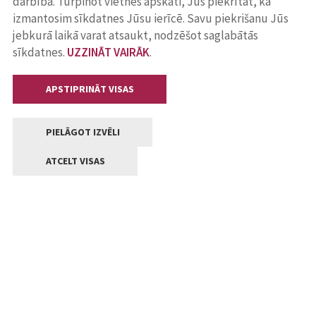
darbība. Turpinot vietnes apskati, Jūs piekrītat, ka
izmantosim sīkdatnes Jūsu ierīcē. Savu piekrišanu Jūs
jebkurā laikā varat atsaukt, nodzēšot saglabātās
sīkdatnes.
UZZINĀT VAIRĀK
.
APSTIPRINĀT VISAS
PIELĀGOT IZVĒLI
ATCELT VISAS
Kontakti