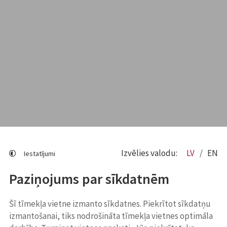
Izvēlies valodu:
LV
EN
Iestatījumi
Paziņojums par sīkdatnēm
Šī tīmekļa vietne izmanto sīkdatnes. Piekrītot sīkdatņu
izmantošanai, tiks nodrošināta tīmekļa vietnes optimāla