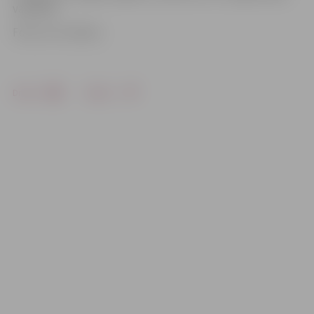
vadīšanā.
Foto: no JV arhīva
Drukāt
Dalīties