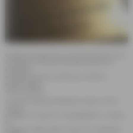
Oficiālā informācija liecina, ka I.Cīrule atrasta mirusi savā
dzīvesvietā, un redzamas vardarbības pazīmes nav
konstatētas.
Atbilstoši procedūrai nozīmēta tiesu medicīnas
ekspertīze nāves
cēloņa noteikšanai.
I.Cīrule VID vadīja kopš 2016. gada novembra, bet līdz
tam viņa
strādājusi arī uzņēmumos «Gjensidige Baltic» un «Balta»,
kā
arī ieguvusi maģistra grādu uzņēmumu un organizāciju