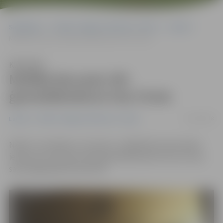
Sākumlapa
Portāla “Jelgavas Vēstnesis” arhīvs
Latvijā
Mūžībā devusies VID ģenerāldirektore Ilze Cīrule
Klausīties
Mūžībā devusies VID
ģenerāldirektore Ilze Cīrule
11/03/2018
Latvijā
Portāla “Jelgavas Vēstnesis” arhīvs
Naktī uz sestdienu, 10. martu, mūžībā devusies Valsts
ieņēmumu dienesta (VID) ģenerāldirektore Ilze Cīrule,
savā mājaslapā informē VID.