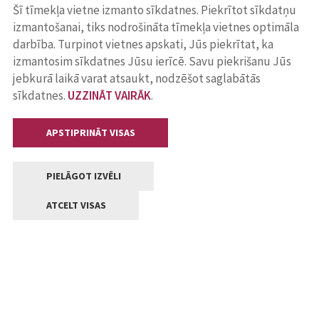
Šī tīmekļa vietne izmanto sīkdatnes. Piekrītot sīkdatņu
izmantošanai, tiks nodrošināta tīmekļa vietnes optimāla
darbība. Turpinot vietnes apskati, Jūs piekrītat, ka
izmantosim sīkdatnes Jūsu ierīcē. Savu piekrišanu Jūs
jebkurā laikā varat atsaukt, nodzēšot saglabātās
sīkdatnes.
UZZINĀT VAIRĀK
.
APSTIPRINĀT VISAS
PIELĀGOT IZVĒLI
ATCELT VISAS