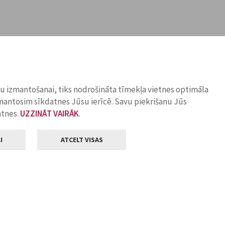
ņu izmantošanai, tiks nodrošināta tīmekļa vietnes optimāla
zmantosim sīkdatnes Jūsu ierīcē. Savu piekrišanu Jūs
atnes.
UZZINĀT VAIRĀK
.
I
ATCELT VISAS
Klientu apkalpošana