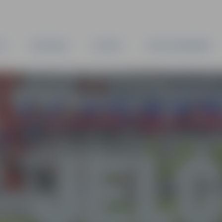
TA
PAŠVALDĪBA
IESTĀDES
KAPITĀLSABIEDRĪBAS