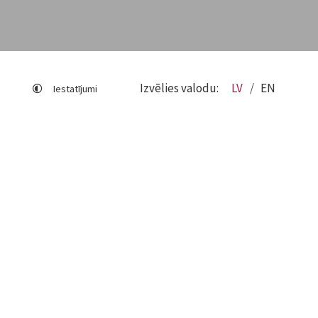
Izvēlies valodu:
LV
EN
Iestatījumi
Lapas karte