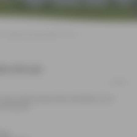
Nacionālajā čempionātā piedalīsies 410 suņi
ies 410 suņi
29/02/2008
 vieni no retāk sastopamo šķirņu pārstāvjiem, kas arī
ma zāles grīdu.
e būs