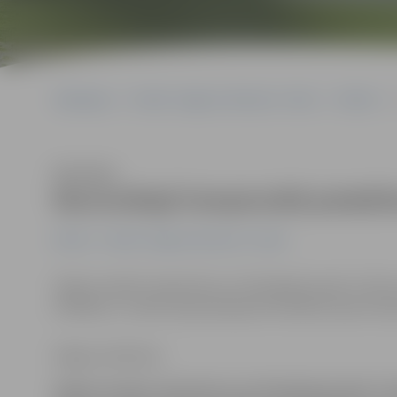
Sākumlapa
Portāla “Jelgavas Vēstnesis” arhīvs
Pilsētā
Klausīties
Nacionālajā čempionātā piedalīs
Pilsētā
Portāla “Jelgavas Vēstnesis” arhīvs
Spāņu mastifs, Kane Korso un Flandrijas buvjē. Tie būs
svētdien, 2. martā, lepni piesoļos Ozolnieku sporta na
Daiga Laukšteina
Spāņu mastifs, Kane Korso un Flandrijas buvjē. Ti