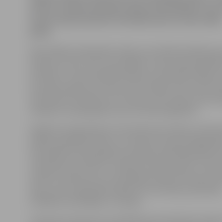
vieni no retāk sastopamo šķirņu pārstāvjiem, kas a
martā, lepni piesoļos Ozolnieku sporta nama zāle
grīdu.
Nacionālais čempionāts visām suņu šķirnēm sāksies ja
deviņos no rīta. Taču šova labāko uzvaras apļi paredzēt
pulksten 17.30, kad apbalvošanas ceremoniju atklās ve
no septiņu gadu vecuma), tad uzstāsies četrus līdz se
līdz deviņus mēnešus veci kucēni, kam sekos juniori (d
mēneši) un pieaugušie suņi (no diviem gadiem).
Pasākuma organizatore Inna Aņisimova stāsta, ka kop
dalību pieteikuši 410 suņi, tostarp arī daudzi jelgavnie
Visvairāk būs Vidusāzijas aitu šķirnes pārstāvji (ap 35),
cekulainie (zem 30) un Jorkšīras terjeri (ap 25). Turpr
mastifu, Kane Korso un Flandrijas buvjē reti kad var s
ielas, taču čempionāta laikā arī šo reto šķirņu pārstāvji
atrādīsies skatītājiem un žūrijai.
I.Aņisimova informē, ka vērtēšanas komisija būs stingra