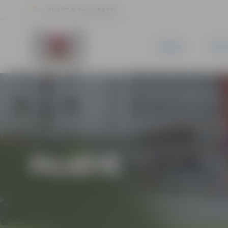
21.9 °C, 5.7 m/s, 54.2 %
JAUNUMI
PILSĒ
PILSĒTĀ