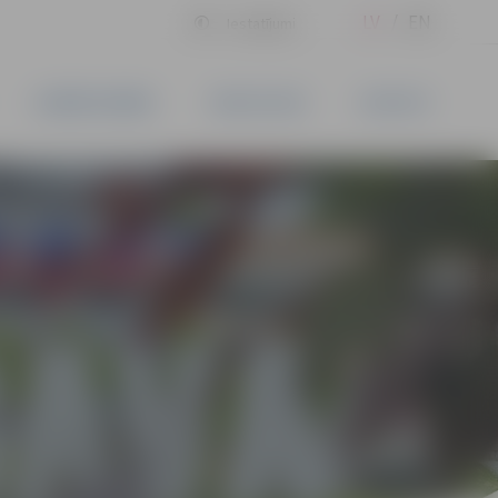
LV
EN
Iestatījumi
UZŅĒMĒJDARBĪBA
PAKALPOJUMI
KONTAKTI