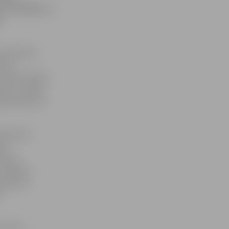
rī svētdien, 2.
s
u pulksten
i no
terāni (sākot
šus un sešus
eviņi līdz 15
umā savu
ki.
 Ķīnas
etī Spāņu
astapt uz
. Viens