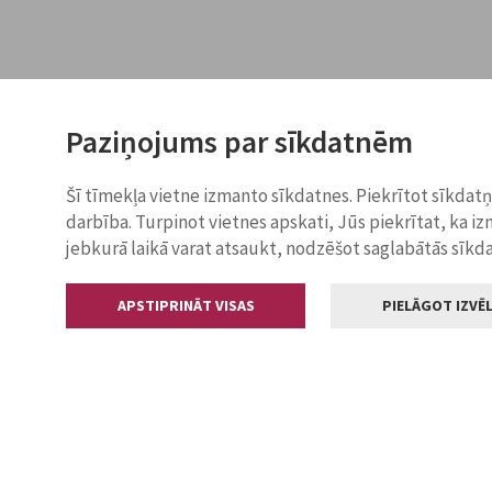
Paziņojums par sīkdatnēm
Šī tīmekļa vietne izmanto sīkdatnes. Piekrītot sīkdat
darbība. Turpinot vietnes apskati, Jūs piekrītat, ka i
jebkurā laikā varat atsaukt, nodzēšot saglabātās sīkd
APSTIPRINĀT VISAS
PIELĀGOT IZVĒL
Kontakti