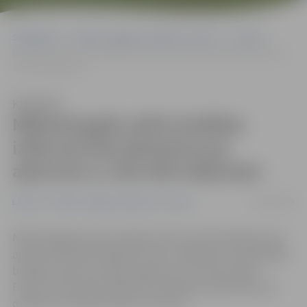
Sākumlapa
Portāla “Jelgavas Vēstnesis” arhīvs
Latvijā
Nākamā gada valsts budžeta izdevumi būs jāmazina par aptuveni Ls
410-420 miljoniem
Klausīties
Nākamā gada valsts budžeta
izdevumi būs jāmazina par
aptuveni Ls 410-420 miljoniem
02/09/2009
Latvijā
Portāla “Jelgavas Vēstnesis” arhīvs
Nākamā gada valsts budžeta izdevumi būs jāmazina par
aptuveni 410-420 miljoniem latu, salīdzinot ar 2010. gada
budžeta izdevumu bāzi, aģentūru LETA informēja
Finanšu ministrijas (FM) Komunikācijas departamenta
direktora vietnieks Aleksis Jarockis.