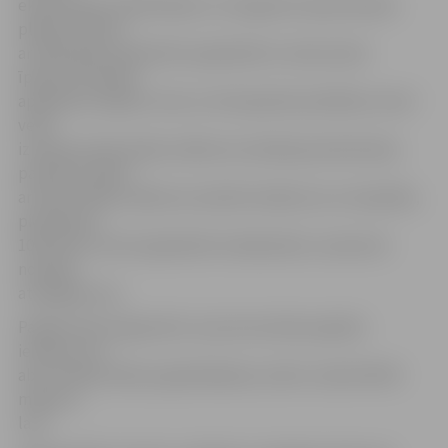
ekonomikas stabilizācijas un izaugsmes atjaunošanas
plānā noteikto,
ar 2010. gadu paredzēts paplašināt ar nekustamā
īpašuma nodokli
apliekamo objektu loku ar dzīvojamām platībām, kā arī
veikt
izmaiņas iedzīvotāju ienākuma nodokļa piemērošanā,
paredzot aplikt
ar iedzīvotāju ienākuma nodokli ienākumus no kapitāla,
piemērojot
10% likmi, kā arī paplašināt nodokļa bāzi, samazinot
nodokļa
atvieglojumus.
Pašlaik tiek prognozēts, ka provizoriskie papildu
ienākumi no
abu nodokļu bāžu paplašināšanas varētu veidot 80-90
miljonus
latu.