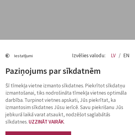
Izvēlies valodu:
LV
EN
Iestatījumi
Paziņojums par sīkdatnēm
Šī tīmekļa vietne izmanto sīkdatnes. Piekrītot sīkdatņu
izmantošanai, tiks nodrošināta tīmekļa vietnes optimāla
darbība. Turpinot vietnes apskati, Jūs piekrītat, ka
izmantosim sīkdatnes Jūsu ierīcē. Savu piekrišanu Jūs
jebkurā laikā varat atsaukt, nodzēšot saglabātās
sīkdatnes.
UZZINĀT VAIRĀK
.