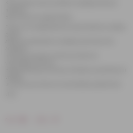
Kā informēja Jarockis, patlaban ir pabeigts darbs pie
ministriju
bāzes izdevumu sagatavošanas.
Plānots, ka tuvākajā laikā tiks sasaukta Reformu vadības
grupas
sēdē, kurā sadarbībā ar sociālajiem partneriem tiks
analizētas
institūciju funkcijas un lemts par izdevumu
samazināšanu. Pēc tam
plašas diskusijas par funkciju izvērtējumu paredzētas arī
valdībā,
lai vienotos par izdevumu samazināšanas pasākumiem.
LETA
Drukāt
Dalīties