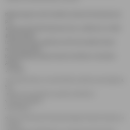
Nākamā gada valsts budžeta izdevumi būs jāmazina
par
aptuveni 410-420 miljoniem latu, salīdzinot ar 2010.
gada budžeta
izdevumu bāzi, aģentūru LETA informēja Finanšu
ministrijas (FM)
Komunikācijas departamenta direktora vietnieks
Aleksis
Jarockis.
Tas nepieciešams, lai nodrošinātu budžeta samazinājumu
500
miljonu latu apmērā, ko paredz saistības ar
starptautiskajiem
aizdevējiem.
Ņemot vērā vēstulē Starptautiskajam Valūtas fondam un
Latvijas