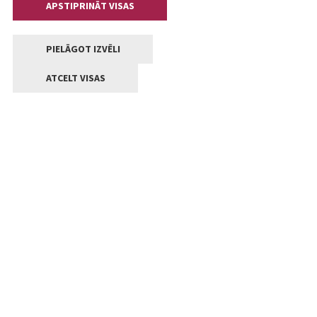
APSTIPRINĀT VISAS
PIELĀGOT IZVĒLI
ATCELT VISAS
Kontakti
Jelgavas valstpilsētas pašvaldība
Lielā iela 11, Jelgava, LV-3001
+371 63005522
pasts@jelgava.lv