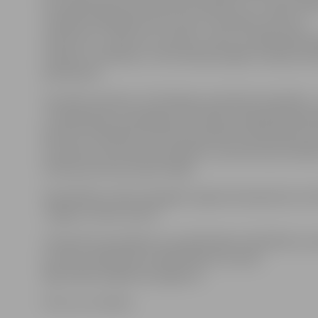
kas reģistrējušas saimniecisko darbību un ir iedzīvot
nodokļa maksātāji (23 procenti). Seminārā runās par
ieņēmumu–izdevumu uzskaiti, valsts sociālās apdroši
iemaksu noteikšanu, VID iesniedzamajām nodokļu dek
pārskatiem.
Savukārt pulksten 12.30 sāksies praktiskā nodarbība 
un deklarāciju iesniegšana VID elektroniskajā deklarē
jeb EDS. Nodarbību aicināti apmeklēt individuālie ko
zemnieku saimniecību īpašnieki, saimnieciskas darbība
fiziskas personas (iedzīvotāji).
Nodarbības notiks Zemgales reģiona Kompetenču attī
Jelgavā, Svētes ielā 33.
Interesenti semināram un praktiskajai nodarbībai var 
pa tālruni 63012155 vai 63012169 vai e-pastu
liga.mikelsone@zrkac.jelgava.lv.
Foto: no JV arhīva