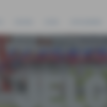
TA
PAŠVALDĪBA
IESTĀDES
KAPITĀLSABIEDRĪBAS