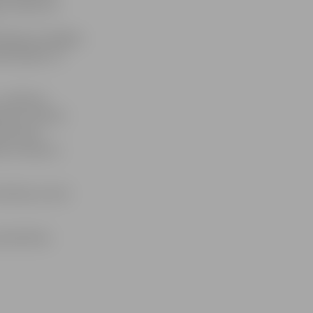
āju ienākuma
nāšanas obligāto
larācijām un
– pārskatu
šanas sistēmā
mersanti,
s veicēji un
stības centrā
pieteikties