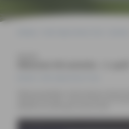
Sākumlapa
Portāla “Jelgavas Vēstnesis” arhīvs
Ekonomika
Klausīties
Nākamais VID seminārs – 4. aprīl
Ekonomika
Portāla “Jelgavas Vēstnesis” arhīvs
Nākamais pašvaldības un Valsts ieņēmumu dienesta (VID
organizēts divās daļās – vispirms seminārs, pēc tam pr
apmeklēt vai nu abas daļas, vai vienu no tām.