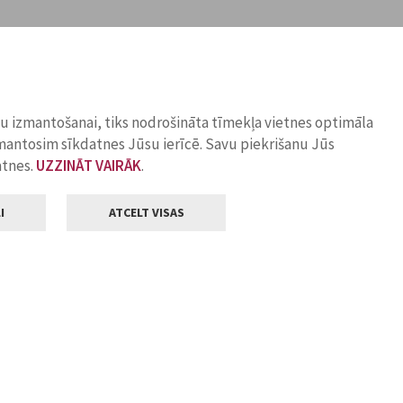
ņu izmantošanai, tiks nodrošināta tīmekļa vietnes optimāla
zmantosim sīkdatnes Jūsu ierīcē. Savu piekrišanu Jūs
atnes.
UZZINĀT VAIRĀK
.
I
ATCELT VISAS
Klientu apkalpošana
ilsētas pašvaldība
Darba laiks