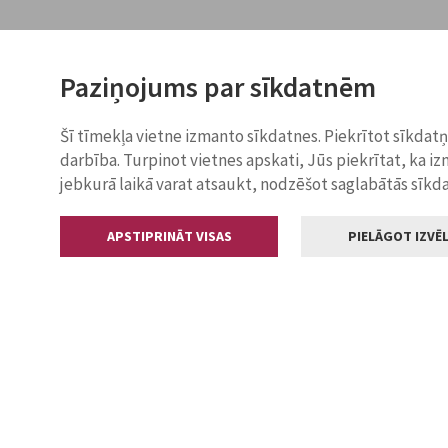
Paziņojums par sīkdatnēm
Šī tīmekļa vietne izmanto sīkdatnes. Piekrītot sīkdat
darbība. Turpinot vietnes apskati, Jūs piekrītat, ka i
jebkurā laikā varat atsaukt, nodzēšot saglabātās sīkd
APSTIPRINĀT VISAS
PIELĀGOT IZVĒL
Kontakti
Jelgavas valstp