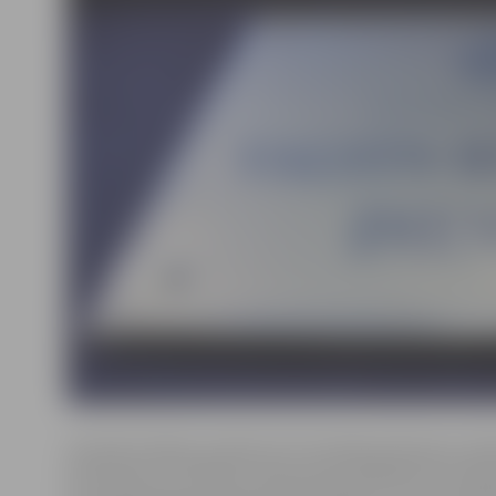
Seminārs sāksies pulksten 10. Tā mērķauditorija ir indi
komersanti, zemnieku saimniecību īpašnieki un fizisk