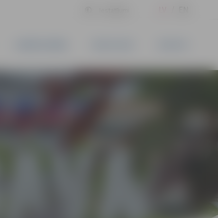
LV
EN
Iestatījumi
UZŅĒMĒJDARBĪBA
PAKALPOJUMI
KONTAKTI