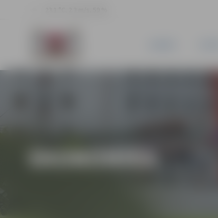
23.1 °C, 2.3 m/s, 59 %
JAUNUMI
PILSĒ
EKONOMIKA