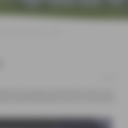
Nākamais VID seminārs – 4. aprīlī
ī
21/03/2017
) rīkotais bezmaksas seminārs notiks 4. aprīlī. Tas tiks
aktiska nodarbība datorklasē. Interesenti var pieteikties