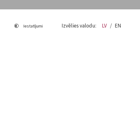
Izvēlies valodu:
LV
EN
Iestatījumi
Lapas karte
Viegli lasīt