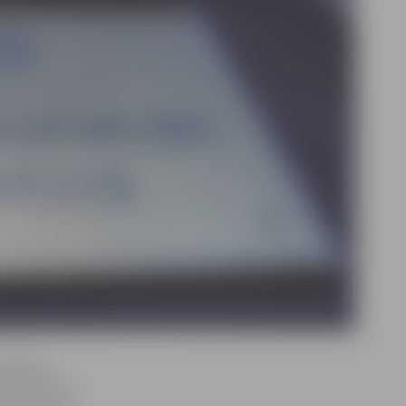
viduālie
as personas,