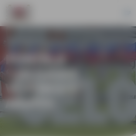
PORTĀLA
“JELGAVAS
VĒSTNESIS”
ARHĪVS