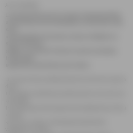
Arturs Neikšāns
Lai popularizētu sportu Latvijas Lauksaimniecības
universitātes (LLU) mācībspēku un darbinieku vidū,
kā arī
nokomplektētu komandas Latvijas strādājošo un
Sporta veterānu
spēlēm, 21. janvārī LLU Sporta namā norisināsies
tradicionālā
augstskolas darbinieku sporta diena.
LLU Sporta kluba vadītāja Zilvija Poča informē, ka sporta
diena
tiks atklāta ar dalībnieku parādi pulksten 13.15, pēc tam
komandām
trīs minūšu garumā būs jāprezentē mājasdarbs par tēmu
«Fiziskā
krīze nav un nebūs». Pieteikšanās basketbolam,
volejbolam un divām