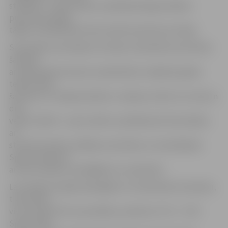
stafetēm – sporta zālē un peldbaseinā gan sāksies
pusstundu ātrāk,
tāpēc visi dalībnieki tiek aicināti ierasties jau laicīgi.
Sacensības norisināsies 14 veidos. Darbinieki sacentīsies
šaušanā
ar pneimatisko šauteni, basketbolā, volejbolā, galda
tenisā, šahā,
šautriņu un «lidojošo šķīvīšu» mešanā, zolītē, riču račā un
divu
veidu stafetē – sporta zālē un peldbasenā. Norisināsies
arī
struktūrvienību vadītāju sacensības un orientēšanās
Sporta namā, kā
arī tiks noteikts veselīgākais LLU pārstāvis.
Lai noteiktu šī gada spēcīgāko LLU darbinieku komandu,
tiks vērtēti
visi rezultāti. Pēc sacensībām, pulksten 17.15 – 17.30
Sporta zālē