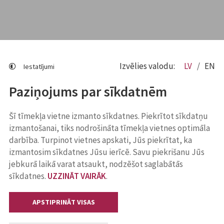
Izvēlies valodu:
LV
EN
Iestatījumi
Paziņojums par sīkdatnēm
Šī tīmekļa vietne izmanto sīkdatnes. Piekrītot sīkdatņu
izmantošanai, tiks nodrošināta tīmekļa vietnes optimāla
darbība. Turpinot vietnes apskati, Jūs piekrītat, ka
izmantosim sīkdatnes Jūsu ierīcē. Savu piekrišanu Jūs
jebkurā laikā varat atsaukt, nodzēšot saglabātās
sīkdatnes.
UZZINĀT VAIRĀK
.
APSTIPRINĀT VISAS