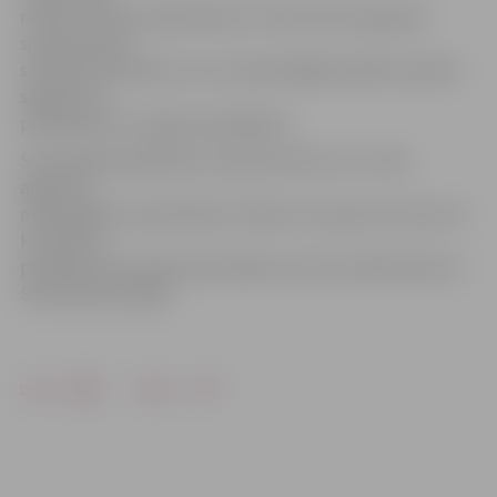
notiks laureātu apbalvošana. Pirmās vietas ieguvēji
saņems kausu,
savukārt komanda, kura visveiksmīgāk parādīs iepriekš
sagatavoto
priekšnesumu, iegūs speciālbalvu.
Sacensībās piedalīties aicināts ikviens LLU un tās
aģentūru
mācībspēks vai darbinieks. Plānots, ka sportos vismaz 11
komandas –
pārstāvji no deviņām fakultātēm, kā arī no Rektorāta un
Saimniecības daļas.
Drukāt
Dalīties