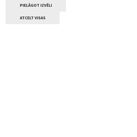
PIELĀGOT IZVĒLI
ATCELT VISAS
Kontakti
Jelgavas valstpilsētas pašvaldība
Lielā iela 11, Jelgava, LV-3001
+371 63005522
pasts@jelgava.lv
Klientu apkalpošana