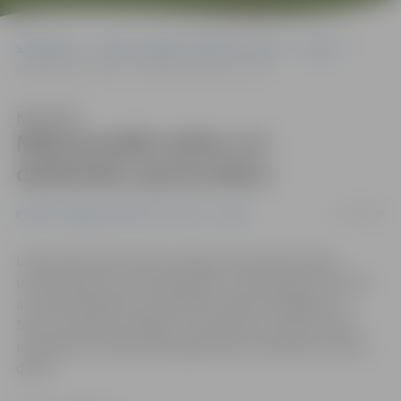
Sākumlapa
Portāla “Jelgavas Vēstnesis” arhīvs
Sports
Nākamnedēļ notiks LLU darbinieku sporta diena
Klausīties
Nākamnedēļ notiks LLU
darbinieku sporta diena
13/01/2009
Portāla “Jelgavas Vēstnesis” arhīvs
Sports
Lai popularizētu sportu Latvijas Lauksaimniecības
universitātes (LLU) mācībspēku un darbinieku vidū, kā
arī nokomplektētu komandas Latvijas strādājošo un
Sporta veterānu spēlēm, 21. janvārī LLU Sporta namā
norisināsies tradicionālā augstskolas darbinieku sporta
diena.