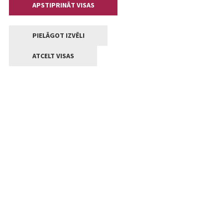
APSTIPRINĀT VISAS
PIELĀGOT IZVĒLI
ATCELT VISAS
Kontakti
Jelgavas valstpilsētas pašvaldība
Lielā iela 11, Jelgava, LV-3001
+371 63005522
pasts@jelgava.lv