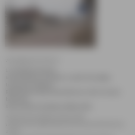
www.jelgavasvestnesis.lv
Lai izbūvētu pazemes
komunikācijas, pirmdien, 8. aprīlī, tiks slēgta
transporta satiksme
Rūpniecības ielā pie iebrauktuves uz SIA «Fortum»
teritoriju.
Darbus plānots pabeigt nedēļas laikā.
Pazemes komunikāciju izbūves laikā
satiksmei būs slēgta Rūpniecības iela pie iebrauktuves
uz SIA