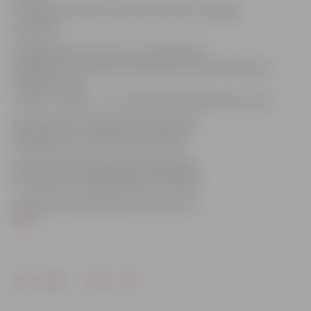
no Tērvetes ielas līdz Pētera ielai būs aizliegts
apstāties.
Piekļūšana SIA «Fortum» teritorijai būs
iespējama no Tērvetes ielas puses, bet tirdzniecības
namam «Kurši»
un DUS «Lukoil» – no Pulkveža O.Kalpaka ielas puses.
Pazemes komunikāciju izbūvi plānots
pabeigt piecu, septiņu dienu laikā.
Darbu veicēji satiksmes dalībniekiem
atvainojas par sagādātajām neērtībām.
Satiksmes organizācijas shēmu skatīt
ŠEIT
.
Drukāt
Dalīties