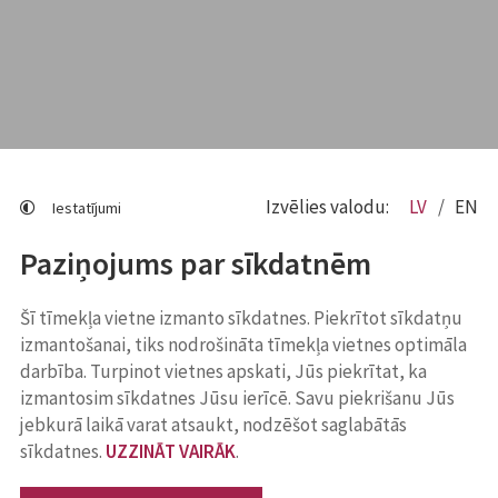
Izvēlies valodu:
LV
EN
Iestatījumi
Paziņojums par sīkdatnēm
Šī tīmekļa vietne izmanto sīkdatnes. Piekrītot sīkdatņu
izmantošanai, tiks nodrošināta tīmekļa vietnes optimāla
darbība. Turpinot vietnes apskati, Jūs piekrītat, ka
izmantosim sīkdatnes Jūsu ierīcē. Savu piekrišanu Jūs
jebkurā laikā varat atsaukt, nodzēšot saglabātās
sīkdatnes.
UZZINĀT VAIRĀK
.