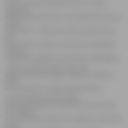
«Fortum» teritoriju (Rūpniecības iela 73), informē
pašvaldības
iestāde «Pilsētsaimniecība». Taču sabiedriskā transporta
maršruti
netiks mainīti – ceļa darbu zonā tiks nodrošināta viena
josla,
vismaz trīs metrus plata, kurā divvirzienu sabiedriskā
transporta
satiksme tiks organizēta ar ceļa zīmēm vai regulētājiem.
Tranzīta transportam apbraucamais ceļš
organizēts pa Lietuvas šoseju, Viskaļu ielu, Ruļļu ielu,
Salnas
ielu, Tērvetes ielu un tālāk pa Rūpniecības ielu.
Savukārt vietējais transports slēgtā
posma apbraukšanai var izmantot Tērvetes ielu, Zirgu
ielu un Mātera
ielu vai Pulkveža O.Kalpaka ielu. Jāpiebilst, ka Zirgu ielas
posmā