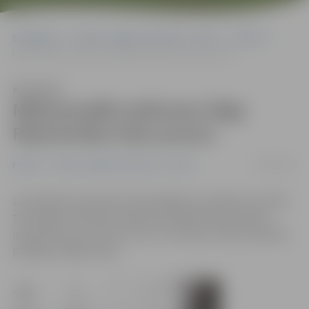
Sākumlapa
Portāla “Jelgavas Vēstnesis” arhīvs
Pilsētā
Nākamnedēļ satiksmei slēgs Rūpniecības ielas posmu
Klausīties
Nākamnedēļ satiksmei slēgs
Rūpniecības ielas posmu
04/04/2013
Pilsētā
Portāla “Jelgavas Vēstnesis” arhīvs
Lai izbūvētu pazemes komunikācijas, pirmdien, 8. aprīlī,
tiks slēgta transporta satiksme Rūpniecības ielā pie
iebrauktuves uz SIA «Fortum» teritoriju. Darbus plānots
pabeigt nedēļas laikā.