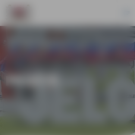
PILSĒTĀ