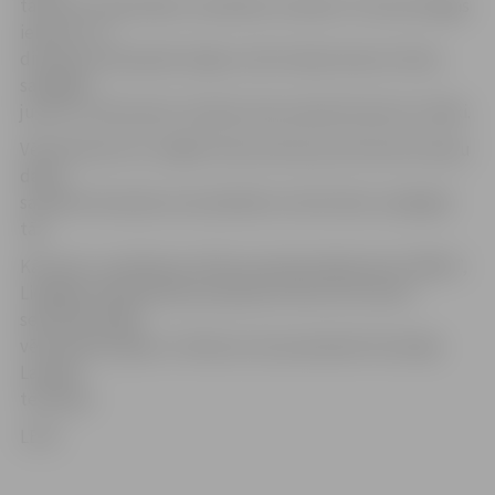
taču par nopietnāko uzskatāms incidents Tukumā, Rīgas
ielā, kur uz
divstāvu dzīvojamās mājas uzkrita vēja nolauzts koks,
sabojājot
jumtu un dūmvadu. No ēkas tika evakuēti desmit cilvēki.
Vēl daudzviet no mājām tika atrautas jumta konstrukciju
daļas,
savukārt deviņām automašīnām uzkrita koki, sabojājot
tās.
Kā ziņots, sestdienas rītā Kurzemē plosījās vētra “Billie”,
Liepājas ostā brāzmās sasniedzot ātrumu 35 metri
sekundē. Vēlāk
vētra pārvietojās uz Vidzemi, bet pievakarē tā atstāja
Latvijas
teritoriju.
LETA