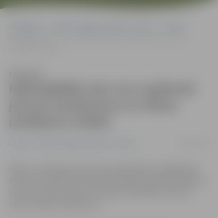
Sākumlapa
Portāla “Jelgavas Vēstnesis” arhīvs
Latvijā
Naktī glābēji vairs nav saņēmuši jaunus izsaukumus uz vētras
postījumu vietām
Klausīties
Naktī glābēji vairs nav saņēmuši
jaunus izsaukumus uz vētras
postījumu vietām
14/12/2014
Latvijā
Portāla “Jelgavas Vēstnesis” arhīvs
Nakti uz svētdienu Valsts ugunsdzēsības un glābšanas
dienesta (VUGD) darbinieki aizvadījuši samērā mierīgi un
vairs nav saņēmuši jaunus lūgumus palīdzēt novērst
vētras radītos postījumus.