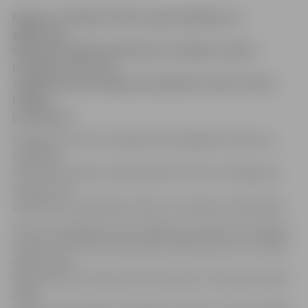
Nakti uz svētdienu Valsts ugunsdzēsības un
glābšanas
dienesta (VUGD) darbinieki aizvadījuši samērā
mierīgi un vairs nav
saņēmuši jaunus lūgumus palīdzēt novērst vētras
radītos
postījumus.
Kā aģentūra LETA uzzināja VUGD, pēdējais izsaukums
saistībā ar
vētru tika saņemts vakar pulksten 22.23 uz Salacgrīvas
novadu, kur
vēja nolauzts koks bija uzkritis uz ceļa braucamās daļas.
Līdz ar to saistībā ar vētru “Billie”, kas vakar traucās pāri
Latvijai, VUGD kopumā saņēmis 186 izsaukumus. Lielākā
daļa no tiem
bijuši saistīti ar kokiem, kas uzkrituši uz ceļu braucamās
daļas,