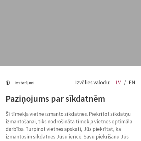
Izvēlies valodu:
LV
EN
Iestatījumi
Paziņojums par sīkdatnēm
Šī tīmekļa vietne izmanto sīkdatnes. Piekrītot sīkdatņu
izmantošanai, tiks nodrošināta tīmekļa vietnes optimāla
darbība. Turpinot vietnes apskati, Jūs piekrītat, ka
izmantosim sīkdatnes Jūsu ierīcē. Savu piekrišanu Jūs