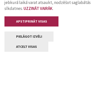
jebkurā laikā varat atsaukt, nodzēšot saglabātās
sīkdatnes.
UZZINĀT VAIRĀK
.
APSTIPRINĀT VISAS
PIELĀGOT IZVĒLI
ATCELT VISAS
Kontakti
Jelgavas valstpilsētas pašvaldība