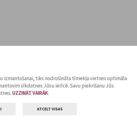
ņu izmantošanai, tiks nodrošināta tīmekļa vietnes optimāla
zmantosim sīkdatnes Jūsu ierīcē. Savu piekrišanu Jūs
atnes.
UZZINĀT VAIRĀK
.
I
ATCELT VISAS