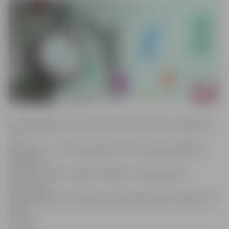
Latvijā pāreja uz vasaras laiku notiks naktī no sestdienas
uz
svētdienu – 25. martā pulksten 3, pulksteņa rādītājus
pagriežot
vienu stundu uz priekšu. Pāreja uz vasaras laiku ir
pulksteņu
pārregulēšana, lai vakaros dienas gaisma būtu ilgāk, bet
rītos –
mazāk.