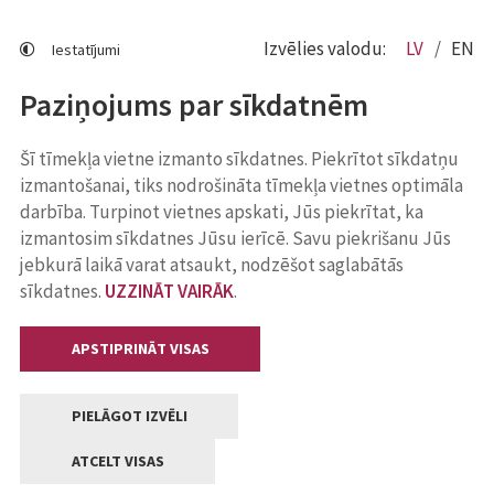
Izvēlies valodu:
LV
EN
Iestatījumi
Paziņojums par sīkdatnēm
Šī tīmekļa vietne izmanto sīkdatnes. Piekrītot sīkdatņu
izmantošanai, tiks nodrošināta tīmekļa vietnes optimāla
darbība. Turpinot vietnes apskati, Jūs piekrītat, ka
izmantosim sīkdatnes Jūsu ierīcē. Savu piekrišanu Jūs
jebkurā laikā varat atsaukt, nodzēšot saglabātās
sīkdatnes.
UZZINĀT VAIRĀK
.
APSTIPRINĀT VISAS
PIELĀGOT IZVĒLI
ATCELT VISAS