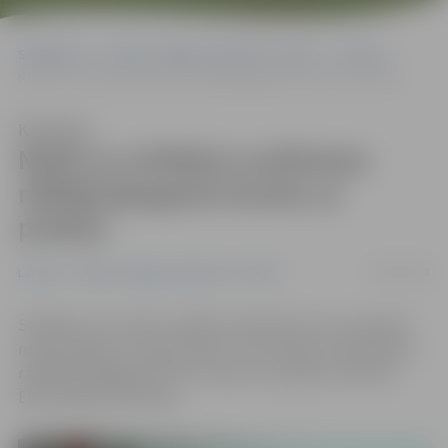
Sākumlapa
Portāla “Jelgavas Vēstnesis” arhīvs
Latvijā
Naktī uz svētdienu pulksteņa rādītāji jāpagriež stundu uz priekšu
Klausīties
Naktī uz svētdienu pulksteņa
rādītāji jāpagriež stundu uz
priekšu
24/03/2018
Latvijā
Portāla “Jelgavas Vēstnesis” arhīvs
Svētdien, 25. martā, Latvijā un daudzviet citur pasaulē
notiks pāreja uz vasaras laiku. Tas nozīmē, ka pulksteņa
rādītāji ir jāpagriež vienu stundu uz priekšu, informē
Ekonomikas ministrija.