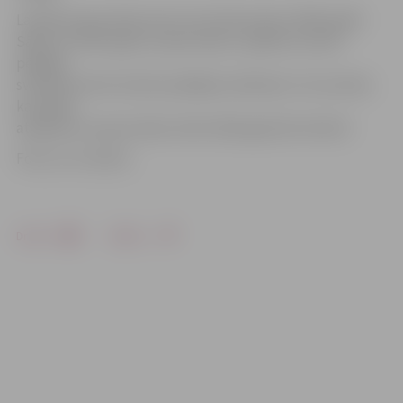
Latvijā vasaras laiks pirmo reizi tika ieviests 1981. gadā.
Sākot no 1997. gada, vasaras laiks ir spēkā no marta
pēdējās
svētdienas līdz oktobra pēdējai svētdienai. Tas nozīmē,
ka pāreja
atpakaļ no vasaras laika notiks 2018. gada 28. oktobrī.
Foto: no JV arhīva
Drukāt
Dalīties