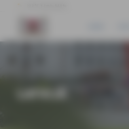
22.2 °C, 5.2 m/s, 54.3 %
JAUNUMI
PILSĒ
LATVIJĀ