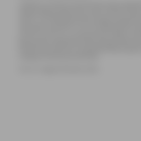
Jāpiebilst, ka atbalstu daudzdzīvokļu māju energoefe
paaugstināšanas pasākumiem sniedz attīstības finanšu
«Altum». Līdz 2019. gada janvārim programmas gaitā 
436 projektu pieteikumi, no kuriem 340 pieteikumi s
pozitīvus atzinumus un turpina projekta tālāku īsteno
gada janvārim energoefektivitātes paaugstināšanas da
daudzdzīvokļu ēkās, bet energoefektivitātes projekt
noslēgusies 54 daudzdzīvokļu ēkās.
Foto: no «Jelgavas Vēstneša» arhīva