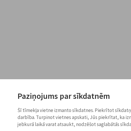
Paziņojums par sīkdatnēm
Šī tīmekļa vietne izmanto sīkdatnes. Piekrītot sīkdat
darbība. Turpinot vietnes apskati, Jūs piekrītat, ka i
jebkurā laikā varat atsaukt, nodzēšot saglabātās sīkd