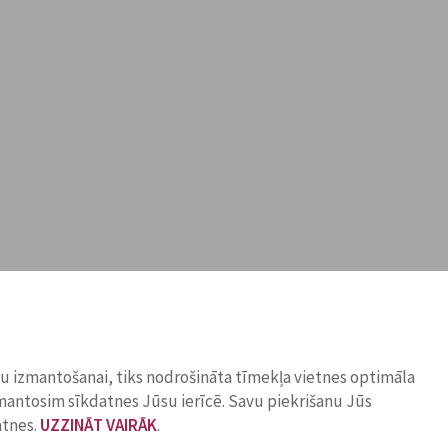
ņu izmantošanai, tiks nodrošināta tīmekļa vietnes optimāla
zmantosim sīkdatnes Jūsu ierīcē. Savu piekrišanu Jūs
atnes.
UZZINĀT VAIRĀK
.