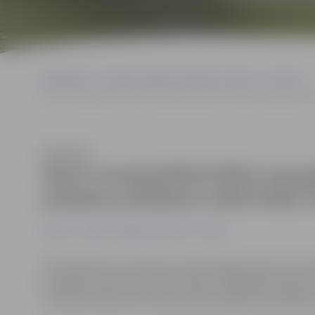
Sākumlapa
Portāla “Jelgavas Vēstnesis” arhīvs
Latvijā
Namu energoefektivitātes paaugstināšanas atbalsta programma 
Klausīties
Namu energoefektivitātes paau
pieejama plašākam iedzīvotāju 
Latvijā
Portāla “Jelgavas Vēstnesis” arhīvs
Šonedēļ Ministru kabinets apstiprināja grozījumus fin
programmā daudzdzīvokļu māju energoefektivitātes pa
turpmāk atbalsts ēku atjaunošanai pieejams plašākam