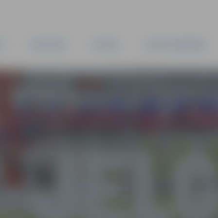
TA
PAŠVALDĪBA
IESTĀDES
KAPITĀLSABIEDRĪBAS