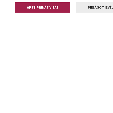
APSTIPRINĀT VISAS
PIELĀGOT IZVĒL
Kontakti
Jelgavas valstp
Lielā iela 11
+371 630055
pasts@jelga
2002-2026 jelgava.lv