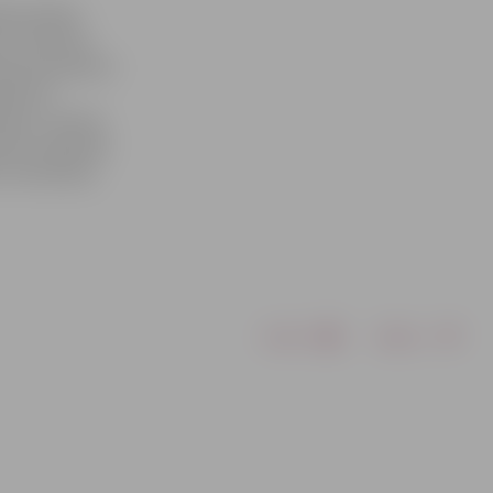
ktivitātes
 institūcija
kopumā saņemti
aņēmuši
šanu. Līdz šā
rbi uzsākti 88
u īstenošana
Drukāt
Dalīties