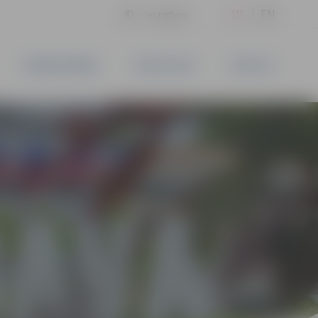
LV
EN
Iestatījumi
UZŅĒMĒJDARBĪBA
PAKALPOJUMI
KONTAKTI