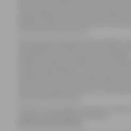
atbalstu daudzdzīvokļu ēku atjaunošanai varēs saņemt
četru dzīvokļu māju iedzīvotāji. Līdz ar grozījumiem a
programmā iekļauts nosacījums, par to, ka atbalsta s
kvalificēties māja ar vismaz trīs dzīvojamo telpu grup
vismaz piecām, kā tas bija līdz šim.
Tāpat turpmāk ēku atjaunošanai varēs pieteikties arī 
vai nodibinājums, kas dibināts ar mērķi aizstāvēt pers
invaliditāti intereses un kuras īpašumā ir attiecīgā ēka
Vienlaikus turpmāk tiek vienādota atbalsta intensitāt
dzīvojamo māju īpašniekiem – 50 procenti no attieci
izmaksām. Ja līdz šim dzīvojamo māju īpašniekiem, k
komercbankas neizsniedza kredītu ēku atjaunošanai, 
«Altum», granta apjoms bija 35 procenti, tad turpmāk 
palielināts līdz 50 procentiem.
Detalizēti ar apstiprinātajiem grozījumiem «Darbība
«Izaugsme un nodarbinātība» var iepazīties
Ministru kabineta mājaslapā.