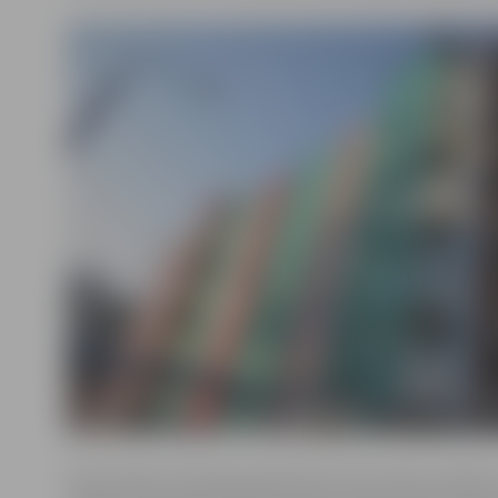
Ekonomikas ministrijas pārstāve Evita Urpena norāda