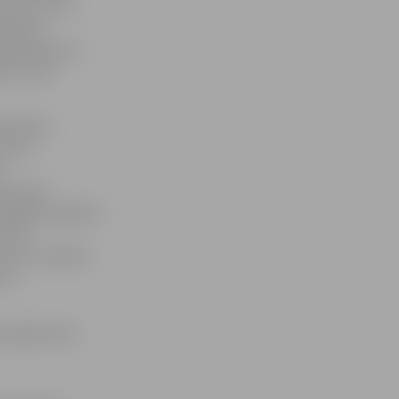
 arī trīs un
tbalsta
aņemšanai var
ām, nevis
biedrība
onu ar
.
e visiem
nāmajām projekta
uriem
bet to sniedza
tas
s programmas