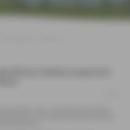
pieejama plašākam iedzīvotāju lokam
gstināšanas atbalsta programma
lokam
06/02/2019
anšu institūcijas «Altum» īstenotajā ES fondu atbalsta
augstināšanai – līdz ar papildu nosacījumu ieviešanu,
 iedzīvotāju lokam.