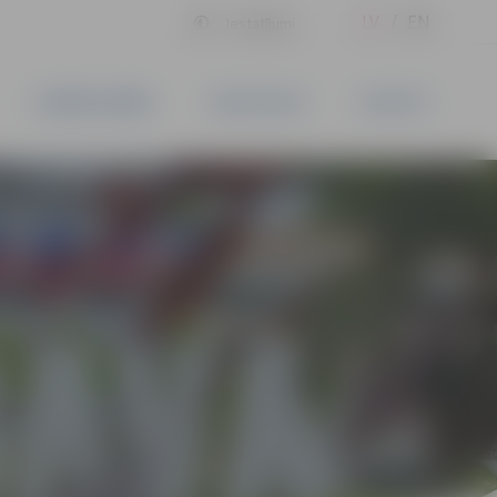
LV
EN
Iestatījumi
UZŅĒMĒJDARBĪBA
PAKALPOJUMI
KONTAKTI