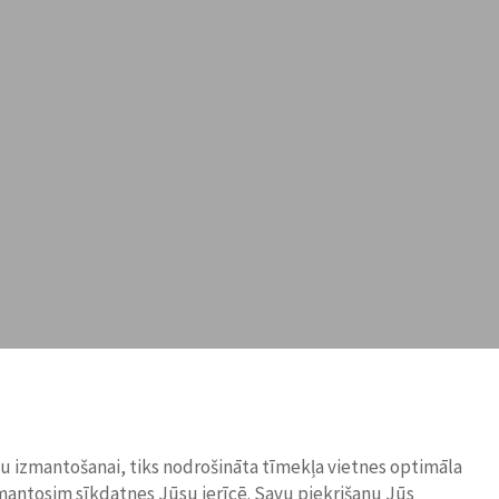
ņu izmantošanai, tiks nodrošināta tīmekļa vietnes optimāla
zmantosim sīkdatnes Jūsu ierīcē. Savu piekrišanu Jūs