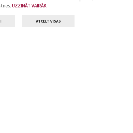
atnes.
UZZINĀT VAIRĀK
.
I
ATCELT VISAS
Klientu apkalpošana
ilsētas pašvaldība
Darba laiks
, Jelgava, LV-3001
Pirmdienās
8.00 - 18.00
Otrdienās
8.00 - 17.00
22
Trešdienās
8.00 - 17.00
va.lv
Ceturtdienās
8.00 - 17.00
Piektdienās
8.00 - 14.30