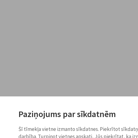
Paziņojums par sīkdatnēm
Šī tīmekļa vietne izmanto sīkdatnes. Piekrītot sīkdat
darbība. Turpinot vietnes apskati, Jūs piekrītat, ka i