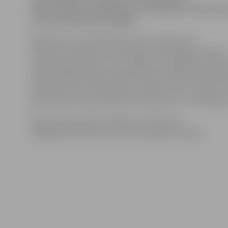
laikā, naktī no sestdienas uz svētdienu, būs pār
un internetbankas darbībā.
Bankas preses sekretāre Kristīne Jakubovska
informē, ka sakarā ar informācijas tehnoloģiju sistēma
modernizāciju naktī no 19. aprīļa uz 20. aprīli būs pār
bankas elektronisko kanālu sistēmu darbībā. No pulkst
būs pārtraukumi bankomātu darbā, bet no pulksten 2 
pārtraukumi internetbanku «Hanza.net» un «Telehansa
Modernizācijas laiks izvēlēts, lai klientiem
sagādātās neērtības būtu pēc iespējas mazākas.