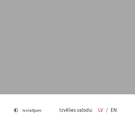
Izvēlies valodu:
LV
EN
Iestatījumi