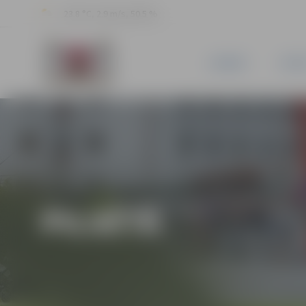
23.8 °C, 2.9 m/s, 50.5 %
JAUNUMI
PILSĒ
PILSĒTĀ