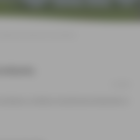
Nedarbosies bankomāti un internetbanka
rnetbanka
17/04/2008
o sestdienas uz svētdienu, būs pārtraukumi bankomātu un