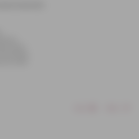
traukumi bankomātu
s
traukumi
en 2 līdz 6
līdz 8.30 būs
.net» darbā.
Drukāt
Dalīties