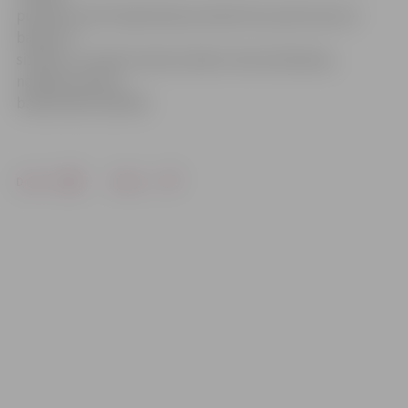
pulksten 10.30. Šajā laikā periodiski būs pārtraukumi
bankas IT
sistēmu un elektronisko kanālu (internetbankas,
norēķinu kartes,
bankomāti) darbībā.
Drukāt
Dalīties