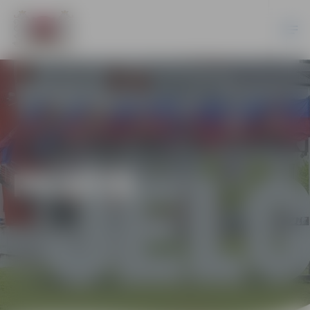
PILSĒTĀ