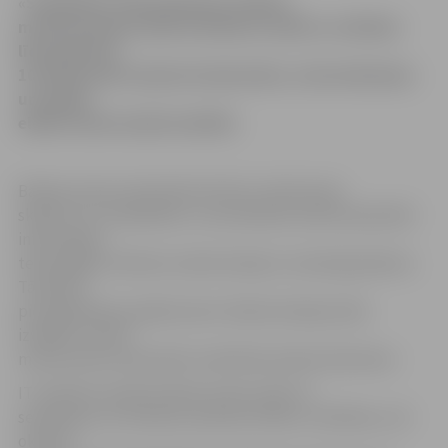
«Swedbank» (Hansabanka) sistēmu
modernizācijas laikā sestdienas naktī un svētdien
līdz pulksten
10.30 būs pārtraukumi bankomātu, internetbankas
un pārējo
elektronisko kanālu darbībā.
Bankas preses sekretāre Kristīne Jakubovska
skaidro, ka «Swedbank», ka sestdienas naktī paredzētā
informācijas
tehnoloģiju sistēmas modernizācija ir savlaicīgi plānota.
Tā pieder
pie regulāriem pasākumiem. Modernizācijas laiks
izvēlēts, lai līdz
minimumam samazinātu neērtības bankas klientiem.
IT sistēmas modernizācija notiks naktī no
sestdienas, 25. oktobra, pulksten 0.00 uz svētdienu, 26.
oktobri,