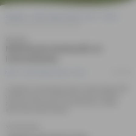
Sākumlapa
Portāla “Jelgavas Vēstnesis” arhīvs
Pilsētā
Nedarbosies bankomāti un internetbanka
Klausīties
Nedarbosies bankomāti un
internetbanka
24/10/2008
Pilsētā
Portāla “Jelgavas Vēstnesis” arhīvs
«Swedbank» (Hansabanka) sistēmu modernizācijas laikā
sestdienas naktī un svētdien līdz pulksten 10.30 būs
pārtraukumi bankomātu, internetbankas un pārējo
elektronisko kanālu darbībā.
Anna Afanasjeva