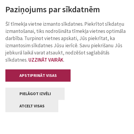
Paziņojums par sīkdatnēm
Šī tīmekļa vietne izmanto sīkdatnes. Piekrītot sīkdatņu
izmantošanai, tiks nodrošināta tīmekļa vietnes optimāla
darbība. Turpinot vietnes apskati, Jūs piekrītat, ka
izmantosim sīkdatnes Jūsu ierīcē. Savu piekrišanu Jūs
jebkurā laikā varat atsaukt, nodzēšot saglabātās
sīkdatnes.
UZZINĀT VAIRĀK
.
APSTIPRINĀT VISAS
PIELĀGOT IZVĒLI
ATCELT VISAS