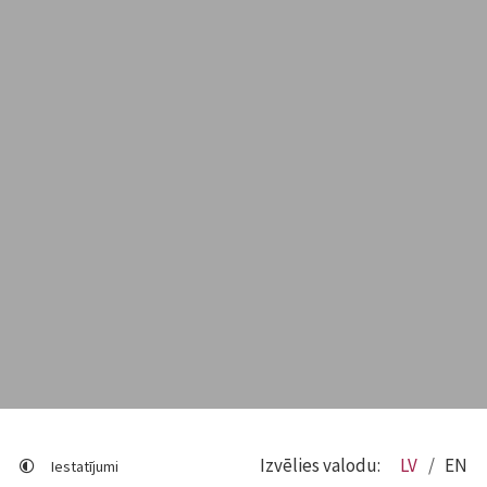
Izvēlies valodu:
LV
EN
Iestatījumi