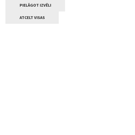
PIELĀGOT IZVĒLI
ATCELT VISAS
Kontakti
Jelgavas valstpilsētas pašvaldība
Lielā iela 11, Jelgava, LV-3001
+371 63005522
pasts@jelgava.lv
Klientu apkalpošana