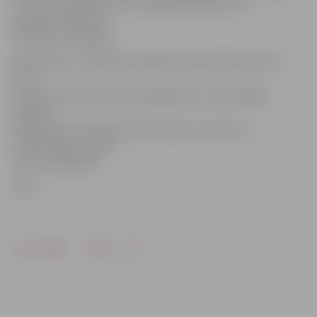
līdz plus 13 grādiem, bet nedēļas beigās tas var
paaugstināties pat
līdz plus 17 grādiem.
Brīvdienās un nākamās nedēļas sākumā laiks būs silts,
taču
lietains. Brāzmains vējš vēl gaidāms rīt, bet pārējās
nedēļas
dienās pūtīs mainīga virziena vējš, kura ātrums
nepārsniegs astoņus
metrus sekundē.
LETA
Drukāt
Dalīties