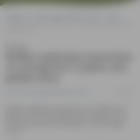
Sākumlapa
Portāla “Jelgavas Vēstnesis” arhīvs
Latvijā
Nedēļas nogalē gaisa temperatūra var sasniegt plus 17 grādus, taču
gaidāms lietus
Klausīties
Nedēļas nogalē gaisa temperatūra
var sasniegt plus 17 grādus, taču
gaidāms lietus
10/04/2012
Latvijā
Portāla “Jelgavas Vēstnesis” arhīvs
Nedēļas nogalē gaisa temperatūra var sasniegt plus 17
grādus, taču visā valstī gaidāms lietus, aģentūru LETA
informēja Latvijas Vides, ģeoloģijas un meteoroloģijas
centrā.