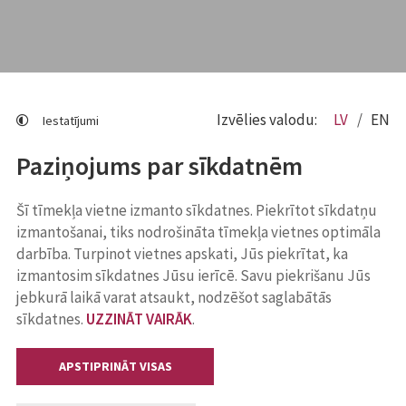
Izvēlies valodu:
LV
EN
Iestatījumi
Paziņojums par sīkdatnēm
Šī tīmekļa vietne izmanto sīkdatnes. Piekrītot sīkdatņu
izmantošanai, tiks nodrošināta tīmekļa vietnes optimāla
darbība. Turpinot vietnes apskati, Jūs piekrītat, ka
izmantosim sīkdatnes Jūsu ierīcē. Savu piekrišanu Jūs
jebkurā laikā varat atsaukt, nodzēšot saglabātās
sīkdatnes.
UZZINĀT VAIRĀK
.
APSTIPRINĀT VISAS