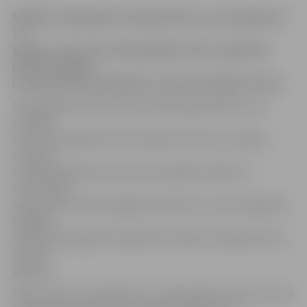
Nedēļas nogalē gaisa temperatūra var sasniegt plus
17
grādus, taču visā valstī gaidāms lietus, aģentūru
LETA informēja
Latvijas Vides, ģeoloģijas un meteoroloģijas centrā.
Sals gaidāms vēl divas naktis. Nākamajā naktī tas var
sasniegt
mīnus sešu grādu atzīmi Latvijas austrumu novados,
savukārt
aiznākamajā naktī mīnus četrus grādus. Naktī uz
ceturtdienu
temperatūra naktī pakāpsies līdz plus 1, plus 3 grādiem.
Nedēļas
nogalē naktīs gaisa temperatūra nebūs zemāka par plus
6, plus 7
grādiem.
Dienā, sākot no trešdienas, 11. aprīļa, gaiss iesils no plus 9