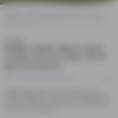
Sākumlapa
Portāla “Jelgavas Vēstnesis” arhīvs
Pilsētā
Nedēļas nogalē Jelgavas rajonā avārijās mirst divi cilvēki, vēl trīs
gūst ievainojumus
Klausīties
Nedēļas nogalē Jelgavas rajonā
avārijās mirst divi cilvēki, vēl trīs
gūst ievainojumus
07/07/2008
Pilsētā
Portāla “Jelgavas Vēstnesis” arhīvs
Nedēļas nogalē Jelgavā un rajonā reģistrēti 13 ceļu
satiksmes negadījumi – divos no tiem cilvēki gājuši bojā,
bet vēl trīs cilvēki, tostarp nepilnus divus mēnešus vecs
zīdainis guvis ievainojumus.