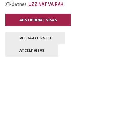
sīkdatnes.
UZZINĀT VAIRĀK
.
APSTIPRINĀT VISAS
PIELĀGOT IZVĒLI
ATCELT VISAS
Kontakti
Jelgavas valstpilsētas pašvaldība
Lielā iela 11, Jelgava, LV-3001