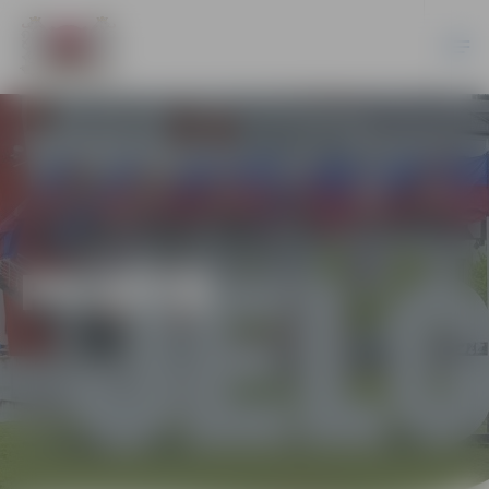
PILSĒTĀ