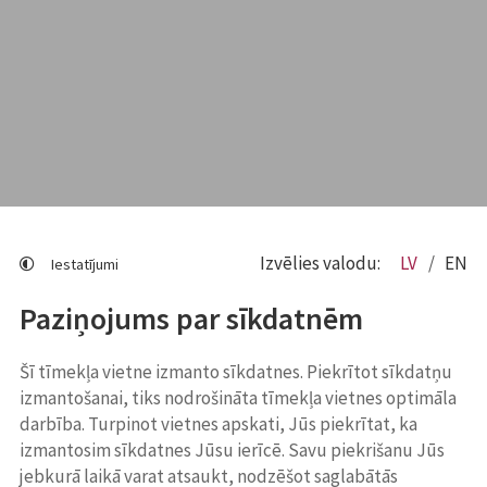
Izvēlies valodu:
LV
EN
Iestatījumi
Paziņojums par sīkdatnēm
Šī tīmekļa vietne izmanto sīkdatnes. Piekrītot sīkdatņu
izmantošanai, tiks nodrošināta tīmekļa vietnes optimāla
darbība. Turpinot vietnes apskati, Jūs piekrītat, ka
izmantosim sīkdatnes Jūsu ierīcē. Savu piekrišanu Jūs
jebkurā laikā varat atsaukt, nodzēšot saglabātās