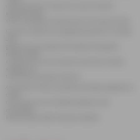
vadot kvadraciklu, nobrauca no ceļa un ietriecās
elektrības stabā.
Vīrietis no gūtajiem ievainojumiem mira notikuma vietā.
Savukārt 5. jūlijā Vircavas pagastā ap pulksten 17.20 kāds
1979.
gadā dzimis automašīnas VW vadītājs netika galā ar
mašīnas vadību
un nobrauca no ceļa. Ievainojumus guva pats mašīnas
vadītājs, kurš
turklāt bijis arī alkohola reibumā.
A.Gromoļevs informē, ka pilsētā notikušajos negadījumos
cilvēki
nav cietuši, kaut arī te dažādu pārkāpumu dēļ
autovadītāji
iebraukuši gan mājas sienā, gan arī grāvjos.