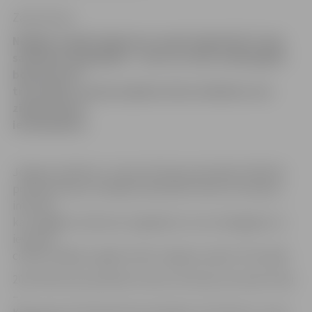
Zane Auziņa
Nedēļas nogalē Jelgavā un rajonā reģistrēti 13 ceļu
satiksmes negadījumi – divos no tiem cilvēki gājuši
bojā, bet vēl
trīs cilvēki, tostarp nepilnus divus mēnešus vecs
zīdainis guvis
ievainojumus.
Jelgavas pilsētas un rajona Policijas pārvaldes Kārtības
policijas biroja 2.nodaļas priekšnieks Andris Gromoļevs,
informē,
ka smagākie satiksmes negadījumi, kuros bijā gājuši un
ievainoti
cilvēki nedēļas nogalē notika Jelgavas rajonā. Tā 6. jūlijā
20.15 Kalnciema pilsētā ar lauku teritoriju autoceļa Tušķi
–