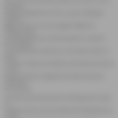
Kalnciems 16. kilometrā automašīna «Ford Orion», kurai
pie stūres
sēdēja 1977.gadā dzimis vīrietis, uzbrauca 1961.gadā
dzimušai
gājējai, nobrauca no ceļa un apgāzās. Gājēja mira
notikuma vietā,
bet 1983. gadā dzimusi mašīnas pasažiere un nepilnus
divus mēnešus
vecs zīdainis guva ievainojumus. A.Gromoļevs stāsta, ka
bērna
stāvoklis ir smags. Autovadītājs nav bijis alkohola reibumā
un tiek
pieļauta iespēja, ka negadījumā vainojama nepareiza
braukšanas
ātruma izvēle.
Savukārt šai pat dienā pulksten 19.20 Valgundes novadā
uz
vietējās nozīmes ceļa starp mājām kāds 1978. gadā dzimis
vīrietis,