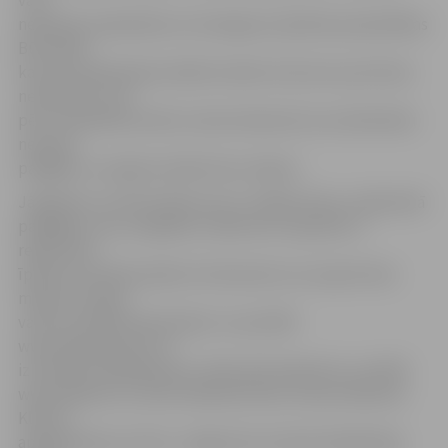
vairs
nepastāv, īpašniekam ar iesniegumu jāvēršas pašvaldības
Būvvaldē,
kas pēc apsekošanas dabā izsniedz atzinumu par būves
neesamību, bet
pēc tam jāvēršas Valsts zemes dienestā, kura darbinieki
neesošo
palīgēku no reģistra dzēsīs bez maksas.
Jāpiebilst, ka informāciju par to, kādas būves, tajā skaitā
palīg­ēkas, kas, iespējams, dabā vairs nepastāv, ir
reģistrētas
īpašuma sastāvā, jebkurš interesents var saņemt bez
maksas Latvijas
valsts portālā www.latvija.lv un portālā
www.epakalpojumi.lv,
izmantojot pakalpojumu «Mani dati kadastrā», portālā
www.kadastrs.lv, kā arī klātienē Valsts zemes dienesta
Klientu
apkalpošanas centros. Jelgavā tas atrodas Akadēmijas