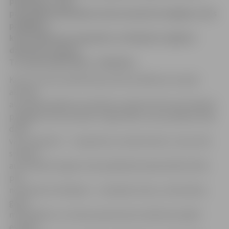
piemērots. Taču
pašvaldība īpašniekus aicina izmantot iespēju un tās
palīgēkas,
kuras dabā vairs nepastāv, no Kadastra reģistra
dzēst bez maksas.
To varēs izdarīt līdz 1. oktobrim.
Kaut arī mūsu pilsētā kopumā šī problēma nav īpaši
aktuāla,
atsevišķos gadījumos Kadastra reģistrā vēl aizvien figurē
palīgēkas, kas savulaik ir reģistrētas, taču patlaban reāli
dabā
vairs nepastāv – ir nojauktas vai sabrukušas. Un par tām
sistēmā
automātiski ik gadu tiek aprēķināta kadastrālā vērtība
pēc
noteiktiem kritērijiem – atrašanās vietas, celtniecības
gada,
materiāliem un citiem parametriem atbilstoši spēkā
esošajai