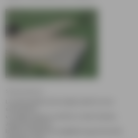
Sintija Čepanone
Lai iedzīvotājiem dotu iespēju sakārtot savas
saimniecības
un salāgot reģistros rakstīto ar reālo situāciju,
Jelgavā nekustamā
īpašuma nodoklis par palīgēkām šogad vēl netiek