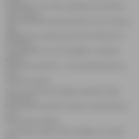
likumdošanai. Tas nozīmē, ka gadījumā, ja pašvaldība
tomēr nolemtu
nekustamā īpašuma nodokli piemērot arī par dzīvojamo
māju
palīgēkām, kuru platība pārsniedz 25 kvadrātmetrus,
tad nodoklis
tiktu aprēķināts arī par tām palīgēkām – šķūnīšiem,
garāžām,
siltumnīcām, piebūvēm –, kuras reāli dabā neeksistē,
bet no
reģistra nav dzēstas.
Valsts zemes dienesta Zemgales reģionālās nodaļas
pārstāve Aija
Krūmiņa informē, ka līdz 16. maijam no reģistra dzēstas
jau 27
neesošas būves Jelgavā.
Lai no Kadastra reģistra dzēstu palīgēkas, kuras dabā