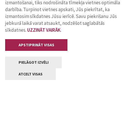
izmantošanai, tiks nodrošināta tīmekļa vietnes optimāla
darbība. Turpinot vietnes apskati, Jūs piekrītat, ka
izmantosim sīkdatnes Jūsu ierīcē. Savu piekrišanu Jūs
jebkurā laikā varat atsaukt, nodzēšot saglabātās
sīkdatnes.
UZZINĀT VAIRĀK
.
APSTIPRINĀT VISAS
PIELĀGOT IZVĒLI
ATCELT VISAS