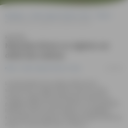
Sākumlapa
Portāla “Jelgavas Vēstnesis” arhīvs
Pilsētā
Neesošas būves no reģistra var dzēst bez maksas
Klausīties
Neesošas būves no reģistra var
dzēst bez maksas
11/06/2012
Pilsētā
Portāla “Jelgavas Vēstnesis” arhīvs
Lai iedzīvotājiem dotu iespēju sakārtot savas
saimniecības un salāgot reģistros rakstīto ar reālo
situāciju, Jelgavā nekustamā īpašuma nodoklis par
palīgēkām šogad vēl netiek piemērots. Taču pašvaldība
īpašniekus aicina izmantot iespēju un tās palīgēkas,
kuras dabā vairs nepastāv, no Kadastra reģistra dzēst bez
maksas. To varēs izdarīt līdz 1. oktobrim.