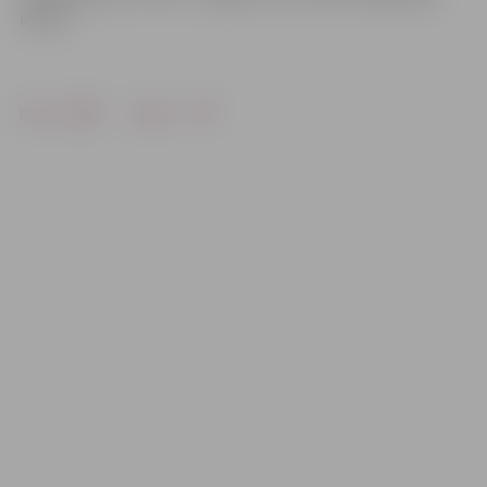
ielā 19.
Drukāt
Dalīties