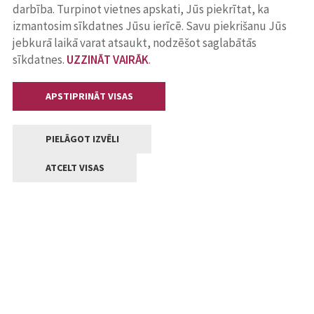
darbība. Turpinot vietnes apskati, Jūs piekrītat, ka
izmantosim sīkdatnes Jūsu ierīcē. Savu piekrišanu Jūs
jebkurā laikā varat atsaukt, nodzēšot saglabātās
sīkdatnes.
UZZINĀT VAIRĀK
.
APSTIPRINĀT VISAS
PIELĀGOT IZVĒLI
ATCELT VISAS
Kontakti