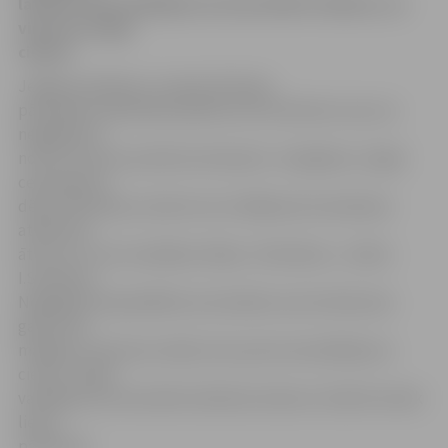
laternā. Autovadītājai nav konstatēts reibums, un
viņa nav smagi
cietusi.
Jelgavas pilsētas un rajona Policijas
pārvaldes priekšnieka palīdze Ieva Sietniece ziņo, ka
negadījums
noticis īsi pirms pulksten deviņiem. «Iespējams, slapjā
ceļa seguma
dēļ, jo laukā lija, sieviete nav izvēlējusies braukšanai
atbilstošu
ātrumu un nav savaldījusi džipu «Cherokee»,» stāsta
I.Sietniece.
Negadījumā apskādēta automašīna, kas ietriekusies
gaisa tilta
margās un laternas stabā, taču pati autovadītāja nav
cietusi. Tāpat
vadītājai nav konstatēts alkohola reibums. Šobrīd notiek
lietas
pārbaude.