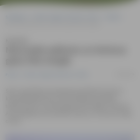
Sākumlapa
Portāla “Jelgavas Vēstnesis” arhīvs
Pilsētā
Nenovalda spēkratu un ietriecas gaisa tilta margās
Klausīties
Nenovalda spēkratu un ietriecas
gaisa tilta margās
18/08/2009
Pilsētā
Portāla “Jelgavas Vēstnesis” arhīvs
Šorīt, neizvēloties ceļa segumam atbilstošu ātrumu,
kāda 1969. gadā dzimusi autovadītāja nenovaldīja
spēkrata stūri un ietriecās gaisa tilta margās un laternā.
Autovadītājai nav konstatēts reibums, un viņa nav smagi
cietusi.