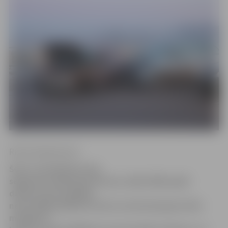
Ritma Gaidamoviča
Šorīt, neizvēloties ceļa
segumam atbilstošu ātrumu, kāda 1969. gadā
dzimusi autovadītāja
nenovaldīja spēkrata stūri un ietriecās gaisa tilta
margās un