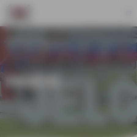
PILSĒTĀ