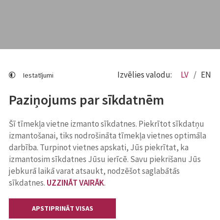
Izvēlies valodu:
LV
EN
Iestatījumi
Paziņojums par sīkdatnēm
Šī tīmekļa vietne izmanto sīkdatnes. Piekrītot sīkdatņu
izmantošanai, tiks nodrošināta tīmekļa vietnes optimāla
darbība. Turpinot vietnes apskati, Jūs piekrītat, ka
izmantosim sīkdatnes Jūsu ierīcē. Savu piekrišanu Jūs
jebkurā laikā varat atsaukt, nodzēšot saglabātās
sīkdatnes.
UZZINĀT VAIRĀK
.
APSTIPRINĀT VISAS