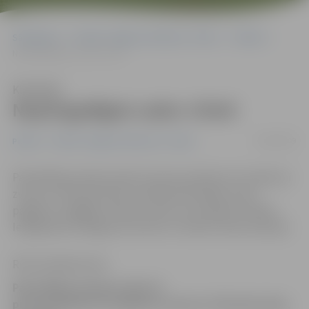
Sākumlapa
Portāla “Jelgavas Vēstnesis” arhīvs
Pilsētā
Nepilngadīgais sadur vīrieti
Klausīties
Nepilngadīgais sadur vīrieti
19/08/2009
Pilsētā
Portāla “Jelgavas Vēstnesis” arhīvs
Pašvaldības policija vakar īsi pirms pulksten 21 saņēmusi
zvanu no Tērvetes ielas. Ziņotājs informējis, ka pa
pagalmu staigājot vīrietis ar nazi, kurš sadūris cilvēku.
Iespējamais vainīgais aizturēts un nodots Valsts policijai.
Ritma Gaidamoviča
Pašvaldības policija vakar īsi
pirms pulksten 21 saņēmusi zvanu no Tērvetes ielas.