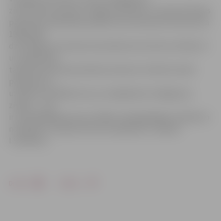
ziņots Valsts policijai. Jelgavas pilsētas un rajona Policijas
pārvaldes priekšnieka palīdze Ieva Sietniece informē, ka
1990. gadā
dzimušajam cietušam konstatēta durta brūce krūškurvī
un augšstilbā,
tāpat jaunietis bijis alkohola reibumā. «Šobrīd notiek
pārbaude un
uzsākts kriminālprocess, jo iespējamais vainīgais jau
zināms – viņš
ir nepilngadīga persona. Kāpēc nepilngadīgais izdarījis šo
noziegumu, iemesli vēl nav noskaidroti,» skaidro
I.Sietniece.
Drukāt
Dalīties