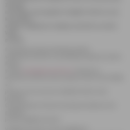
Ziņotājs
informējis, ka pa pagalmu staigājot vīrietis ar nazi,
kurš sadūris
cilvēku. Iespējamais vainīgais aizturēts un nodots
Valsts
policijai.
Pašvaldības policijas priekšnieka palīdze
sabiedrisko attiecību un juridiskajos jautājumos Sandra
Reksce
portālu
www.jelgavasvestnesis.lv
informē, ka,
ierodoties notikuma vietā, sastapts vīrietis. Viņš norādījis
uz
jaunieti, kurš ar nazi esot vairākkārt iedūris citam
jaunietim.
Cietušais kopā ar māti pirms policijas ierašanās ar ātro
palīdzību
jau bijis nogādāts slimnīcā.
Vainīgais aizturēts un par šo atgadījumu