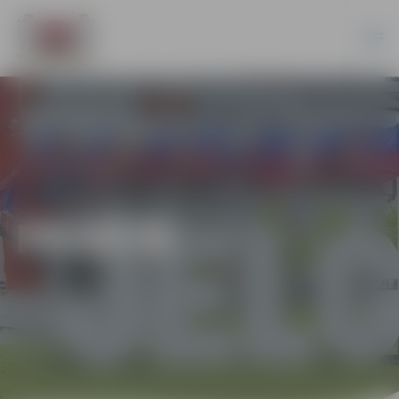
PILSĒTĀ