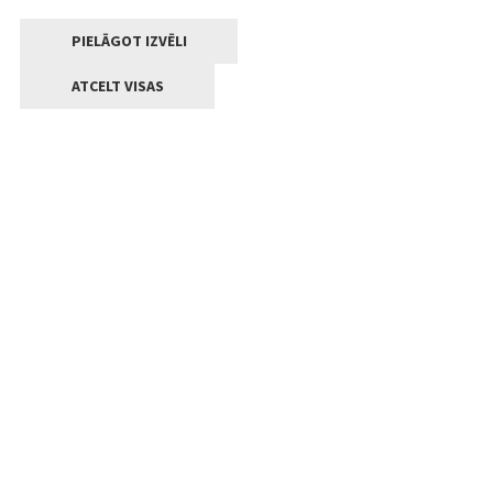
PIELĀGOT IZVĒLI
ATCELT VISAS
Kontakti
Jelgavas valstpilsētas pašvaldība
Lielā iela 11, Jelgava, LV-3001
+371 63005522
pasts@jelgava.lv