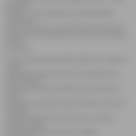
Republikas
simtgadē – varētu piedalīties pēc iespējas plašāks
cilvēku skaits,
izgaismošana notiks 17. novembrī, sākot ar pulksten 21.
Ūdenskritums tiks izgaismots trīs reizes uz 15 minūtēm –
pulksten
21, 22 un 23.
Iniciatīvu pasaulē pazīstamāko ūdenskritumu izgaismot
Latvijas
karoga krāsās Niagāras Ūdenskrituma izgaismošanas
valde atbalstīja,
pateicoties Amerikā dzīvojošajai latvietei S.Bajotai un
Latvijas
goda konsulam Ņujorkas pavalstī Ahmetam Orenam, kā
arī kopīgai
Latvijas vēstnieka ASV Andra Teikmaņa un Latvijas
vēstnieka Kanādā
Kārļa Eihenbauma vēstulei ASV un Kanādas