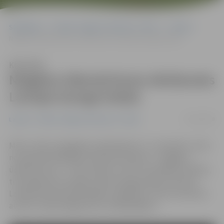
Sākumlapa
Portāla “Jelgavas Vēstnesis” arhīvs
Latvijā
Niagāras ūdenskritums iekrāsosies Latvijas karoga krāsās
Klausīties
Niagāras ūdenskritums iekrāsosies
Latvijas karoga krāsās
16/11/2018
Latvijā
Portāla “Jelgavas Vēstnesis” arhīvs
Mūsu valsts simtgades priekšvakarā, 17. novembrī, viens
no pasaulē lielākajiem ūdenskritumiem – Niagāras
ūdenskritums –, kas atrodas uz ASV un Kanādas robežas,
tiks izgaismots Latvijas valsts karoga krāsās, informē
Latvijas vēstniecībā Kanādā. Jāpiebilst, ka šīs iniciatīvas
autore ir bijusī jelgavniece Sandija Bajota.