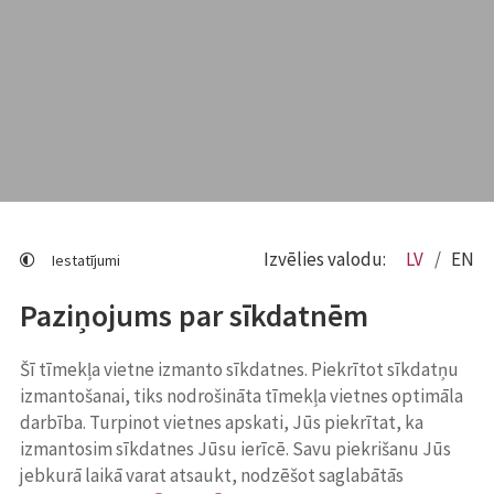
Izvēlies valodu:
LV
EN
Iestatījumi
Paziņojums par sīkdatnēm
Šī tīmekļa vietne izmanto sīkdatnes. Piekrītot sīkdatņu
izmantošanai, tiks nodrošināta tīmekļa vietnes optimāla
darbība. Turpinot vietnes apskati, Jūs piekrītat, ka
izmantosim sīkdatnes Jūsu ierīcē. Savu piekrišanu Jūs
jebkurā laikā varat atsaukt, nodzēšot saglabātās