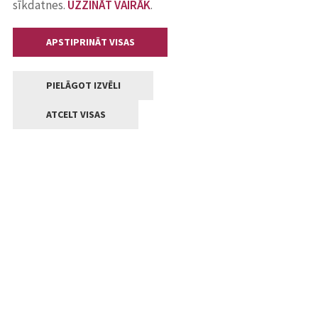
sīkdatnes.
UZZINĀT VAIRĀK
.
APSTIPRINĀT VISAS
PIELĀGOT IZVĒLI
ATCELT VISAS
Kontakti
Jelgavas valstpilsētas pašvaldība
Lielā iela 11, Jelgava, LV-3001