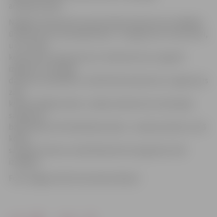
amatpersonām.
Niagāras ūdenskritums pēc ūdens daudzuma ir lielākais
ūdenskritums Ziemeļamerikā – tā augstums ir 53,6 metri,
un to veido
kopumā trīs ūdenskritumi. Ūdenskritumu regulāri
izgaismo nozīmīgos
datumos, piemēram, Svētā Patrika dienā tas ir izgaismots
zaļā
krāsā, Kanādas dienā, 1. jūlijā, ūdenskritums lāsmojās
sarkanā un
baltā krāsā, ASV Natkarības dienā – sarkanā, baltā un zilā
krāsā,
savukārt Zemes stundā ūdenskrituma gaismas tiek
izslēgtas.
Foto: Niagara Falls Illumination Board