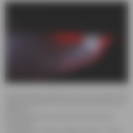
Sākotnēji iniciatīvu bija plānots īstenot 18. novembrī, bet
izgaismošana pārcelta uz valsts svētku priekšvakaru pēc
Kanādas un
ASV vietējā laika, kad Latvijā jau būs sākusies valsts
svētku diena
– 18. novembris. Lai šajā nozīmīgajā notikumā – Latvijas