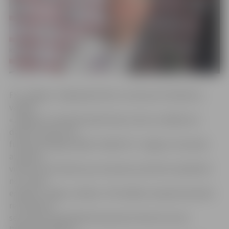
FK «Jelgava» mājaslapā teikts, ka šosezon R.Sabitova
vadībā
«Jelgavas» komanda piedzīvojusi sešus zaudējumus
desmit «SynotTip»
futbola Virslīgas spēlēs. Pašlaik FK «Jelgava» komanda
atrodas 6.
vietā turnīra tabulā, par astoņiem punktiem atpaliekot
no 5. vietā
esošās FC «Riga» vienības. «Pēc šādiem neapmierinošiem
rezultātiem
sezonas pirmajā daļā tika pieņemts lēmums lauzt