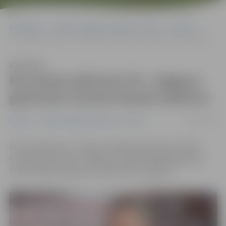
Sākumlapa
Portāla “Jelgavas Vēstnesis” arhīvs
Futbols
No amata atbrīvots FK «Jelgava» galvenais treneris Raviļs Sabitovs
Klausīties
No amata atbrīvots FK «Jelgava»
galvenais treneris Raviļs Sabitovs
28/05/2018
Futbols
Portāla “Jelgavas Vēstnesis” arhīvs
Pēc svētdienas, 27. maija, zaudētās spēles pret «RFS»
futbola klubs (FK) «Jelgava» no darba atlaidis galveno
treneri Raviļu Sabitovu, informē FK «Jelgava».