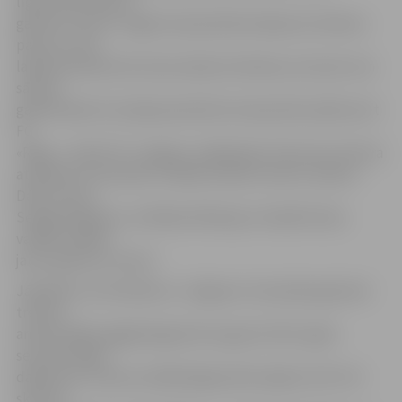
līgumattiecības ar
galveno treneri. Tagad čempionātā iestājusies 18 dienu
pauze, kuras
laikā komandai tiks dotas dažas brīvdienas, bet pēc tam
sāksies
gatavošanās 15. jūnijā paredzētai čempionāta spēlei pret
FC
«Riga»,» teikts FK «Jelgava» mājaslapā. Līdz jauna trenera
atrašanai ar komandu strādās esošais treneru sastāvs –
Dāvis Caune,
Sergejs Diguļovs un Mihails Miholaps. Paralēli kluba
vadība meklēs
jaunu galveno treneri.
Jāpiebilst, ka R.Sabitovs «Jelgavas» komandas galvenā
trenera
amatā stājās pagājušā gada 28. augustā. 2017. gada
sezonas beigu
daļā krievu trenera vadībā jelgavnieki spēja izcīnīt trīs
skaistas