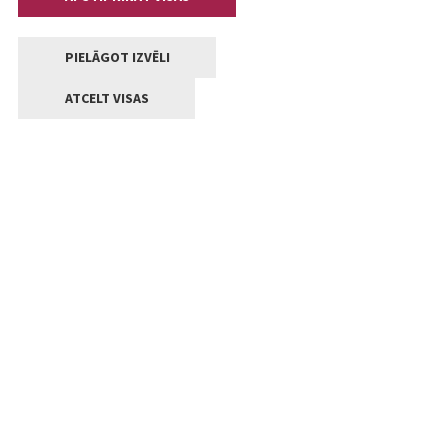
PIELĀGOT IZVĒLI
ATCELT VISAS
Kontakti
Jelgavas valstpilsētas pašvaldība
Lielā iela 11, Jelgava, LV-3001
+371 63005522
pasts@jelgava.lv