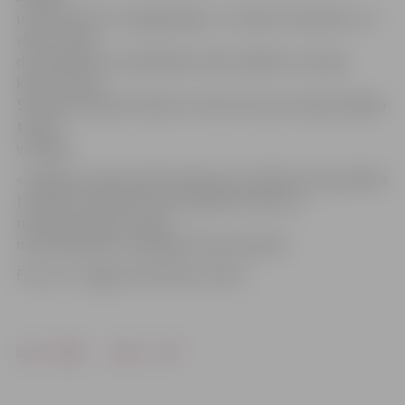
uzvaras pār FK «Liepāja/Mogo», Jūrmalas «Spartaku» un
«RFS», kā arī
dramatiskā ceturtdaļfināla mačā izstājās no Latvijas
kausa izcīņas.
Sezonas izskaņā R.Sabitovs tika atzīts par mēneša labāko
treneri
visā līgā.
«Jelgavas» kluba administrācija un futbolisti saka paldies
trenerim R.Sabitovam par ieguldīto darbu ar
meistarkomandu, kā arī
novēl panākumus tālākajā trenera karjerā.
Foto: no «Jelgavas Vēstneša» arhīva
Drukāt
Dalīties