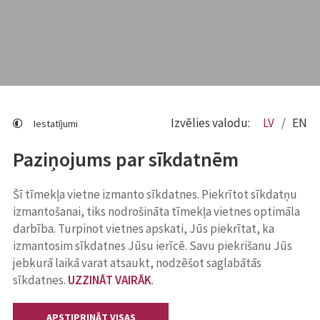
Izvēlies valodu:
LV
EN
Iestatījumi
Paziņojums par sīkdatnēm
Šī tīmekļa vietne izmanto sīkdatnes. Piekrītot sīkdatņu
izmantošanai, tiks nodrošināta tīmekļa vietnes optimāla
darbība. Turpinot vietnes apskati, Jūs piekrītat, ka
izmantosim sīkdatnes Jūsu ierīcē. Savu piekrišanu Jūs
jebkurā laikā varat atsaukt, nodzēšot saglabātās
sīkdatnes.
UZZINĀT VAIRĀK
.
APSTIPRINĀT VISAS