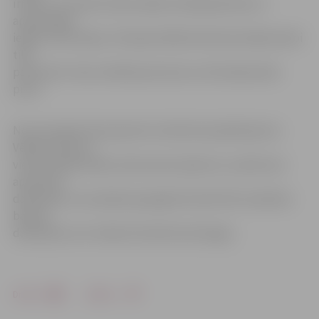
īrnieku, kurš pēc brīža ieradās minētajā adresē un
apstiprināja
iegūto informāciju. Policijas klātbūtnē demontāžas darbi
tika
pārtraukti. Visas minētās personas no dzīvokļa devās
prom.
No izsaucējas tika pieņemts rakstisks paskaidrojums.
Vēlāk notikuma
vietā ieradās bankas nekustamo īpašumu uzņēmuma
apsardzes
darbinieks, kurš palika apsargāt dzīvokli līdz ieradīsies
bankas
darbinieki, kuri minēto dzīvokli aizzīmogos.
Drukāt
Dalīties