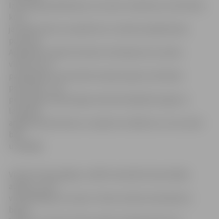
Izsaucēja paskaidrojusi, ka viņai ir aizdomas, ka dzīvoklī,
kurš
jau kādu laiku nav apdzīvots, atrodas nepiederošas
personas.
Apsekojot minēto dzīvokli, dzīvokļa durvis atvēra
vīrietis, kurš
paskaidroja, ka dzīvoklī atrodas kopā ar vēl divām
personām – visi
pēc bijušā īrnieka lūguma demontē grīdas segumu,
laminātu,
apgaismes ķermeņus un apkures radiatorus, kurus pats
bija
uzstādījis.
Vīrietim tika palūgts uzrādīt materiālu demontāžas
atļauju, uz ko
viņš atbildēja, ka viņam ir tikai mutiska vienošanās ar
bijušo