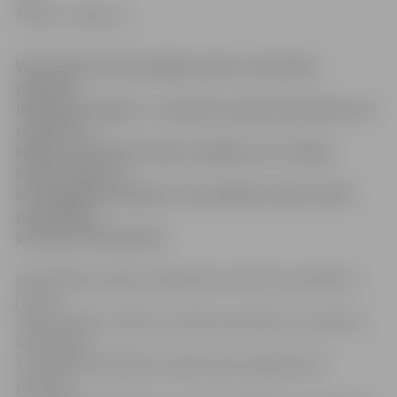
Knusle-Jankevica
Vakar kāds vīrietis gribēja aiziet no dzīvokļa,
paņemot
līdz grīdas segumu – laminātu, gaismas ķermeņus un
radiatorus.
Bijušais dzīvokļa īrnieks uzskatīja, ka ir tiesīgs
paņemt līdzi to,
kur ieguldījis līdzekļus. Šo problēmu nācās risināt
pašvaldības
policijas darbiniekiem.
Pašvaldības policijas sabiedrisko attiecību speciāliste –
juriste
Sandra Reksce stāsta, ka vakar ap pulksten 13 saņemta
informācija,
ka kādā dzīvoklī Meiju ceļā atrodas nepiederošas
personas.