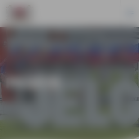
PILSĒTĀ