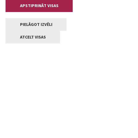
APSTIPRINĀT VISAS
PIELĀGOT IZVĒLI
ATCELT VISAS
Kontakti
Jelgavas valstpilsētas pašvaldība
Lielā iela 11, Jelgava, LV-3001
+371 63005522
pasts@jelgava.lv