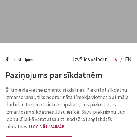
Izvēlies valodu:
LV
EN
Iestatījumi
Paziņojums par sīkdatnēm
Šī tīmekļa vietne izmanto sīkdatnes. Piekrītot sīkdatņu
izmantošanai, tiks nodrošināta tīmekļa vietnes optimāla
darbība. Turpinot vietnes apskati, Jūs piekrītat, ka
izmantosim sīkdatnes Jūsu ierīcē. Savu piekrišanu Jūs
jebkurā laikā varat atsaukt, nodzēšot saglabātās
sīkdatnes.
UZZINĀT VAIRĀK
.