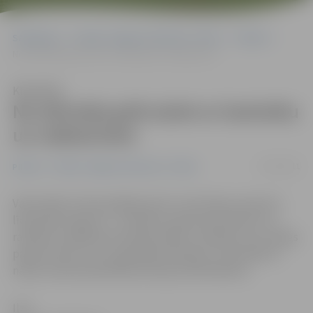
Sākumlapa
Portāla “Jelgavas Vēstnesis” arhīvs
Pilsētā
No dzīvokļa grib aiziet ar laminātu un radiatoriem
Klausīties
No dzīvokļa grib aiziet ar laminātu
un radiatoriem
27/01/2011
Pilsētā
Portāla “Jelgavas Vēstnesis” arhīvs
Vakar kāds vīrietis gribēja aiziet no dzīvokļa, paņemot
līdz grīdas segumu – laminātu, gaismas ķermeņus un
radiatorus. Bijušais dzīvokļa īrnieks uzskatīja, ka ir tiesīgs
paņemt līdzi to, kur ieguldījis līdzekļus. Šo problēmu
nācās risināt pašvaldības policijas darbiniekiem.
Ilze