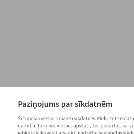
Paziņojums par sīkdatnēm
Šī tīmekļa vietne izmanto sīkdatnes. Piekrītot sīkdat
darbība. Turpinot vietnes apskati, Jūs piekrītat, ka i
jebkurā laikā varat atsaukt, nodzēšot saglabātās sīkd