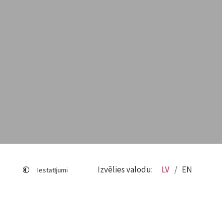
Izvēlies valodu:
LV
EN
Iestatījumi