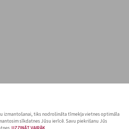
ņu izmantošanai, tiks nodrošināta tīmekļa vietnes optimāla
zmantosim sīkdatnes Jūsu ierīcē. Savu piekrišanu Jūs
atnes.
UZZINĀT VAIRĀK
.