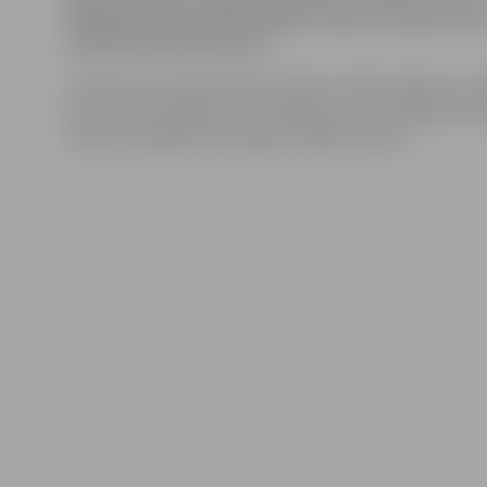
kādas Pļavu ielas mājas kāpņu telpas nozagti trīs 
Uzsākts kriminālprocess.
Policija aicina iedzīvotājus pašiem vairāk sargāt savu
neatstāt velosipēdus brīvi pieejamus, jo, iestājoties s
laikam, palielinās velosipēdu zādzību skaits.