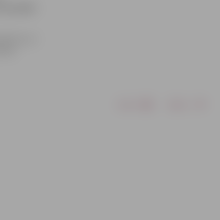
velosipēdi.
 īpašumu un
iltam
Drukāt
Dalīties