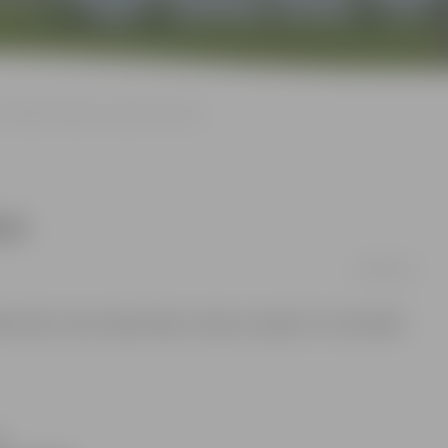
No kāpņu telpas nozog trīs riteņus
ņus
24/04/2012
das Pļavu ielas mājas kāpņu telpas nozagti trīs velosipēdi.
o