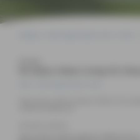
Sākumlapa
Portāla “Jelgavas Vēstnesis” arhīvs
Pilsētā
Klausīties
No kāpņu telpas nozog trīs rite
Pilsētā
Portāla “Jelgavas Vēstnesis” arhīvs
Vakar pa dienu, laikā no pulksten 7.40 līdz 17.10, no kā
Uzsākts kriminālprocess.
Ilze Knusle-Jankevica
Vakar pa dienu, laikā no pulksten 7.40 līdz 17.10, n