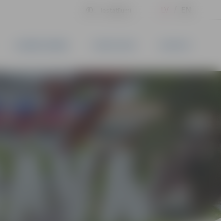
LV
EN
Iestatījumi
UZŅĒMĒJDARBĪBA
PAKALPOJUMI
KONTAKTI