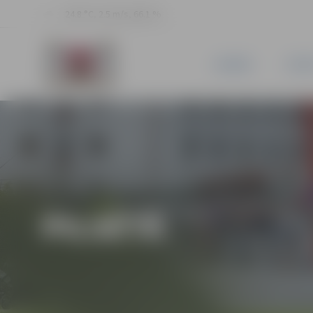
24.8 °C, 2.5 m/s, 66.1 %
JAUNUMI
PILSĒ
PILSĒTĀ