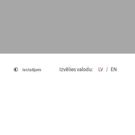
Izvēlies valodu:
LV
EN
Iestatījumi