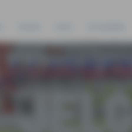
TA
PAŠVALDĪBA
IESTĀDES
KAPITĀLSABIEDRĪBAS