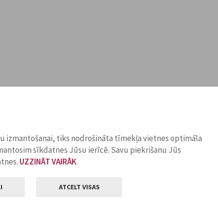
ņu izmantošanai, tiks nodrošināta tīmekļa vietnes optimāla
zmantosim sīkdatnes Jūsu ierīcē. Savu piekrišanu Jūs
atnes.
UZZINĀT VAIRĀK
.
I
ATCELT VISAS