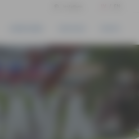
LV
EN
Iestatījumi
UZŅĒMĒJDARBĪBA
PAKALPOJUMI
KONTAKTI