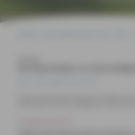
Sākumlapa
Portāla “Jelgavas Vēstnesis” arhīvs
Pilsētā
Klausīties
No kāpņutelpas un nama palīgte
Pilsētā
Portāla “Jelgavas Vēstnesis” arhīvs
Nedēļas nogalē Jelgavā nozagti divi velosipēdi, kas nepi
iedzīvotājus aicina būt uzmanīgākiem un neatstāt sava
www.jelgavasvestnesis.lv
Nedēļas nogalē Jelgavā nozagti divi velosipēdi, ka