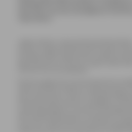
nepieslēgti biji atstāti māju kāpņu vai palīgtelpās.
iedzīvotājus aicina būt uzmanīgākiem un neatstā
viegli pieejams.
Jelgavas pilsētas un rajona policijas pārvaldes Kārtība
policijas 2. nodaļas priekšnieks Andris Gromoļevs infor
velosipēda zādzība Jelgavā notikusi 4. jūlijā no Atmod
kāpņutelpas. Bet otrs divritenis nozagts 5. jūlijā no kā
Satiksmes ielas nama palīgtelpas.
Nevienā no gadījumiem cietušie policijai vēl nav norād
radušos materiālos zaudējumus, tāpat kā policijai nav
atrast nedz divriteņus, nedz arī to zādzībās vainīgās p
Policija iedzīvotājus aicina būt uzmanīgākiem un neat
mantas viegli pieejamas. Tas nozīmē, ka nepieslēgtu di
droši atstāt pat kāpņutelpās, kuru ieejas durvis ir aprī
durvju kodu. Tāpat kā riteni nav droši atstāt nepieslēg
veikala, pat ja pirkumam nepieciešamas vien dažas mi