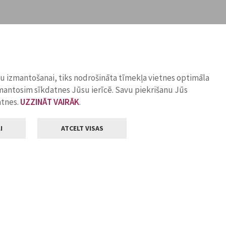
ņu izmantošanai, tiks nodrošināta tīmekļa vietnes optimāla
zmantosim sīkdatnes Jūsu ierīcē. Savu piekrišanu Jūs
atnes.
UZZINĀT VAIRĀK
.
I
ATCELT VISAS
Klientu apkalpošana
ilsētas pašvaldība
Darba laiks