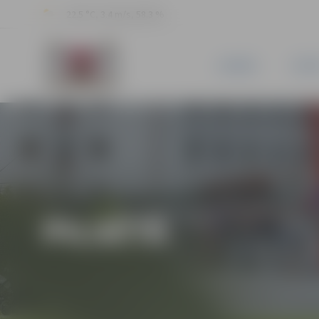
22.5 °C, 3.4 m/s, 58.3 %
JAUNUMI
PILSĒ
PILSĒTĀ