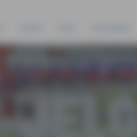
TA
PAŠVALDĪBA
IESTĀDES
KAPITĀLSABIEDRĪBAS