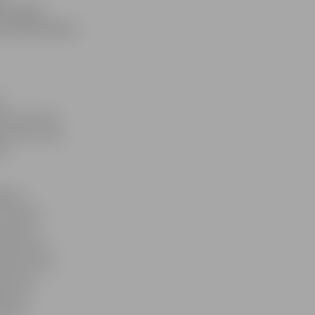
 Policija
t savas mantas
s
mē, ka viena
as ielas nama
da
ījuši
 izdevies
ersonas.
stāt savas
vriteni nav
kotas ar
tu pie
nūtes.