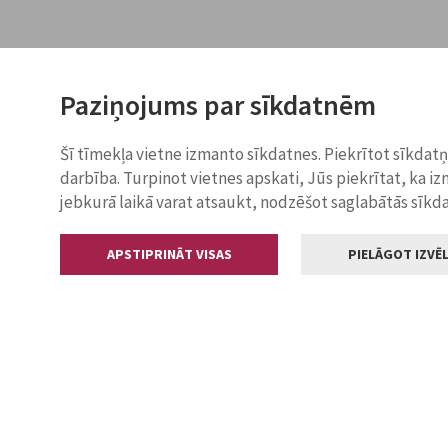
Paziņojums par sīkdatnēm
Šī tīmekļa vietne izmanto sīkdatnes. Piekrītot sīkdat
darbība. Turpinot vietnes apskati, Jūs piekrītat, ka i
jebkurā laikā varat atsaukt, nodzēšot saglabātās sīkd
APSTIPRINĀT VISAS
PIELĀGOT IZVĒL
Kontakti
Jelgavas valstp