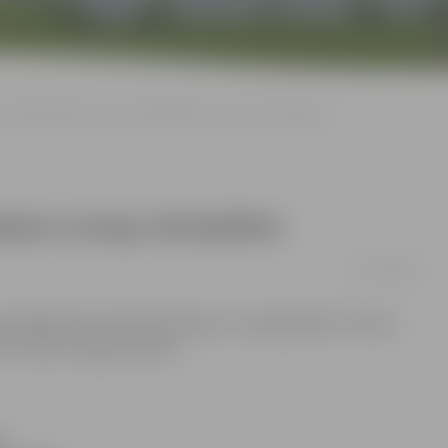
No kāpņutelpas un nama palīgtelpas nozog velosipēdus
lpas nozog velosipēdus
07/07/2008
eslēgti biji atstāti māju kāpņu vai palīgtelpās. Policija
s mantas viegli pieejams.
s