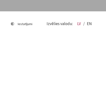
Izvēlies valodu:
LV
EN
Iestatījumi
Lapas karte
Viegli lasīt