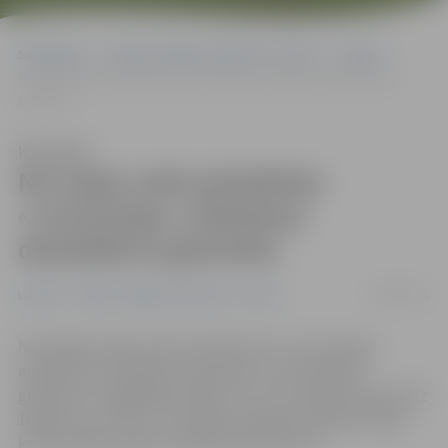
Sākumlapa
Portāla “Jelgavas Vēstnesis” arhīvs
Latvijā
No maija varēs pieteikties «Latvenergo» atbalstam daudzbērnu
ģimenēm
Klausīties
No maija varēs pieteikties
«Latvenergo» atbalstam
daudzbērnu ģimenēm
20/04/2011
Latvijā
Portāla “Jelgavas Vēstnesis” arhīvs
No šā gada maija varēs pieteikties AS «Latvenergo»
atbalstam daudzbērnu ģimenēm, kas paredzēts
ģimenēm ar apgādībā esošiem trīs vai vairāk bērniem līdz
18 gadu vecumam, informēja energokompānijas Ārējās
komunikācijas daļas vadītājs Andris Siksnis.