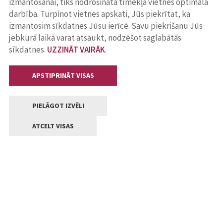
izmantošanai, tiks nodrošināta tīmekļa vietnes optimāla
darbība. Turpinot vietnes apskati, Jūs piekrītat, ka
izmantosim sīkdatnes Jūsu ierīcē. Savu piekrišanu Jūs
jebkurā laikā varat atsaukt, nodzēšot saglabātās
sīkdatnes.
UZZINĀT VAIRĀK
.
APSTIPRINĀT VISAS
PIELĀGOT IZVĒLI
ATCELT VISAS
Kontakti