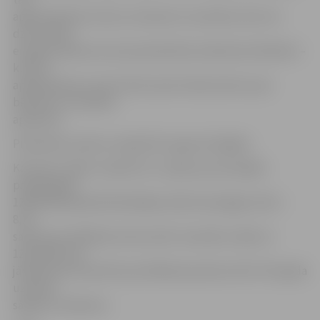
apprecējušies otrreiz un katram ir savi bērni, bet visi
dzīvo kopā,
energouzņēmums aicina pieteikties atbalstam klātienē –
klientu
apkalpošanas centrā, līdzi ņemot dokumentus par
bērniem un laulības
apliecību.
Pieteikties varēs no maija līdz augusta beigām.
Kā ziņots, sākot uzskaiti no 1. aprīļa, par pirmajām
patērētajām
1200 kWh jāmaksā līdzšinējais elektroenerģijas tarifs –
8,25
santīmi par kWh jeb starta tarifs. Savukārt, sākot ar
1201.kWh, būs
jāmaksā 10,74 santīmi par kWh jeb pamata tarifs. Pēc gada
uzskaite
sāksies no sākuma.