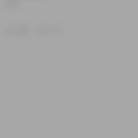
LETA
Drukāt
Dalīties