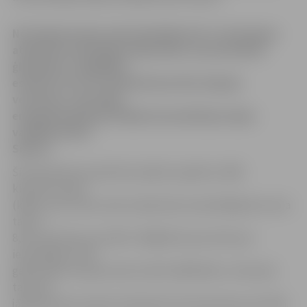
No šā gada maija varēs pieteikties AS «Latvenergo»
atbalstam daudzbērnu ģimenēm, kas paredzēts
ģimenēm ar apgādībā
esošiem trīs vai vairāk bērniem līdz 18 gadu
vecumam, informēja
energokompānijas Ārējās komunikācijas daļas
vadītājs Andris
Siksnis.
Šīm ģimenēm paredzēts piešķirt papildus 2400
kilovatstundas
(kWh), par kurām varēs maksāt pēc iepriekšējā jeb starta
tarifa –
8,25 santīmiem par kWh. Tādējādi kopumā tās par
iepriekšējo tarifu
gada laikā no aprīļa varēs iztērēt 3600 kWh un tikai pēc
tam būs
jārēķinās pēc pamata tarifa jeb 10,74 santīmiem par kWh.