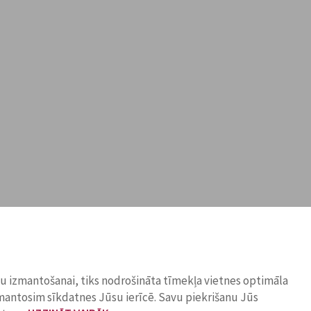
ņu izmantošanai, tiks nodrošināta tīmekļa vietnes optimāla
zmantosim sīkdatnes Jūsu ierīcē. Savu piekrišanu Jūs