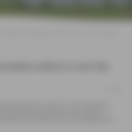
o pirmdienas remontdarbu dēļ ierobežos satiksmi uz Salu tilta Rīgā
erobežos satiksmi uz Salu tilta
15/02/2015
ežota satiksme uz Salu tilta – līdz 15. aprīlim tiks
 Lucavsalas līdz Krasta ielai, bet nakts stundās no
raukšanas joslā kreisajā tilta pusē, informē Rīgas domes