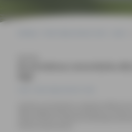
Sākumlapa
Portāla “Jelgavas Vēstnesis” arhīvs
Latvijā
N
Klausīties
No pirmdienas remontdarbu dēļ i
Rīgā
Latvijā
Portāla “Jelgavas Vēstnesis” arhīvs
Saistībā ar remontdarbiem no nākamās nedēļas būs ierob
slēgta malējā braukšanas josla labajā pusē, virzienā no
pulksten 0.30 līdz 5 satiksme tiks nodrošināta vienā b
Satiksmes departamentā.