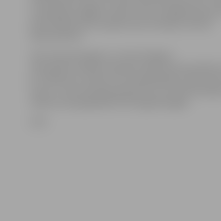
remontdarbi tiltam nav veikti. Betona apmetums un s
ir nokalpojuši, gājēju tunelim vairs nav apgaismojuma, 
deformācijas šuves nepilda savas funkcijas, informē
departamentā.
Salu tilta pār Daugavu un mazo Daugavu
renovācijas izmaksas saskaņā ar iepirkuma procedūras 
8,7 miljoni eiro, darbus veic pilnsabiedrība «LNK Indus
Group». Tilta renovācijai piesaistīts arī ES līdzfinansē
rekonstrukcija jāpabeidz līdz šā gada beigām.
LETA