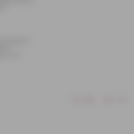
eguma virskārta
arī
rezultātiem ir
tries
jums, un tā
Drukāt
Dalīties