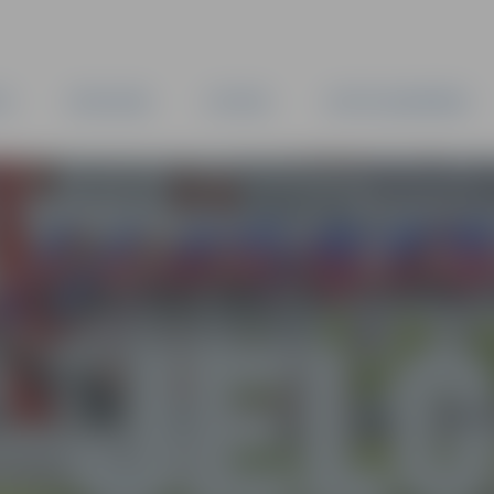
TA
PAŠVALDĪBA
IESTĀDES
KAPITĀLSABIEDRĪBAS