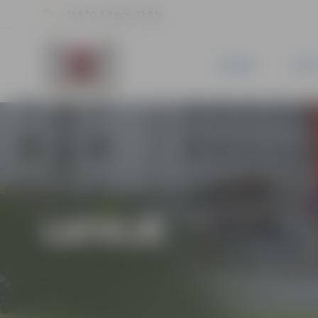
21.5 °C, 1.9 m/s, 72.9 %
JAUNUMI
PILSĒ
LATVIJĀ