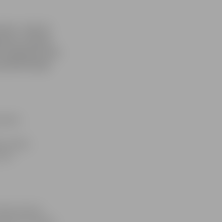
lta – līdz 15.
pusē, virzienā
no pulksten 0.30
joslā kreisajā
nnaktī,
uma stabu
ilta
aika būtiski