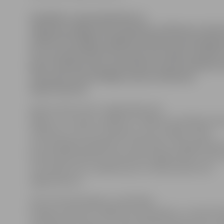
Saistībā ar remontdarbiem no
nākamās nedēļas būs ierobežota satiksme uz Salu ti
aprīlim tiks slēgta malējā braukšanas josla labajā 
no Lucavsalas līdz Krasta ielai, bet nakts stundās 
līdz 5 satiksme tiks nodrošināta vienā braukšanas 
tilta pusē, informē Rīgas domes Satiksmes
departamentā.
Ņemot vērā, ka šis ir maģistrālais tilts
Rīgā, kuru izmanto vidēji līdz 74 000 autovadītāju die
satiksme uz tilta ir ierobežota, bet ne slēgta. Tāpat
autovadītājiem jārēķinās ar neērtībām, jo apgaismoj
demontāžas laikā tiks samazināts apgaismojums. Pēc t
renovācijas tiks uzstādīts jauns un ekonomisks LED
apgaismojums.
Salu tilts pār Daugavu un pār Mazo
Daugavu būvēts no 1968. līdz 1976. gadam, un kopš tā l