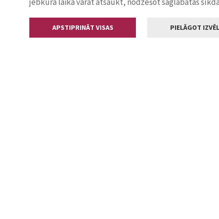
jebkurā laikā varat atsaukt, nodzēšot saglabātās sīkd
APSTIPRINĀT VISAS
PIELĀGOT IZVĒL
Kontakti
Jelgavas valstp
Lielā iela 11
+371 630055
pasts@jelga