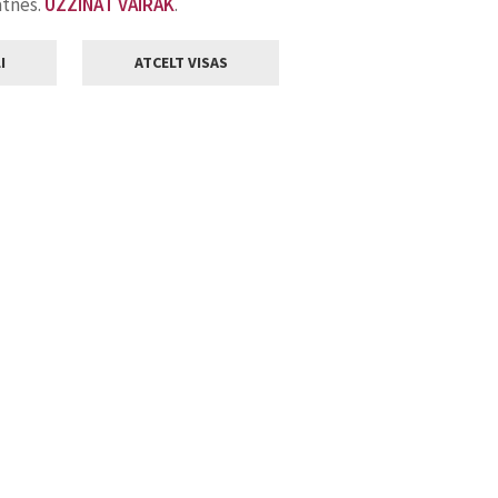
atnes.
UZZINĀT VAIRĀK
.
I
ATCELT VISAS
Klientu apkalpošana
ilsētas pašvaldība
Darba laiks
, Jelgava, LV-3001
Pirmdienās
8.00 - 18.00
Otrdienās
8.00 - 17.00
22
Trešdienās
8.00 - 17.00
va.lv
Ceturtdienās
8.00 - 17.00
Piektdienās
8.00 - 14.30