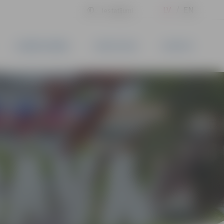
LV
EN
Iestatījumi
UZŅĒMĒJDARBĪBA
PAKALPOJUMI
KONTAKTI