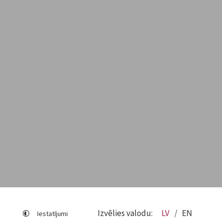
Izvēlies valodu:
LV
EN
Iestatījumi