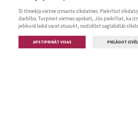
Šī tīmekļa vietne izmanto sīkdatnes. Piekrītot sīkdat
darbība. Turpinot vietnes apskati, Jūs piekrītat, ka i
jebkurā laikā varat atsaukt, nodzēšot saglabātās sīkd
APSTIPRINĀT VISAS
PIELĀGOT IZVĒL
Kontakti
Jelgavas valstp
Lielā iela 11
+371 630055
pasts@jelga