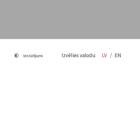
Izvēlies valodu:
LV
EN
Iestatījumi