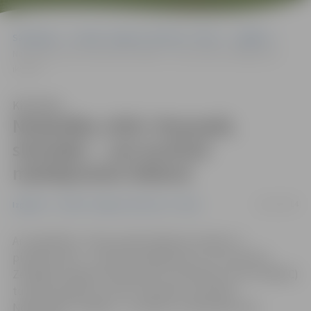
Sākumlapa
Portāla “Jelgavas Vēstnesis” arhīvs
Izglītība
Nodarbību ciklā «Pasmaidi, skolotāj!» – par pozitīvā meklējumiem
ikdienā
Klausīties
Nodarbību ciklā «Pasmaidi,
skolotāj!» – par pozitīvā
meklējumiem ikdienā
19/11/2014
Izglītība
Portāla “Jelgavas Vēstnesis” arhīvs
Ar nodarbību «Starp savām ikdienas lomām un
pienākumiem – pozitīvā meklējumos» 19. novembrī
Zemgales reģiona Kompetenču attīstības centrs (ZRKAC)
turpina pasākumu ciklu «Pasmaidi, skolotāj!».
Nodarbības vadītāja – žurnāliste, psiholoģe Daina