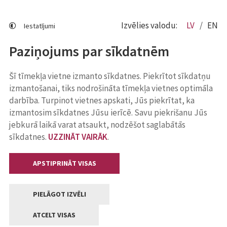
Izvēlies valodu:
LV
EN
Iestatījumi
Paziņojums par sīkdatnēm
Šī tīmekļa vietne izmanto sīkdatnes. Piekrītot sīkdatņu
izmantošanai, tiks nodrošināta tīmekļa vietnes optimāla
darbība. Turpinot vietnes apskati, Jūs piekrītat, ka
izmantosim sīkdatnes Jūsu ierīcē. Savu piekrišanu Jūs
jebkurā laikā varat atsaukt, nodzēšot saglabātās
sīkdatnes.
UZZINĀT VAIRĀK
.
APSTIPRINĀT VISAS
PIELĀGOT IZVĒLI
ATCELT VISAS