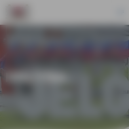
IZGLĪTĪBA