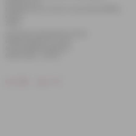
paņēmienus, kā
parūpēties par savu fizisko un emocionālo labklājību,
informē
ZRKAC.
Informācija un pieteikšanās pa tālruni
63012152, 63012153 vai e-pastu
inta.leilande@zrkac.jelgava.lv.
Dalības maksa – 1,50 eiro.
Drukāt
Dalīties