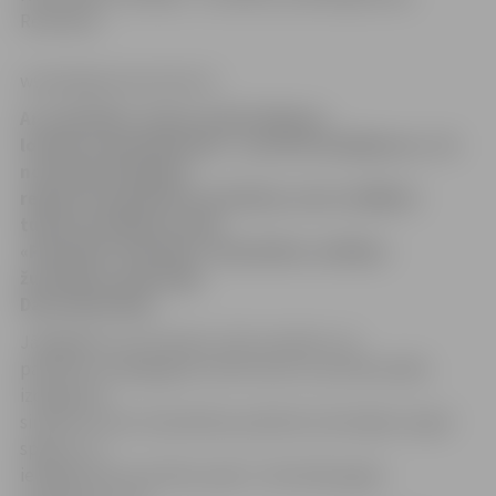
Reinfelde.
www.jelgavasvestnesis.lv
Ar nodarbību «Starp savām ikdienas
lomām un pienākumiem – pozitīvā meklējumos» 19.
novembrī Zemgales
reģiona Kompetenču attīstības centrs (ZRKAC)
turpina pasākumu ciklu
«Pasmaidi, skolotāj!». Nodarbības vadītāja –
žurnāliste, psiholoģe
Daina Reinfelde.
Jāatgādina, ka semināru cikls izveidots, lai
palīdzētu pedagogiem atbrīvoties no profesionālās
izdegšanas
sindroma riska. Nodarbības palīdzēs skolotājiem atgūt
spēkus un
iekšējās līdzsvarotības sajūtu. Skolotāji apgūs