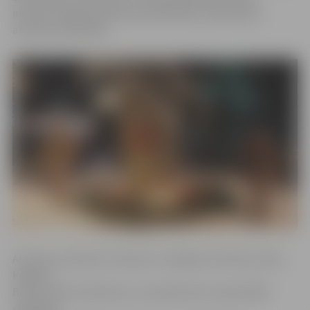
informē Jelgavas pilsētas pašvaldības Sabiedrisko
attiecību pārvaldē.
Autobuss pulksten 14 aties no Jelgavas kultūras nama,
Krišjāņa
Barona ielā 6, dodoties uz Latvijas Kara muzeja filiāli
«Mangaļi»