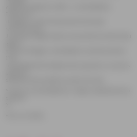
Valgundes pagastā un vēlāk – uz Ložmetējkalnu.
Pulksten 15
«Mangaļos» notiks Pirmā pasaules kara kaujas
rekonstrukcija un
Jaunsargu svinīgais solījums, kam pulksten 16 sekos lāpu
gājiens
maršrutā «Mangaļi»–Ložmetējkalns. Savukārt pulksten
17.30
Ložmetējkalnā tiks iedegti atmiņu ugunskuri, un atceres
pasākuma
dalībnieki varēs sasildīties, baudot siltu tēju.
Autobuss no Ložmetējkalna uz Jelgavu atpakaļ dosies ap
pulksten
21.
Foto: no JV arhīva