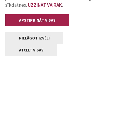
sīkdatnes.
UZZINĀT VAIRĀK
.
APSTIPRINĀT VISAS
PIELĀGOT IZVĒLI
ATCELT VISAS
Kontakti
Jelgavas valstpilsētas pašvaldība
Lielā iela 11, Jelgava, LV-3001