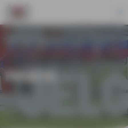
PILSĒTĀ