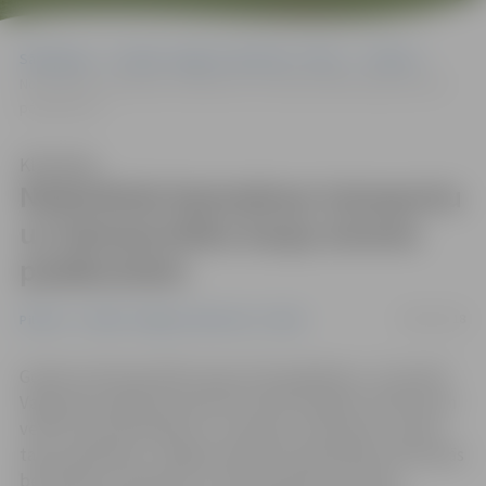
Sākumlapa
Portāla “Jelgavas Vēstnesis” arhīvs
Pilsētā
Nodrošinās bezmaksas transportu uz Ziemassvētku kauju atceres
pasākumiem
Klausīties
Nodrošinās bezmaksas transportu
uz Ziemassvētku kauju atceres
pasākumiem
08/01/2018
Pilsētā
Portāla “Jelgavas Vēstnesis” arhīvs
Godinot Ziemassvētku kauju 101. gadadienu, 13. janvārī
Valgundes pagastā notiks šim vēsturiskajam notikumam
veltīti atceres pasākumi. Lai ikviens interesents varētu
tajos piedalīties, Jelgavas pilsētas pašvaldība nodrošinās
bezmaksas transportu uz kauju piemiņas vietām,