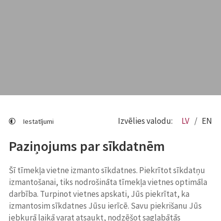
Izvēlies valodu:
LV
EN
Iestatījumi
Paziņojums par sīkdatnēm
Šī tīmekļa vietne izmanto sīkdatnes. Piekrītot sīkdatņu
izmantošanai, tiks nodrošināta tīmekļa vietnes optimāla
darbība. Turpinot vietnes apskati, Jūs piekrītat, ka
izmantosim sīkdatnes Jūsu ierīcē. Savu piekrišanu Jūs
jebkurā laikā varat atsaukt, nodzēšot saglabātās