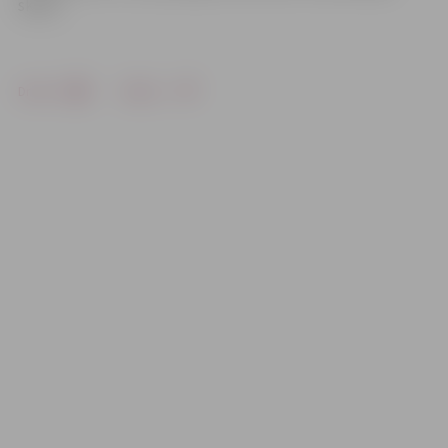
skaits.
Drukāt
Dalīties