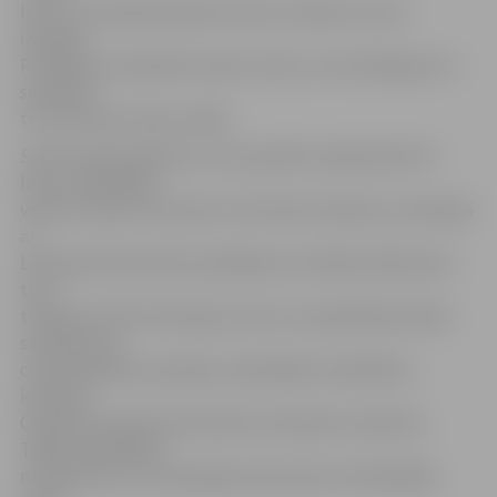
latus un, ja piedzenamā summa ir neliela, tas nav
izdevīgi.
Piemēram, lai piedzītu piecus latus, nav izdevīgi par to
samaksāt
trīs vai četras reizes vairāk.
Soda naudas piedziņu, kuras apmērs nepārsniedz 15
latus, pašvaldība
veiks ar saviem resursiem. G.Kurlovičs skaidro, ka saskaņā
ar
Latvijas Administratīvo pārkāpumu kodeksa 300. pantu
tai ir
tiesības ieturēt attiecīgo summu no parādnieka darba
samaksas vai
citas atlīdzības, pensijas, stipendijas vai pabalsta,
ievērojot
Civilprocesa likumā noteiktos ieturējumu apmērus.
Tāpēc pašvaldībai
nav bažu par to, ka pieaugs soda naudu nemaksātāju