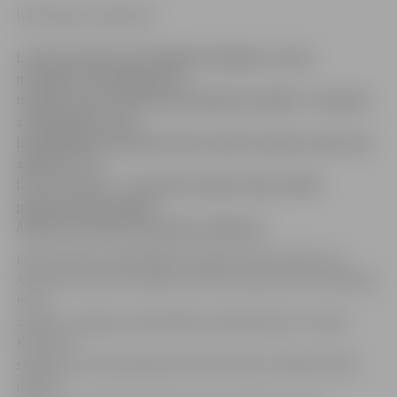
Ilze Knusle-Jankevica
Lai ekonomētu pašvaldības līdzekļus, dome
noteikusi ierobežojumus
naudas sodu nodošanai piespiedu izpildei. Turpmāk
zvērinātiem tiesu
izpildītājiem piedziņai tiks nodoti naudas sodi, kuru
apmērs ir 15
lati vai vairāk – to paredz šodien domes sēdē
pieņemtie grozījumi
Administratīvās komisijas nolikumā.
Līdz šim tiesu izpildītājiem piedziņai tika nodoti visi
Administratīvās komisijas uzliktie naudas sodi neatkarīgi
no to
apmēra. Jelgavas pašvaldības izpilddirektors Gunārs
Kurlovičs
skaidro, ka viena piedziņai nodota lieta izmaksā vairāk
nekā 17