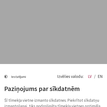
Izvēlies valodu:
LV
EN
Iestatījumi
Paziņojums par sīkdatnēm
Šī tīmekļa vietne izmanto sīkdatnes. Piekrītot sīkdatņu
izmantošanai, tiks nodrošināta tīmekļa vietnes optimāla