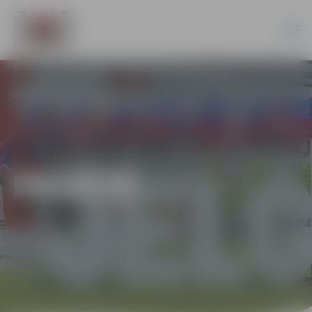
PILSĒTĀ