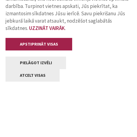
darbība. Turpinot vietnes apskati, Jūs piekrītat, ka
izmantosim sīkdatnes Jūsu ierīcē. Savu piekrišanu Jūs
jebkurā laikā varat atsaukt, nodzēšot saglabātās
sīkdatnes.
UZZINĀT VAIRĀK
.
APSTIPRINĀT VISAS
PIELĀGOT IZVĒLI
ATCELT VISAS
Kontakti