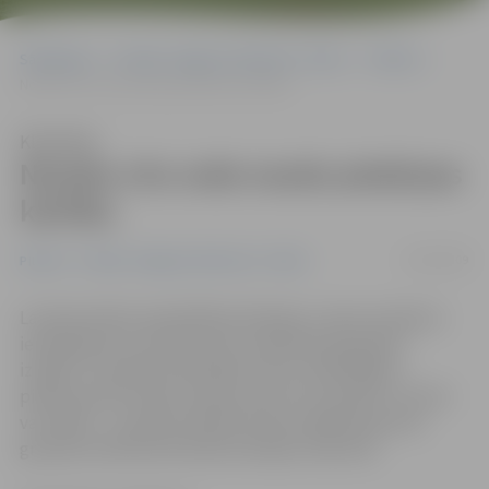
Sākumlapa
Portāla “Jelgavas Vēstnesis” arhīvs
Pilsētā
Nosaka citu soda naudu piedziņas kārtību
Klausīties
Nosaka citu soda naudu piedziņas
kārtību
19/02/2009
Pilsētā
Portāla “Jelgavas Vēstnesis” arhīvs
Lai ekonomētu pašvaldības līdzekļus, dome noteikusi
ierobežojumus naudas sodu nodošanai piespiedu
izpildei. Turpmāk zvērinātiem tiesu izpildītājiem
piedziņai tiks nodoti naudas sodi, kuru apmērs ir 15 lati
vai vairāk – to paredz šodien domes sēdē pieņemtie
grozījumi Administratīvās komisijas nolikumā.