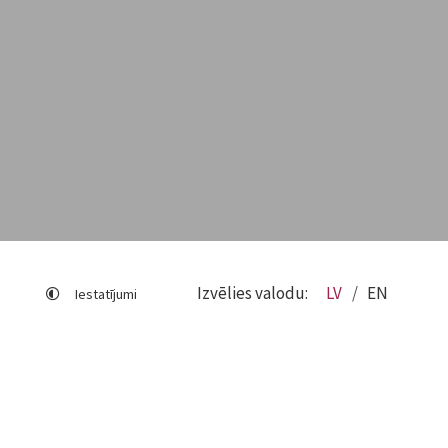
Izvēlies valodu:
LV
EN
Iestatījumi