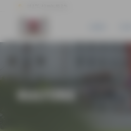
18.2 °C, 4.1 m/s, 81.2 %
JAUNUMI
PILSĒ
KULTŪRA