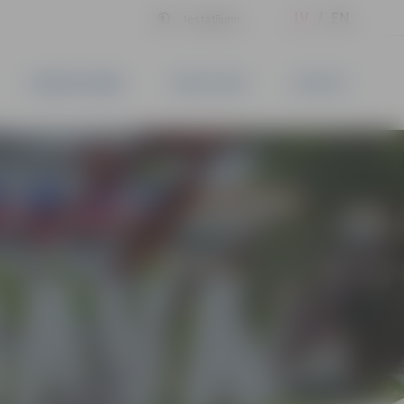
LV
EN
Iestatījumi
UZŅĒMĒJDARBĪBA
PAKALPOJUMI
KONTAKTI