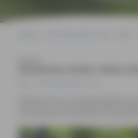
Sākumlapa
Portāla “Jelgavas Vēstnesis” arhīvs
Kultūra
Klausīties
Noskaidrota mūzikla «Medus kūk
Kultūra
Portāla “Jelgavas Vēstnesis” arhīvs
Noslēdzies konkurss, kurā portāla www.jelgavasvestnesi
jauniešu centra «Junda» muzikālās studijas un popgr
pirmizrādi piedzīvos 8. maijā pulksten 17 Jelgavas kul