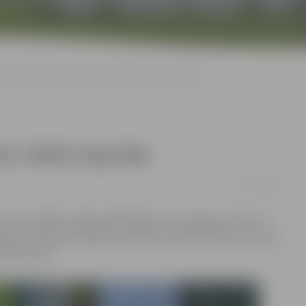
Noskaidrota mūzikla «Medus kūka» biļešu ieguvēja
a» biļešu ieguvēja
02/05/2016
s.lv lasītāji varēja laimēt biļetes uz Jelgavas bērnu un
upas «Lai skan» audzēkņu mūziklu «Medus kūka», kas savu
tūras namā.