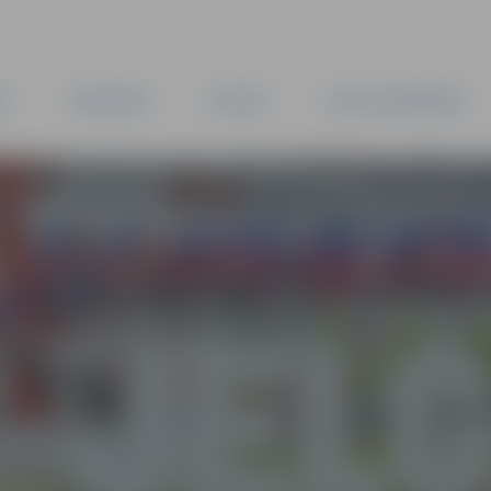
TA
PAŠVALDĪBA
IESTĀDES
KAPITĀLSABIEDRĪBAS