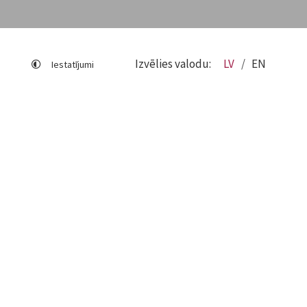
Izvēlies valodu:
LV
EN
Iestatījumi
Lapas karte
Viegli lasīt