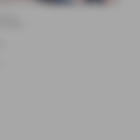
sonām uz
 sazināsies
m.
?