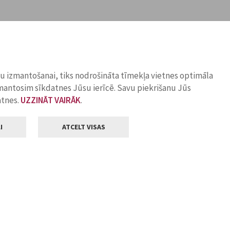
ņu izmantošanai, tiks nodrošināta tīmekļa vietnes optimāla
zmantosim sīkdatnes Jūsu ierīcē. Savu piekrišanu Jūs
atnes.
UZZINĀT VAIRĀK
.
I
ATCELT VISAS
Klientu apkalpošana
ilsētas pašvaldība
Darba laiks