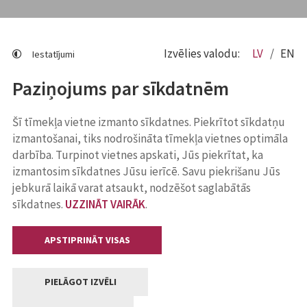
Izvēlies valodu:
LV
EN
Iestatījumi
Paziņojums par sīkdatnēm
Šī tīmekļa vietne izmanto sīkdatnes. Piekrītot sīkdatņu
izmantošanai, tiks nodrošināta tīmekļa vietnes optimāla
darbība. Turpinot vietnes apskati, Jūs piekrītat, ka
izmantosim sīkdatnes Jūsu ierīcē. Savu piekrišanu Jūs
jebkurā laikā varat atsaukt, nodzēšot saglabātās
sīkdatnes.
UZZINĀT VAIRĀK
.
APSTIPRINĀT VISAS
PIELĀGOT IZVĒLI