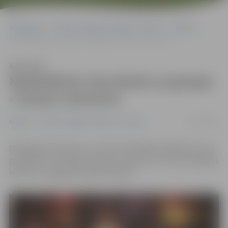
Sākumlapa
Portāla “Jelgavas Vēstnesis” arhīvs
Kultūra
Noskaidrots, kas dosies uz grupas «Tumsa» koncertu
Klausīties
Noskaidrots, kas dosies uz grupas
«Tumsa» koncertu
19/10/2016
Kultūra
Portāla “Jelgavas Vēstnesis” arhīvs
Noslēdzies konkurss, un izlozes kārtībā noskaidrots, kas
piektdien, 21. oktobrī, dosies uz grupas «Tumsa» jubilejas
koncertu Jelgavas kultūras namā.