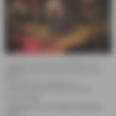
Lai piedalītos konkursā, bija pareizi jāatbild uz trim
jautājumiem. Ielūgumu ieguvēji tika noteikti izlozes
kārtībā. Tos
saņems Ieva Dzene un Reinis Birzietis. Ar
uzvarētājiem redakcija sazināsies arī personīgi.
Pareizās atbildes:
1) Cik gadu vecumā Jānis Daugalis dibināja grupu
«Tumsa»?