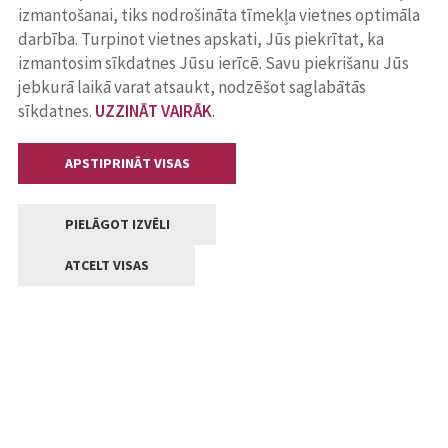
izmantošanai, tiks nodrošināta tīmekļa vietnes optimāla
darbība. Turpinot vietnes apskati, Jūs piekrītat, ka
izmantosim sīkdatnes Jūsu ierīcē. Savu piekrišanu Jūs
jebkurā laikā varat atsaukt, nodzēšot saglabātās
sīkdatnes.
UZZINĀT VAIRĀK
.
APSTIPRINĀT VISAS
PIELĀGOT IZVĒLI
ATCELT VISAS