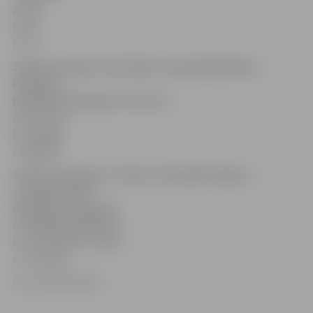
a)
13
;
b) 14;
c) 15.
2) Kurā Latvijas vietā Jānis uzaicināja Mārtiņu
Freimani
pievienoties grupai «Tumsa»?
a) Aizputē,
b) Liepājā,
c)
Cīravā
.
3) Kura no grupas «Tumsa» dziesmām ieguva
«Latvijas zelta
dziesmas» statusu?
a)
«Dzīve kā košums»
,
b) «Kad Ēģiptē sniegs»,
c) «Draugs».
Foto: publicitātes