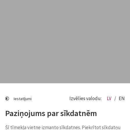
Izvēlies valodu:
LV
EN
Iestatījumi
Paziņojums par sīkdatnēm
Šī tīmekļa vietne izmanto sīkdatnes. Piekrītot sīkdatņu