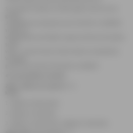
Sacensības noritēja visu mācību gadu četrās vecuma
grupās.
Jaunākajā vecuma grupā uzsvars tika likts uz dažādām
stafešu un
vieglatlētikas sacensībām, lai gan netrūka arī komandas
sporta
veidu – tautas bumba, futbols zēniem un basketbols.
Vecākajās
grupās mači notika arī florbolā un volejbolā.
45. spartakiādes rezultāti:
2004. / 2006. g.dz. grupa (3. – 5.
klase)
1. Jelgavas 4. sākumskola
2. Jelgavas 4. vidusskola
3. Jelgavas 3. sākumskola, Jelgavas 5. vidusskola