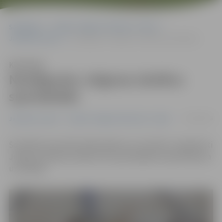
Sākumlapa
Portāla “Jelgavas Vēstnesis” arhīvs
Jaunatnes sports
Noslēgusies Jelgavas skolēnu spartakiāde
Klausīties
Noslēgusies Jelgavas skolēnu
spartakiāde
12/05/2016
Jaunatnes sports
Portāla “Jelgavas Vēstnesis” arhīvs
Šonedēļ sasummēti pārbaudījumu rezultāti un apbalvoti
Jelgavas pilsētas skolēnu 45. spartakiādes kopvērtējuma
uzvarētāji.