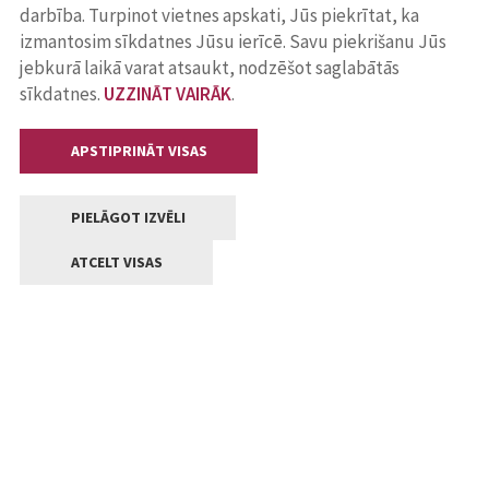
darbība. Turpinot vietnes apskati, Jūs piekrītat, ka
izmantosim sīkdatnes Jūsu ierīcē. Savu piekrišanu Jūs
jebkurā laikā varat atsaukt, nodzēšot saglabātās
sīkdatnes.
UZZINĀT VAIRĀK
.
APSTIPRINĀT VISAS
PIELĀGOT IZVĒLI
ATCELT VISAS
Kontakti