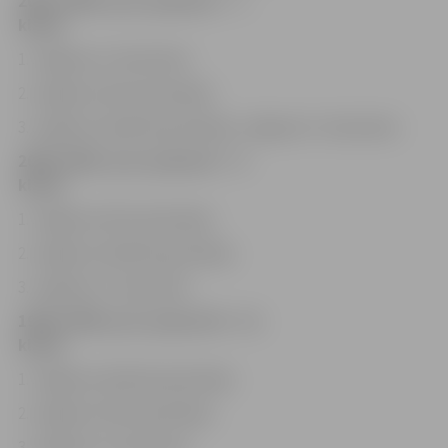
2002./2003. g.dz. grupa (6. – 7.
klase)
1. Jelgavas 4. vidusskola
2. Jelgavas Valsts ģimnāzija
3. Jelgavas Spīdolas ģimnāzija, Jelgavas 5. vidusskola
2000./2001. g.dz. grupa (8. – 9.
klase)
1. Jelgavas Valsts ģimnāzija
2. Jelgavas Spīdolas ģimnāzija
3. Jelgavas 5. vidusskola
1996./1999. g.dz. grupa (10. –12.
klase)
1. Jelgavas Spīdolas ģimnāzija
2. Jelgavas Valsts ģimnāzija
3. Jelgavas 4. vidusskola