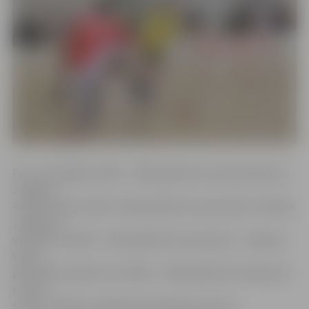
Par uzvarētājiem 2004. – 2006. gadā dzimušo grupā kļuva
Jelgavas
4. sākumskola, 2002.–2003. gadā dzimušo grupā triumfēja
Jelgavas 4.
vidusskola, 2000. – 2001. gadā dzimušo grupā – Jelgavas
Valsts
ģimnāzijas skolēni, bet 1996. – 1999. gadā dzimušo grupā
uzvaru
svinēja Jelgavas Spīdolas ģimnāzijas sportisti.