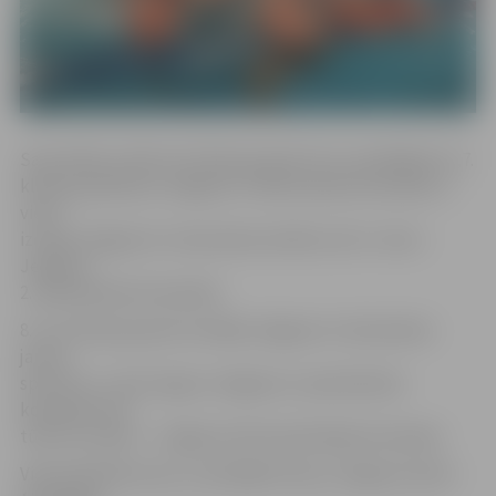
Sacensības notika trīs klašu grupās. Par uzvarētājiem 6.,7.
klašu grupā kļuva Jelgavas 3. sākumskolas komanda, 2.
vietu
izcīnīja Jelgavas 6. vidusskolas skolēni, bet 3. vieta –
Jelgavas
2. pamatskolas komandai.
8. un 9. klašu grupā triumfēja Jelgavas 4. vidusskolas
jaunie
sportisti, 2. vietu ieguva Jelgavas 2. pamatskolas
komanda, bet
tūlīt aiz viņiem – Jelgavas Valsts ģimnāzijas komanda.
Vidusskolēniem par uzvarētājiem kļuva Jelgavas Valsts