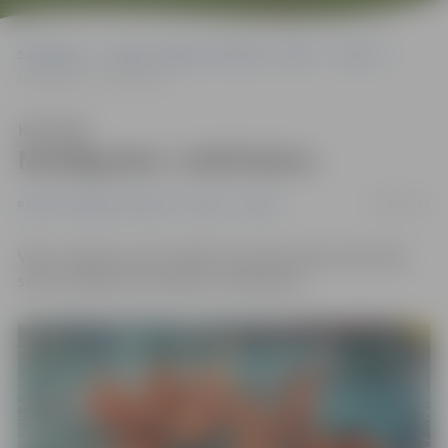
Sākumlapa
Portāla “Jelgavas Vēstnesis” arhīvs
Sports
Noslēgusies «Lielā balva»
Klausīties
Noslēgusies «Lielā balva»
16/03/2017
Portāla “Jelgavas Vēstnesis” arhīvs
Sports
Vakar Jelgavas sporta hallē visas dienas garumā notika
skolu komandu sacensības «Lielā balva».