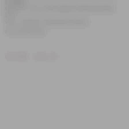
ģimnāzijas
sportisti, 2. vietu izcīnīja Jelgavas Spīdolas ģimnāzija,
bet 3.
vietu – Jelgavas 4. vidusskolas komanda.
Foto: Austris Auziņš
Drukāt
Dalīties