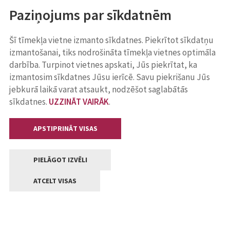
Paziņojums par sīkdatnēm
Šī tīmekļa vietne izmanto sīkdatnes. Piekrītot sīkdatņu
izmantošanai, tiks nodrošināta tīmekļa vietnes optimāla
darbība. Turpinot vietnes apskati, Jūs piekrītat, ka
izmantosim sīkdatnes Jūsu ierīcē. Savu piekrišanu Jūs
jebkurā laikā varat atsaukt, nodzēšot saglabātās
sīkdatnes.
UZZINĀT VAIRĀK
.
APSTIPRINĀT VISAS
PIELĀGOT IZVĒLI
ATCELT VISAS