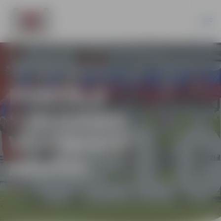
PORTĀLA
“JELGAVAS
VĒSTNESIS”
ARHĪVS