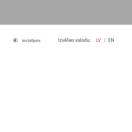
Izvēlies valodu:
LV
EN
Iestatījumi
Lapas karte