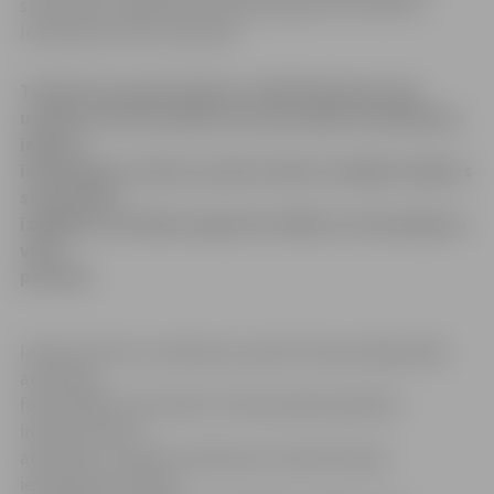
starp Valsts izglītības attīstības aģentūru (VIAA) un
Ieslodzījuma vietu pārvaldi.
Tuvāko divu gadu laikā par 2 409 760 latiem tiks
uzlabota infrastruktūra profesionālās kvalifikācijas
ieguvei
ieslodzījuma vietās, paredz šodien noslēgtais līgums
starp Valsts
izglītības attīstības aģentūru (VIAA) un Ieslodzījuma
vietu
pārvaldi.
Infrastruktūras uzlabošanu paredz Eiropas Reģionālās
attīstības
fonda (ERAF) aktivitātē «Profesionālās izglītības
infrastruktūras
attīstība un mācību aprīkojuma modernizācija
ieslodzījuma vietās»