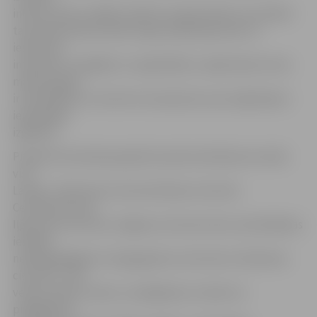
infrastruktūru tādām mācību programmām, kas atbilst
tautsaimniecības darba tirgus pieprasījumam un
ieslodzīto
interesēm, iespējām un vajadzībām, nepārsniedz vienu
mācību gadu,
ir akreditētas un neizvirza nosacījumus par izglītojamo
iepriekšēju
izglītību.
Projekta īstenošanas gaitā astoņās ieslodzījuma vietās
visā
Latvijā – Šķirotavas cietumā, Brasas cietumā,
Centrālcietumā,
Iļģuciema cietumā, Jelgavas cietumā, Cēsu audzināšanas
iestādē
nepilngadīgajiem, Daugavgrīvas cietumā un Valmieras
cietumā – tiks
veikta mācību telpu un palīgtelpu izveide vai
pielāgošana,