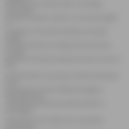
iekārtošana, kā arī mācību iekārtu, tehnoloģiju,
elektroniskās
apmācības materiālu, mēbeļu un cita inventāra iegāde
un
uzstādīšana. Profesionālo kvalifikāciju varēs iegūt
dažādās
profesijās: drēbnieks, metinātājs, elektromontieris,
mūrnieks,
galdnieks, informācijas ievadīšanas operators, pavārs un
citās.
Aktivitātē atbalstu saņems gan notiesātie ieslodzījuma
vietās,
gan ieslodzījuma vietās strādājošie pedagogi, jo
mācībspēkiem būs
nodrošināta apmācība par jaunajām iekārtām un
tehnoloģijām.
VIAA direktore Dita Traidās atzīst, ka apmācībai
nepiemērotās