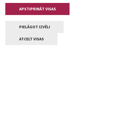
APSTIPRINĀT VISAS
PIELĀGOT IZVĒLI
ATCELT VISAS
Kontakti
Jelgavas valstpilsētas pašvaldība
Lielā iela 11, Jelgava, LV-3001
+371 63005522