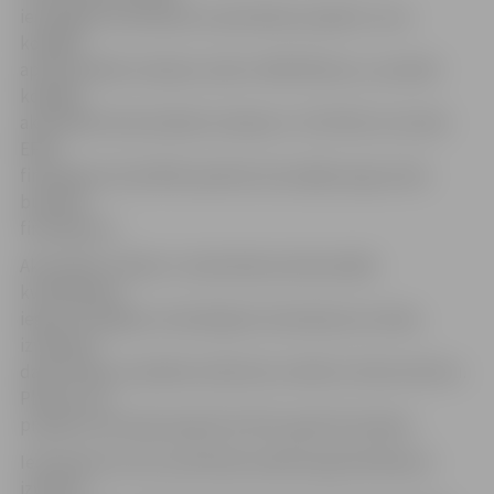
iesniegtais Ieslodzījumu pārvaldes projekts, kura
kopējās
apstiprinātās izmaksas veido 2 409 760 latus, savukārt
kopējās
aktivitātē attiecināmās izmaksas ir 2 315 330, no kurām
ERAF
finansējums būs 85% apmērā, bet pārējo segs valsts
budžeta
finansējums.
Aktivitātes mērķis ir nodrošināt profesionālās
kvalifikācijas
ieguves iespējas notiesātajiem ieslodzījuma vietās,
izveidojot
darba tirgus prasībām atbilstošu mācību infrastruktūru.
Plānots, ka
projekta īstenošana ilgs līdz 2011. gada 30. jūnijam.
Ieslodzījuma vietu pārvalde projekta gaitā plānojusi
izveidot