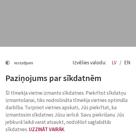
Izvēlies valodu:
LV
EN
Iestatījumi
Paziņojums par sīkdatnēm
Šī tīmekļa vietne izmanto sīkdatnes. Piekrītot sīkdatņu
izmantošanai, tiks nodrošināta tīmekļa vietnes optimāla
darbība. Turpinot vietnes apskati, Jūs piekrītat, ka
izmantosim sīkdatnes Jūsu ierīcē. Savu piekrišanu Jūs
jebkurā laikā varat atsaukt, nodzēšot saglabātās
sīkdatnes.
UZZINĀT VAIRĀK
.