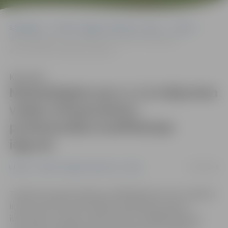
Sākumlapa
Portāla “Jelgavas Vēstnesis” arhīvs
Latvijā
Notiesātajiem par Ls 2,4 miljoniem veidos infrastruktūru
profesionālās kvalifikācijas ieguvei
Klausīties
Notiesātajiem par Ls 2,4 miljoniem
veidos infrastruktūru
profesionālās kvalifikācijas
ieguvei
02/09/2009
Latvijā
Portāla “Jelgavas Vēstnesis” arhīvs
Tuvāko divu gadu laikā par 2 409 760 latiem tiks uzlabota
infrastruktūra profesionālās kvalifikācijas ieguvei
ieslodzījuma vietās, paredz šodien noslēgtais līgums