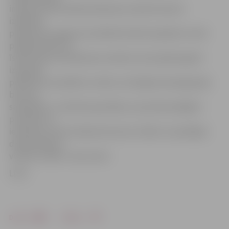
infrastruktūras dēļ ieslodzījuma vietās īstenoto
izglītības
programmu apguves kvalitāte būtiski atpaliek no tām
programmām, ko
īsteno ārpus ieslodzījuma vietām, bet projekta gaitā
izdarītais
palīdzēs šo problēmu risināt, no kā ilgtermiņā ieguvēja
būs visa
sabiedrība. «Ir būtiski apzināties, ka profesionālajām
prasmēm un
iemaņām var būt izšķiroša loma šo cilvēku turpmākajā
dzīvesveidā un
vērtību izvēlē,» viņa uzsver.
LETA
Drukāt
Dalīties