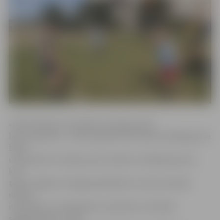
«Pērn florbola un futbola turnīri guva ļoti
lielu atsaucību – aktīvi pavadīt brīvo laiku ieradās gan tie
bērni
un jaunieši, kuri šajos sporta veidos ir iesācēji, gan tie,
kuri
tajos trenējas. Arī šogad piedalīties turnīros aicinām
ikvienu
interesentu, neatkarīgi no prasmēm un fiziskās
sagatavotības,» saka