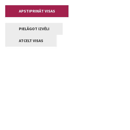
APSTIPRINĀT VISAS
PIELĀGOT IZVĒLI
ATCELT VISAS
Kontakti
Jelgavas valstpilsētas pašvaldība
Lielā iela 11, Jelgava, LV-3001
+371 63005522