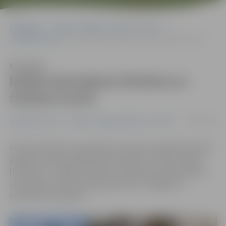
Sākumlapa
Portāla “Jelgavas Vēstnesis” arhīvs
Jaunatnes sports
Notiks bezmaksas florbola un futbola turnīri
Klausīties
Notiks bezmaksas florbola un
futbola turnīri
24/05/2019
Jaunatnes sports
Portāla “Jelgavas Vēstnesis” arhīvs
Arī šovasar bērni un jaunieši vecumā no septiņiem līdz 25
gadiem aicināti piedalīties bezmaksas turnīros «Basta
floorball» un «Basta football». Šosezon pirmās florbola
sacensības notiks 5. jūnijā pulksten 16 Jelgavas 5.
vidusskolas stadionā.