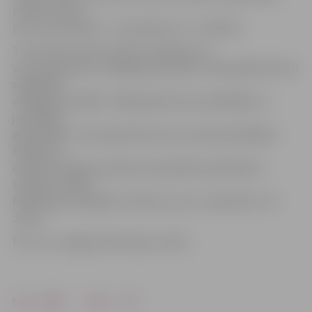
notiks stundu
pirms sacensībām – no pulksten 15 – stadionā.
Turnīri abos sporta veidos risināsies trīs
vecuma grupās: vecākajā grupā (1993.–2001. gadā dzimuši
spēlētāji),
vidējā grupā (2002.–2006. gadā dzimuši spēlētāji) un
jaunākajā
grupā (2007.–2011. gadā dzimuši un jaunāki spēlētāji).
Pasākumu
organizē Jelgavas pilsētas pašvaldība sadarbībā ar
Latvijas Futbola
federācijas Zemgales futbola centru un biedrību «FK
JeNo».
Foto: no «Jelgavas Vēstneša» arhīva
Drukāt
Dalīties