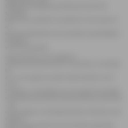
Sabiedrības integrācijas pārvaldes jaunatnes lietu
speciālists
Oskars Šulcs, papildinot, ka pasākums ir bez maksas un
arī
inventārs dalībniekiem tiks nodrošināts. Apmeklētājiem
līdzi jāņem
vien ērti sporta apavi.
«Basta floorball» turnīri Jelgavas 5.
vidusskolas stadionā notiks 5. un 20. jūnijā, 4. un 18. jūlijā,
kā
arī 1. un 15. augustā, savukārt «Basta football» turnīri –
12. un
27. jūnijā, 11. un 25. jūlijā un 8. un 22. augustā. Taču šogad
remontdarbu dēļ mainīta futbola sacensību norises vieta
– tās
notiks Jelgavas 1. internātpamatskolas-attīstības centra
stadionā.
Spēles sāksies pulksten 16, bet komandu reģistrācija