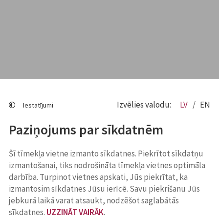
Izvēlies valodu:
LV
EN
Iestatījumi
Paziņojums par sīkdatnēm
Šī tīmekļa vietne izmanto sīkdatnes. Piekrītot sīkdatņu
izmantošanai, tiks nodrošināta tīmekļa vietnes optimāla
darbība. Turpinot vietnes apskati, Jūs piekrītat, ka
izmantosim sīkdatnes Jūsu ierīcē. Savu piekrišanu Jūs
jebkurā laikā varat atsaukt, nodzēšot saglabātās
sīkdatnes.
UZZINĀT VAIRĀK
.