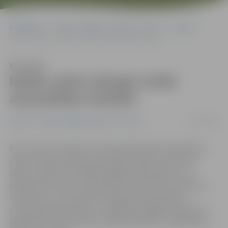
Sākumlapa
Portāla “Jelgavas Vēstnesis” arhīvs
Latvijā
Notiks valsts mēroga civilās aizsardzības mācības
Klausīties
Notiks valsts mēroga civilās
aizsardzības mācības
18/10/2016
Latvijā
Portāla “Jelgavas Vēstnesis” arhīvs
No 21. līdz 26. oktobrim visā Latvijā notiks kompleksās
valsts līmeņa civilās aizsardzības mācības «Stormex
2016», kurās tiks izspēlēti dažādi apdraudējumi un
pārbaudīta valsts un pašvaldību institūciju, operatīvo
dienestu un citu iesaistīto organizāciju gatavība,
savstarpējā sadarbība un reaģēšanas spējas katastrofu
gadījumos, informē Valsts ugunsdzēsības un glābšanas