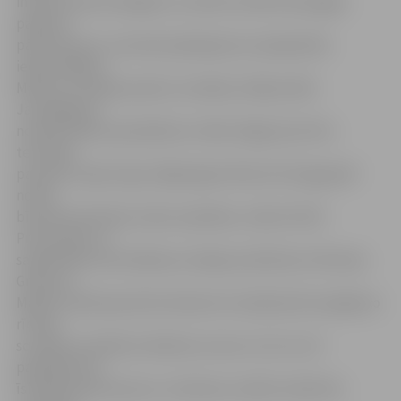
infrastruktūras bojājumi, novērots elektroenerģijas
padeves
pārtraukums, traucēta pakalpojumu pieejamība
iedzīvotājiem.
Mācību scenārijs paredz, ka dabas stihijas laikā
Jaunjelgavas
novada mežos apmaldīsies cilvēki, Rīgas jūras līča
teritorijā
pazudīs zvejas kuģis, Rīgā sagrūs ēkā, bet Daugavpilī
notiks
bīstamas ķīmiskas vielas noplūdes, stāsta VUGD
Prevencijas un
sabiedrības informēšanas nodaļas priekšniece Viktorija
Gribuste.
Mācību laikā operatīvie dienesti arī pārbaudīs iespējamo
rīcības
scenāriju saistībā ar ārkārtas numuru 112 un 113
pakalpojumu
īslaicīgu pārtraukumu. Līdztekus mācību laikā tiks