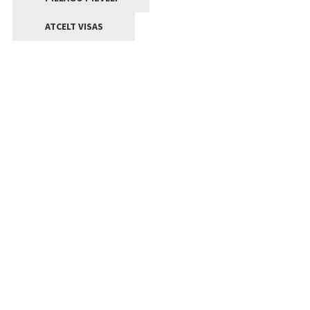
ATCELT VISAS
Kontakti
Jelgavas valstpilsētas pašvaldība
Lielā iela 11, Jelgava, LV-3001
+371 63005522
pasts@jelgava.lv
Klientu apkalpošana