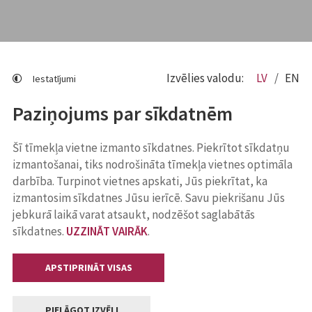
Izvēlies valodu:
LV
EN
Iestatījumi
Paziņojums par sīkdatnēm
Šī tīmekļa vietne izmanto sīkdatnes. Piekrītot sīkdatņu
izmantošanai, tiks nodrošināta tīmekļa vietnes optimāla
darbība. Turpinot vietnes apskati, Jūs piekrītat, ka
izmantosim sīkdatnes Jūsu ierīcē. Savu piekrišanu Jūs
jebkurā laikā varat atsaukt, nodzēšot saglabātās
sīkdatnes.
UZZINĀT VAIRĀK
.
APSTIPRINĀT VISAS
PIELĀGOT IZVĒLI