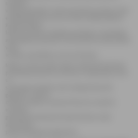
sasauktas
vairākas pašvaldību civilās aizsardzības komisijas, Valsts
enerģētiskās krīzes centrs un Krīzes vadības padome.
Kopumā mācību
laikā tiks imitētas 15 dažādas praktiskās un teorētiskās
apdraudējuma epizodes, kurās iesaistītas vairāk nekā 50
valsts
iestādes, pašvaldības vai citas institūcijas.
Mācību «Stormex 2016» mērķis ir pārbaudīt katastrofu
pārvaldīšanā iesaistīto institūciju un organizāciju rīcību
un
savstarpējo sadarbību valsts mēroga katastrofas
gadījumā – prasmes
izvērtēt situāciju un pieņemt lēmumus. Iesaistīto
institūciju
gatavība tiks pārbaudīta atbilstoši Valsts civilās
aizsardzības
plānā noteiktajiem pasākumiem.