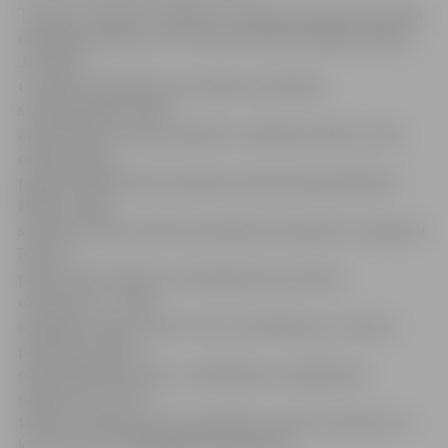
Turpinot mācībās izspēlēto scenāriju par postoša orkāna
radītajām sekām, no 27. līdz 30. oktobrim Rīgas reģiona,
Jūrmalas
un Ogres pašvaldību teritorijās norisināsies
starptautiskās civilās
aizsardzības moduļu mācības «LatModex 2016», kurās
orkāna radīto
plūdu likvidēšanai tiks lūgta starptautiskā palīdzība.
Mācību laikā
starptautiskās civilās aizsardzības komandas un eksperti
īstenos
plūdu apdraudējuma situācijām pietuvinātus
uzdevumus – veiks
iespējamo plūdu skarto vietu novērtējumus, īstenos
praktiskus ūdens
pārsūknēšanas darbus, meklēšanas un glābšanas
pasākumus, kā arī
tiksies ar plūdu skarto pašvaldību, valsts institūciju un
komersantu atbildīgajiem pārstāvjiem.