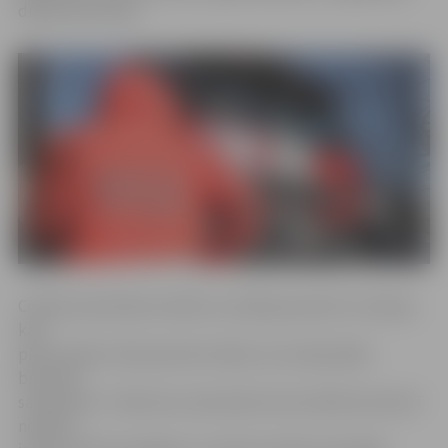
dienestā (VUGD).
Civilās aizsardzības mācību scenārija pamatā ir situācija,
kad
pāri Latvijai virzās postošs orkāns, kura vēja spēks
brāzmās
sasniedz 45 – 48 metrus sekundē, kā rezultātā visā valstī
nodarīti