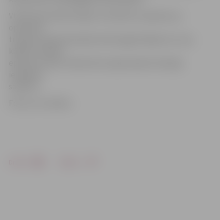
VUGD aicina iedzīvotājus izturēties ar sapratni, ja
operatīvā
transporta pārvietošanās radīs apgrūtinājumus un ja
kādā no mācību
epizožu norises vietām būs nepieciešams īslaicīgi
ierobežot
satiksmi.
Foto: no JV arhīva
Drukāt
Dalīties