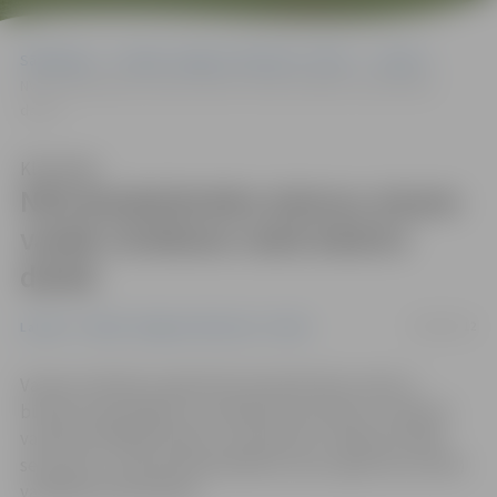
Sākumlapa
Portāla “Jelgavas Vēstnesis” arhīvs
Latvijā
NVA bezdarbnieka statusu atņem vairāk cilvēkiem nekā iekārto
darbā
Klausīties
NVA bezdarbnieka statusu atņem
vairāk cilvēkiem nekā iekārto
darbā
20/09/2012
Latvijā
Portāla “Jelgavas Vēstnesis” arhīvs
Vasaras mēnešos reģistrēto bezdarbnieku skaits ir
būtiski samazinājies un patlaban bez darba ir nedaudz
vairāk kā 109 000 cilvēku, intervijā LNT raidījumā «900
sekundes» sacīja Nodarbinātības valsts aģentūras (NVA)
vadītāja Inese Kalvāne.