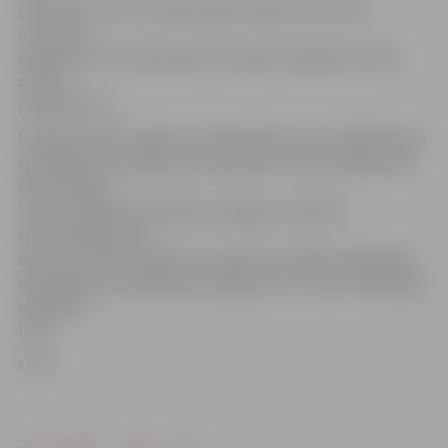
prioritātes. Viens no galvenajiem aģentūras darba
uzsvariem
patlaban esot maksimāli ātri izpildīt iespējamo darba
devēju
pieprasījumu.
Patlaban darba tirgū esot pieprasījums pēc vidējā līmeņa
speciālistiem ražošanā, būvniecībā un lauksaimniecībā.
Pēc Kalvānes
teiktā, vidējais piedāvātais atalgojums šādiem
speciālistiem esot
aptuveni 350 līdz 400 lati. Savukārt zemākas kategorijas
darbiniekiem piedāvātais atalgojums ir tuvāk minimālajai
algai [200
lati].
LETA