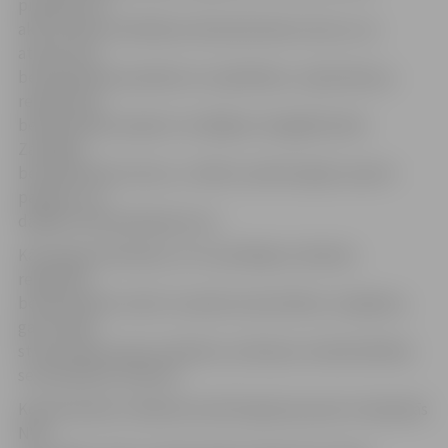
pienākums ir
aktīva darba meklēšana. Bezdarbnieka statusu var
atņemt par
bezdarbnieka pienākumu nepildīšanu, tajā skaitā, ja
reģistrētais
bezdarbnieks pieķerts strādājam nelegālā darbā.
Zaudējot
bezdarbnieka statusu, cilvēks zaudē iespēju saņemt
pabalstu un
dažādus NVA pakalpojumus.
Kā prognozē Kalvāne, arī turpmākajos mēnešos
reģistrēto
bezdarbnieku skaits turpinās samazināties, iespējams,
gan mazāk
strauji nekā vasaras mēnešos, kad bijusi nodarbinātības
sezonalitātes ietekme.
Kopš Kalvānes stāšanās amatā šī gada pavasarī mainījušās
NVA