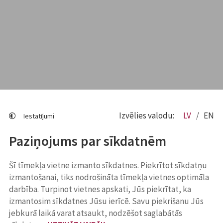
Izvēlies valodu:
LV
EN
Iestatījumi
Paziņojums par sīkdatnēm
Šī tīmekļa vietne izmanto sīkdatnes. Piekrītot sīkdatņu
izmantošanai, tiks nodrošināta tīmekļa vietnes optimāla
darbība. Turpinot vietnes apskati, Jūs piekrītat, ka
izmantosim sīkdatnes Jūsu ierīcē. Savu piekrišanu Jūs
jebkurā laikā varat atsaukt, nodzēšot saglabātās