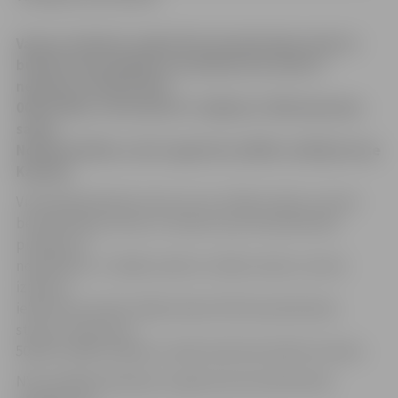
Vasaras mēnešos reģistrēto bezdarbnieku skaits ir
būtiski samazinājies un patlaban bez darba ir
nedaudz vairāk kā 109
000 cilvēku, intervijā LNT raidījumā «900 sekundes»
sacīja
Nodarbinātības valsts aģentūras (NVA) vadītāja Inese
Kalvāne.
Vienlaicīgi Kalvāne atzina, ka to cilvēku skaits, kuriem
bezdarbnieka statuss ir atņemts par bezdarbnieka
pienākumu
nepildīšanu, ir lielāks nekā to cilvēku skaits, kuriem
izdevies
iekārtoties darbā. Vidēji mēnesī NVA bezdarbnieka
statusu atņem par
500 līdz 1000 cilvēkiem vairāk nekā tiek iekārtoti darbu.
NVA vadītāja skaidroja, ka galvenais bezdarbnieka