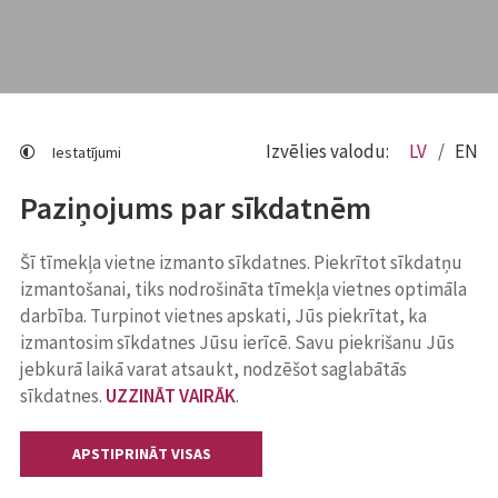
Izvēlies valodu:
LV
EN
Iestatījumi
Paziņojums par sīkdatnēm
Šī tīmekļa vietne izmanto sīkdatnes. Piekrītot sīkdatņu
izmantošanai, tiks nodrošināta tīmekļa vietnes optimāla
darbība. Turpinot vietnes apskati, Jūs piekrītat, ka
izmantosim sīkdatnes Jūsu ierīcē. Savu piekrišanu Jūs
jebkurā laikā varat atsaukt, nodzēšot saglabātās
sīkdatnes.
UZZINĀT VAIRĀK
.
APSTIPRINĀT VISAS