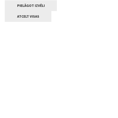
PIELĀGOT IZVĒLI
ATCELT VISAS
Kontakti
Jelgavas valstpilsētas pašvaldība
Lielā iela 11, Jelgava, LV-3001
+371 63005522
pasts@jelgava.lv
Klientu apkalpošana