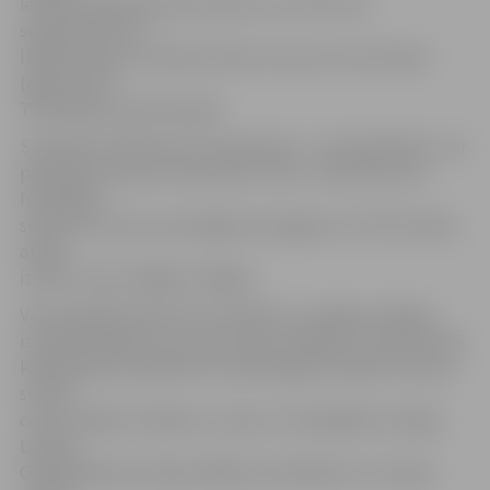
iestāde organizē eseju konkursu, bet līdz 24.
septembrim trīs
labākos darbus iesniedz Sporta servisa centra birojā
(apjoms līdz
750 vārdiem; datorrakstā).
Savukārt fotokonkursā «Iepazīsties – mini handbols!» var
piedalīties ikviens interesents, līdz 1. oktobrim savu
fotogrāfiju
sūtot pa e-pastu sports@sports.jelgava.lv (JPG formāts,
attēla
izmērs vismaz 1600px*1200px).
Visi iesniegtie darbi tiks izvērtēti un, iespēju robežās,
izstādīti pasākuma norises dienā. Labākie trīs darbi katrā
kategorijā tiks apbalvoti ar pārsteiguma balvām. Sporta
servisa
centrs labāko zīmējumu, eseju un fotogrāfiju iesniegs
Latvijas
Olimpiskajai komitejai tālākai izvērtēšanai un Latvijas