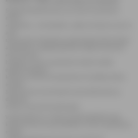
Šī gada Olimpiskās dienas, kas notiks 26. septembrī,
moto ir
«Iepazīsties – mini handbols», tāpēc arī konkursi ir par un
ap šo
sporta veidu. Pirmsskolas un sākumskolas (līdz 6. klasei)
audzēkņiem ir iespēja piedalīties zīmējumu konkursā
«Ko es zinu par
handbolu!». Līdz 22. septembrim mācību iestāde
organizē zīmējumu
konkursu, bet līdz 24. septembrim trīs labākos darbus
iesniedz
Sporta servisa centra birojā Uzvaras ielā 8 (konkursa
darbi tiek
zīmēti uz A4 vai A3 formāta lapas).
Vecāki skolēni (no 7. klases) aicināti piedalīties eseju
konkursā «Ko es zinu par handbolu». Līdz 22. septembrim
mācību