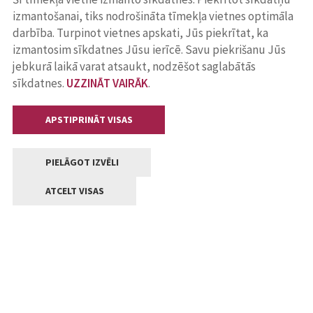
izmantošanai, tiks nodrošināta tīmekļa vietnes optimāla
darbība. Turpinot vietnes apskati, Jūs piekrītat, ka
izmantosim sīkdatnes Jūsu ierīcē. Savu piekrišanu Jūs
jebkurā laikā varat atsaukt, nodzēšot saglabātās
sīkdatnes.
UZZINĀT VAIRĀK
.
APSTIPRINĀT VISAS
PIELĀGOT IZVĒLI
ATCELT VISAS