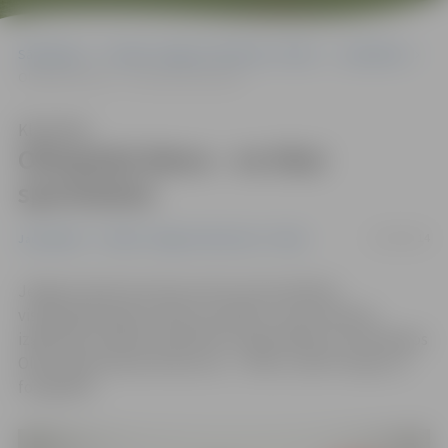
Sākumlapa
Portāla “Jelgavas Vēstnesis” arhīvs
Jauniešiem
Olimpiskā diena – ne tikai sportistiem
Klausīties
Olimpiskā diena – ne tikai
sportistiem
15/09/2014
Jauniešiem
Portāla “Jelgavas Vēstnesis” arhīvs
Jelgavas Sporta servisa centrs aicina pilsētas
vispārizglītojošās mācību iestādes un pirmsskolas
izglītības iestādes piedalīties organizētāju izsludinātajos
Olimpiskās dienas konkursos – zīmēt, rakstīt esejas un
fotografēt.