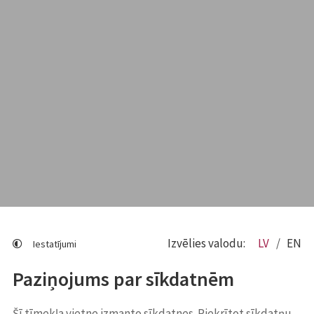
Izvēlies valodu:
LV
EN
Iestatījumi
Paziņojums par sīkdatnēm
Šī tīmekļa vietne izmanto sīkdatnes. Piekrītot sīkdatņu