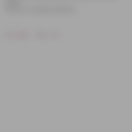
radošo
konkursu uzvarētāju noteikšanai.
Drukāt
Dalīties