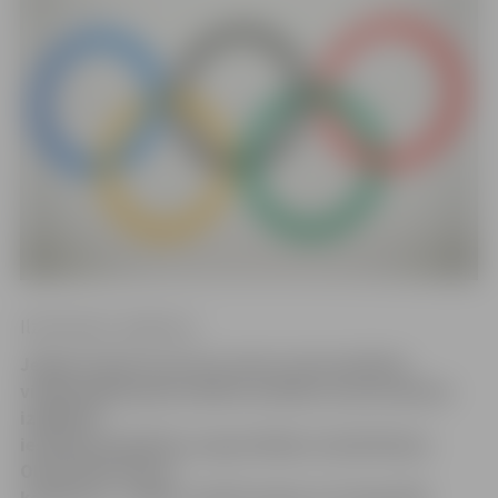
Ilze Knusle-Jankevica
Jelgavas Sporta servisa centrs aicina pilsētas
vispārizglītojošās mācību iestādes un pirmsskolas
izglītības
iestādes piedalīties organizētāju izsludinātajos
Olimpiskās dienas
konkursos – zīmēt, rakstīt esejas un fotografēt.